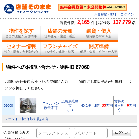
会員登録 (無料)
|
ログイン
2,165
137,779
総物件数
件 お客様数
名
物件を探す
店舗の売却
融資・借入
全国の居抜き店舗物件
無料査定・譲渡・委託
融資成功率90％超
セミナー情報
フランチャイズ
開店準備
独立・開業の無料勉強会
FC情報の比較・検索
備品・集客・会計・仕入等
物件へのお問い合わせ - 物件ID 67060
お問い合わせ内容を下記の空欄に入力し、「物件にお問い合わせ (無料)」ボ
タンを押してください。
広島県広島
賃料の
スケルトン
67060
市
46.8坪
2階
33
万円
6ヶ月
0
万円
飲食不可
( - )
分
テナント：比治山橋 徒歩5分
会員登録済みの