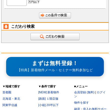
万円以下
前項にかかわらず、会員が秘密である旨を付して当社もしくは導入店へ開示し、当社もしく
は導入店がそれに同意した情報について、当社もしくは導入店は本サービスの運営に最低限
必要な会社、当社もしくは導入店の役員、従業員、関連会社、本サービスの再委託先、監査
法人、税理士、弁護士を除く第三者に対して開示漏洩しないものとします。
会員は、当社もしくは導入店から秘密である旨を付して会員へ開示した情報を、会員の役
員、従業員、監査法人、税理士、弁護士を除く第三者へ開示漏洩しないことに同意します。
本条第2項および第3項にかかわらず、秘密保持義務の対象からは以下の情報を除くことに会
員は同意します。
開示された時点で既に公知の情報
こだわり検索
開示された時点で被開示者が既に知っていた情報
開示について事前に開示者の承諾を得ている情報
開示された後、被開示者の責めによらず公知となった情報
被開示者が第三者より正当に得た情報
開示された情報と無関係に、被開示者が自ら開発、創作した情報
第6条（サービス提供の停止）
次の各号のいずれかに該当する場合には、当社が本サービスの提供を停止することがあります。
なお、本項に該当したことにより会員に損害が生じた場合であっても、当社はその責任を負わな
いものとします。
サービス提供用のシステムの保守または工事の都合上やむを得ない場合
まずは無料登録！
火災・停電などによりサービスの提供ができないと当社が判断した場合
地震、噴火、洪水、津波などの天災、若しくは戦争、変乱、暴動、騒乱、労働争議等により
【特典】新着物件メール・セミナー無料参加など
サービスの提供ができないと当社が判断した場合
電気通信事業者、電力会社等の公共のインフラ提供者の責により、電気通信サービスが停止
した場合
当社が利用する電気通信設備に障害が発生した場合
▼地域で探す
▼条件で探す
■メニュー
第7条（禁止行為）
会員は以下の各号に該当する行為をおこなってはならないものとします。
首都圏
[NEW] 新着物件
会員登録 (無料)
|
ログイ
他の会員に成りすまし、本サービスを利用する行為
ン
二重に会員登録する行為
北海道・東北
[路面] １階店舗
当社および他の会員に不利益を与える行為
物件を探す
本規約および法令に違反する行為
関東甲信越
[小箱] 20坪以下
公序良俗に反する行為。
融資・借入れ無料サポー