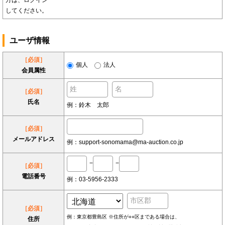
方は、ログイン
してください。
ユーザ情報
［必須］
個人
法人
会員属性
［必須］
氏名
例：鈴木 太郎
［必須］
メールアドレス
例：support-sonomama@ma-auction.co.jp
−
−
［必須］
電話番号
例：03-5956-2333
［必須］
例：東京都豊島区 ※住所が○○区まである場合は、
住所