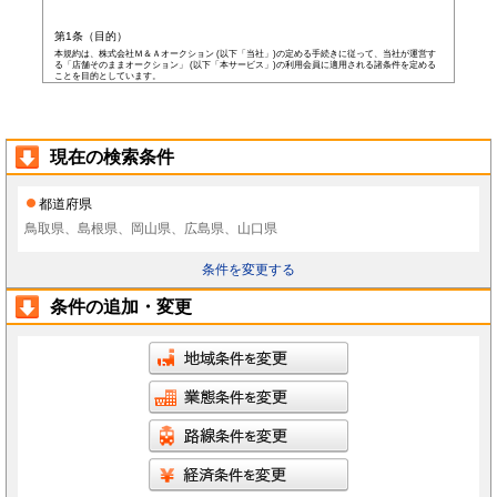
第1条（目的）
本規約は、株式会社Ｍ＆Ａオークション (以下「当社」)の定める手続きに従って、当社が運営す
る「店舗そのままオークション」 (以下「本サービス」)の利用会員に適用される諸条件を定める
ことを目的としています。
第2条（会員）
本サービスの会員登録費用や会費等は無料です。
以下の各号の条件を全て満たした者を本サービスの会員(以下「会員」)とします。
本規約に同意した者
現在の検索条件
当社所定の登録情報を当社へ提出した者
当社が前号の登録情報を受領し、IDおよびパスワードを発行した者
前項にかかわらず、以下の各号のいずれかに当てはまる者は会員となる資格を持たないもの
都道府県
とし、会員登録が否認されることがあります。
なお、既に会員として登録されている者が以下の条件に当てはまっている場合、当社は何ら
鳥取県、島根県、岡山県、広島県、山口県
通告なく、当社の判断により随時に本サービスを中止、もしくはその者の会員としての資格
を取り消すことができるものとします。
未成年者、成年被後見人、被保佐人若しくは被補助人のいずれかの者(ただし、会員登
条件を変更する
録の際に後見人その他の法定代理人の同意等を得ている場合を除きます)
日本国外に在住の者
当社へ虚偽の事項を報告した者
条件の追加・変更
破産状態もしくはそれと同等の状態にあり、信用状態が著しく悪化している者
差押え、仮差押え、仮処分、租税滞納処分等を受けている者
二重に会員登録している者
当社、本サービス、又は他の会員の信用もしくは権利を侵害する恐れがあると当社が
判断した者
暴力団員(準構成員個人を含みます)、その他の反社会的団体の構成員等
公序良俗に反する行為をした者
犯罪歴がある者
過去に当社より会員登録を取り消されたことがある者
本規約に違反した者
前項の措置により会員が損害を被った場合でも、当社はその責任を負わないものとします。
会員は当社が書面で承認する場合を除き、会員としての地位をいかなる第三者にも譲渡でき
ないものとします。