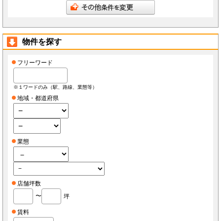
会員は、当社へ報告した自らに関する情報に変更が生じた場合、当社が指定する方法で最新
の情報を当社へ報告するものとします。なお、本項の報告をしなかったことにより、会員が
損害を被った場合でも当社は責任を負わないものとします。
会員は、当社へ報告した自らに関する情報の変更を希望する場合、また、退会を希望する場
合、当社所定の手続きに従っておこなうものとします。
物件を探す
第3条（ID・パスワード）
会員は、会員登録時に当社もしくは当社の指定する本サービスに関するシステム導入会社
（以下「導入店」）から付与されたIDおよびパスワード(以下「ID」)をいかなる第三者にも
開示し、もしくは利用させてはならないものとします。
フリーワード
会員は、IDを善良なる管理者の注意義務をもって管理するものとし、紛失、喪失、盗難、誤
使用、不正使用等により会員に損害が生じた場合においても、当社は一切の責任を負いませ
ん。
会員は、紛失、喪失、盗難、誤使用、不正使用等が発生した場合、もしくは第三者に知られ
※１ワードのみ（駅、路線、業態等）
た場合、またそのおそれがある場合、速やかに当社もしくは導入店にその旨を報告し、指示
に従うものとします。
地域・都道府県
第4条（個人情報）
当社もしくは導入店は、会員から得た個人情報(以下「個人情報」)を本サービス運営、店舗
経営、FCライセンス紹介、内装・設備・仕入・販促など店舗運営関連サービス紹介及びそ
の他店舗・事務所等の出退店に関する情報提供の目的で使用し、それ以外の目的で使用しま
せん。
当社もしくは導入店は、個人情報を当社、当社の関連会社、当社提携先（将来的に提携する
業態
者も含みます）、導入店、導入店の関連会社、本サービスの会員・業務委託先・フランチャ
イズ本部・家主等の利害関係者を除き、第三者に対して提供しないものとします。ただし、
裁判所・警察等の要請がある場合を除きます。
会員が自らの個人情報の変更もしくは削除を希望する場合、当社および導入店へそれぞれ連
絡するものとし、当社もしくは導入店は本人確認等の所定の手続きを経て、個人情報を変更
もしくは削除するものとします。
会員が個人情報の提供を拒んだ場合、本サービスを利用できないことがあります。
店舗坪数
会員は、本サービスを通じて個人情報を取得した場合、自己の責任で個人情報保護に関する
法律を遵守するものとします。
〜
坪
第5条（秘密保持）
会員が本サービスを利用するうえで当社もしくは導入店へ開示した情報および提出した資料
賃料
は、原則として本サービスの利用者に公開されるものとし、当社もしくは導入店は当該情報
について秘密保持義務を負わないものとします。