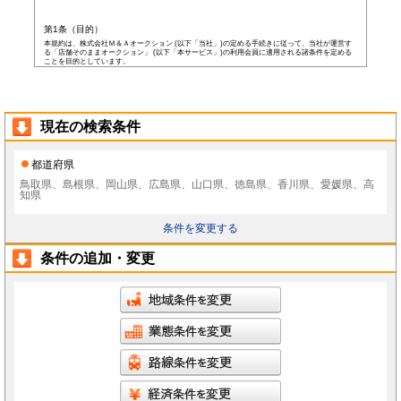
第1条（目的）
本規約は、株式会社Ｍ＆Ａオークション (以下「当社」)の定める手続きに従って、当社が運営す
る「店舗そのままオークション」 (以下「本サービス」)の利用会員に適用される諸条件を定める
ことを目的としています。
第2条（会員）
本サービスの会員登録費用や会費等は無料です。
以下の各号の条件を全て満たした者を本サービスの会員(以下「会員」)とします。
本規約に同意した者
現在の検索条件
当社所定の登録情報を当社へ提出した者
当社が前号の登録情報を受領し、IDおよびパスワードを発行した者
前項にかかわらず、以下の各号のいずれかに当てはまる者は会員となる資格を持たないもの
都道府県
とし、会員登録が否認されることがあります。
なお、既に会員として登録されている者が以下の条件に当てはまっている場合、当社は何ら
鳥取県、島根県、岡山県、広島県、山口県、徳島県、香川県、愛媛県、高
通告なく、当社の判断により随時に本サービスを中止、もしくはその者の会員としての資格
知県
を取り消すことができるものとします。
未成年者、成年被後見人、被保佐人若しくは被補助人のいずれかの者(ただし、会員登
録の際に後見人その他の法定代理人の同意等を得ている場合を除きます)
条件を変更する
日本国外に在住の者
当社へ虚偽の事項を報告した者
条件の追加・変更
破産状態もしくはそれと同等の状態にあり、信用状態が著しく悪化している者
差押え、仮差押え、仮処分、租税滞納処分等を受けている者
二重に会員登録している者
当社、本サービス、又は他の会員の信用もしくは権利を侵害する恐れがあると当社が
判断した者
暴力団員(準構成員個人を含みます)、その他の反社会的団体の構成員等
公序良俗に反する行為をした者
犯罪歴がある者
過去に当社より会員登録を取り消されたことがある者
本規約に違反した者
前項の措置により会員が損害を被った場合でも、当社はその責任を負わないものとします。
会員は当社が書面で承認する場合を除き、会員としての地位をいかなる第三者にも譲渡でき
ないものとします。