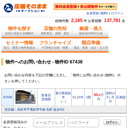
会員登録 (無料)
|
ログイン
2,165
137,781
総物件数
件 お客様数
名
物件を探す
店舗の売却
融資・借入
全国の居抜き店舗物件
無料査定・譲渡・委託
融資成功率90％超
セミナー情報
フランチャイズ
開店準備
独立・開業の無料勉強会
FC情報の比較・検索
備品・集客・会計・仕入等
物件へのお問い合わせ - 物件ID 67438
お問い合わせ内容を下記の空欄に入力し、「物件にお問い合わせ (無料)」ボ
タンを押してください。
香川県高松
賃料の
60.
万
飲食店
5
67438
市
51.21坪
1階
3ヶ月
応相談
居酒屋
円
( - )
分
貸店舗：高松琴平電鉄琴平線 瓦町 徒歩6分
会員登録済みの