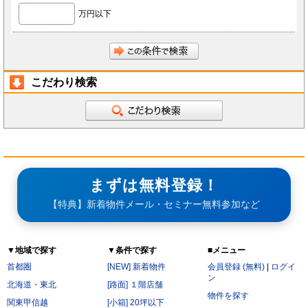
前項にかかわらず、会員が秘密である旨を付して当社もしくは導入店へ開示し、当社もしく
万円以下
は導入店がそれに同意した情報について、当社もしくは導入店は本サービスの運営に最低限
必要な会社、当社もしくは導入店の役員、従業員、関連会社、本サービスの再委託先、監査
法人、税理士、弁護士を除く第三者に対して開示漏洩しないものとします。
会員は、当社もしくは導入店から秘密である旨を付して会員へ開示した情報を、会員の役
員、従業員、監査法人、税理士、弁護士を除く第三者へ開示漏洩しないことに同意します。
本条第2項および第3項にかかわらず、秘密保持義務の対象からは以下の情報を除くことに会
員は同意します。
開示された時点で既に公知の情報
こだわり検索
開示された時点で被開示者が既に知っていた情報
開示について事前に開示者の承諾を得ている情報
開示された後、被開示者の責めによらず公知となった情報
被開示者が第三者より正当に得た情報
開示された情報と無関係に、被開示者が自ら開発、創作した情報
第6条（サービス提供の停止）
次の各号のいずれかに該当する場合には、当社が本サービスの提供を停止することがあります。
なお、本項に該当したことにより会員に損害が生じた場合であっても、当社はその責任を負わな
いものとします。
サービス提供用のシステムの保守または工事の都合上やむを得ない場合
まずは無料登録！
火災・停電などによりサービスの提供ができないと当社が判断した場合
地震、噴火、洪水、津波などの天災、若しくは戦争、変乱、暴動、騒乱、労働争議等により
サービスの提供ができないと当社が判断した場合
【特典】新着物件メール・セミナー無料参加など
電気通信事業者、電力会社等の公共のインフラ提供者の責により、電気通信サービスが停止
した場合
当社が利用する電気通信設備に障害が発生した場合
第7条（禁止行為）
▼地域で探す
▼条件で探す
■メニュー
会員は以下の各号に該当する行為をおこなってはならないものとします。
他の会員に成りすまし、本サービスを利用する行為
首都圏
[NEW] 新着物件
会員登録 (無料)
|
ログイ
二重に会員登録する行為
ン
当社および他の会員に不利益を与える行為
北海道・東北
[路面] １階店舗
本規約および法令に違反する行為
物件を探す
関東甲信越
公序良俗に反する行為。
[小箱] 20坪以下