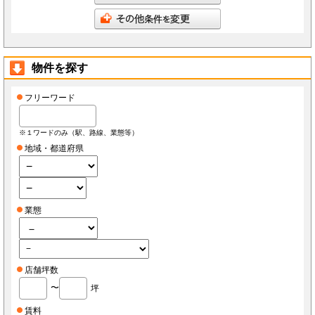
会員は、当社へ報告した自らに関する情報に変更が生じた場合、当社が指定する方法で最新
の情報を当社へ報告するものとします。なお、本項の報告をしなかったことにより、会員が
損害を被った場合でも当社は責任を負わないものとします。
会員は、当社へ報告した自らに関する情報の変更を希望する場合、また、退会を希望する場
合、当社所定の手続きに従っておこなうものとします。
第3条（ID・パスワード）
物件を探す
会員は、会員登録時に当社もしくは当社の指定する本サービスに関するシステム導入会社
（以下「導入店」）から付与されたIDおよびパスワード(以下「ID」)をいかなる第三者にも
開示し、もしくは利用させてはならないものとします。
会員は、IDを善良なる管理者の注意義務をもって管理するものとし、紛失、喪失、盗難、誤
フリーワード
使用、不正使用等により会員に損害が生じた場合においても、当社は一切の責任を負いませ
ん。
会員は、紛失、喪失、盗難、誤使用、不正使用等が発生した場合、もしくは第三者に知られ
た場合、またそのおそれがある場合、速やかに当社もしくは導入店にその旨を報告し、指示
※１ワードのみ（駅、路線、業態等）
に従うものとします。
地域・都道府県
第4条（個人情報）
当社もしくは導入店は、会員から得た個人情報(以下「個人情報」)を本サービス運営、店舗
経営、FCライセンス紹介、内装・設備・仕入・販促など店舗運営関連サービス紹介及びそ
の他店舗・事務所等の出退店に関する情報提供の目的で使用し、それ以外の目的で使用しま
せん。
当社もしくは導入店は、個人情報を当社、当社の関連会社、当社提携先（将来的に提携する
者も含みます）、導入店、導入店の関連会社、本サービスの会員・業務委託先・フランチャ
業態
イズ本部・家主等の利害関係者を除き、第三者に対して提供しないものとします。ただし、
裁判所・警察等の要請がある場合を除きます。
会員が自らの個人情報の変更もしくは削除を希望する場合、当社および導入店へそれぞれ連
絡するものとし、当社もしくは導入店は本人確認等の所定の手続きを経て、個人情報を変更
もしくは削除するものとします。
会員が個人情報の提供を拒んだ場合、本サービスを利用できないことがあります。
会員は、本サービスを通じて個人情報を取得した場合、自己の責任で個人情報保護に関する
法律を遵守するものとします。
店舗坪数
〜
坪
第5条（秘密保持）
会員が本サービスを利用するうえで当社もしくは導入店へ開示した情報および提出した資料
は、原則として本サービスの利用者に公開されるものとし、当社もしくは導入店は当該情報
賃料
について秘密保持義務を負わないものとします。