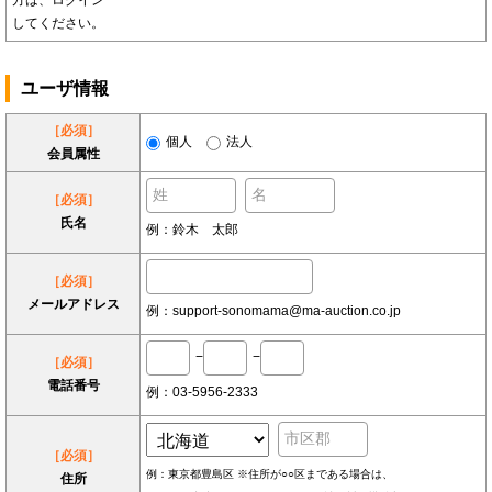
方は、ログイン
してください。
ユーザ情報
［必須］
個人
法人
会員属性
［必須］
氏名
例：鈴木 太郎
［必須］
メールアドレス
例：support-sonomama@ma-auction.co.jp
−
−
［必須］
電話番号
例：03-5956-2333
［必須］
例：東京都豊島区 ※住所が○○区まである場合は、
住所