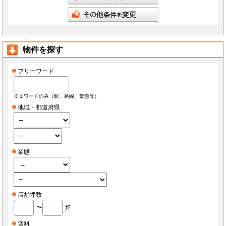
会員は当社が書面で承認する場合を除き、会員としての地位をいかなる第三者にも譲渡でき
ないものとします。
会員は、当社へ報告した自らに関する情報に変更が生じた場合、当社が指定する方法で最新
の情報を当社へ報告するものとします。なお、本項の報告をしなかったことにより、会員が
損害を被った場合でも当社は責任を負わないものとします。
会員は、当社へ報告した自らに関する情報の変更を希望する場合、また、退会を希望する場
合、当社所定の手続きに従っておこなうものとします。
物件を探す
第3条（ID・パスワード）
会員は、会員登録時に当社もしくは当社の指定する本サービスに関するシステム導入会社
（以下「導入店」）から付与されたIDおよびパスワード(以下「ID」)をいかなる第三者にも
開示し、もしくは利用させてはならないものとします。
フリーワード
会員は、IDを善良なる管理者の注意義務をもって管理するものとし、紛失、喪失、盗難、誤
使用、不正使用等により会員に損害が生じた場合においても、当社は一切の責任を負いませ
ん。
会員は、紛失、喪失、盗難、誤使用、不正使用等が発生した場合、もしくは第三者に知られ
※１ワードのみ（駅、路線、業態等）
た場合、またそのおそれがある場合、速やかに当社もしくは導入店にその旨を報告し、指示
に従うものとします。
地域・都道府県
第4条（個人情報）
当社もしくは導入店は、会員から得た個人情報(以下「個人情報」)を本サービス運営、店舗
経営、FCライセンス紹介、内装・設備・仕入・販促など店舗運営関連サービス紹介及びそ
の他店舗・事務所等の出退店に関する情報提供の目的で使用し、それ以外の目的で使用しま
せん。
当社もしくは導入店は、個人情報を当社、当社の関連会社、当社提携先（将来的に提携する
業態
者も含みます）、導入店、導入店の関連会社、本サービスの会員・業務委託先・フランチャ
イズ本部・家主等の利害関係者を除き、第三者に対して提供しないものとします。ただし、
裁判所・警察等の要請がある場合を除きます。
会員が自らの個人情報の変更もしくは削除を希望する場合、当社および導入店へそれぞれ連
絡するものとし、当社もしくは導入店は本人確認等の所定の手続きを経て、個人情報を変更
もしくは削除するものとします。
会員が個人情報の提供を拒んだ場合、本サービスを利用できないことがあります。
店舗坪数
会員は、本サービスを通じて個人情報を取得した場合、自己の責任で個人情報保護に関する
法律を遵守するものとします。
〜
坪
第5条（秘密保持）
会員が本サービスを利用するうえで当社もしくは導入店へ開示した情報および提出した資料
賃料