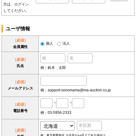
方は、ログイン
してください。
ユーザ情報
［必須］
個人
法人
会員属性
［必須］
氏名
例：鈴木 太郎
［必須］
メールアドレス
例：support-sonomama@ma-auction.co.jp
−
−
［必須］
電話番号
例：03-5956-2333
［必須］
例：東京都豊島区 ※住所が○○区まである場合は、