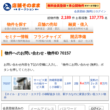
会員登録 (無料)
|
ログイン
2,189
137,775
総物件数
件 お客様数
名
物件を探す
店舗の売却
融資・借入
全国の居抜き店舗物件
無料査定・譲渡・委託
融資成功率90％超
セミナー情報
フランチャイズ
開店準備
独立・開業の無料勉強会
FC情報の比較・検索
備品・集客・会計・仕入等
物件へのお問い合わせ - 物件ID 70157
お問い合わせ内容を下記の空欄に入力し、「物件にお問い合わせ (無料)」ボ
タンを押してください。
サービス業
沖縄県那覇
賃料の
6.
万円
70157
その他サー
市
1.8坪
2階
6
2ヶ月
0
万円
ビス業
( 小禄駅 )
分
【ネイル・まつエク・エステ】小禄駅徒歩 1分、駅チカなのに家賃が安い低コスト物
件
会員登録済みの