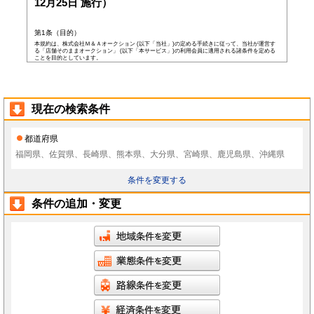
12月25日 施行）
第1条（目的）
本規約は、株式会社Ｍ＆Ａオークション (以下「当社」)の定める手続きに従って、当社が運営す
る「店舗そのままオークション」 (以下「本サービス」)の利用会員に適用される諸条件を定める
ことを目的としています。
第2条（会員）
本サービスの会員登録費用や会費等は無料です。
以下の各号の条件を全て満たした者を本サービスの会員(以下「会員」)とします。
本規約に同意した者
現在の検索条件
当社所定の登録情報を当社へ提出した者
当社が前号の登録情報を受領し、IDおよびパスワードを発行した者
前項にかかわらず、以下の各号のいずれかに当てはまる者は会員となる資格を持たないもの
都道府県
とし、会員登録が否認されることがあります。
なお、既に会員として登録されている者が以下の条件に当てはまっている場合、当社は何ら
福岡県、佐賀県、長崎県、熊本県、大分県、宮崎県、鹿児島県、沖縄県
通告なく、当社の判断により随時に本サービスを中止、もしくはその者の会員としての資格
を取り消すことができるものとします。
未成年者、成年被後見人、被保佐人若しくは被補助人のいずれかの者(ただし、会員登
条件を変更する
録の際に後見人その他の法定代理人の同意等を得ている場合を除きます)
日本国外に在住の者
当社へ虚偽の事項を報告した者
条件の追加・変更
破産状態もしくはそれと同等の状態にあり、信用状態が著しく悪化している者
差押え、仮差押え、仮処分、租税滞納処分等を受けている者
二重に会員登録している者
当社、本サービス、又は他の会員の信用もしくは権利を侵害する恐れがあると当社が
判断した者
暴力団員(準構成員個人を含みます)、その他の反社会的団体の構成員等
公序良俗に反する行為をした者
犯罪歴がある者
過去に当社より会員登録を取り消されたことがある者
本規約に違反した者
前項の措置により会員が損害を被った場合でも、当社はその責任を負わないものとします。