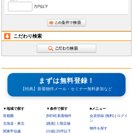
は、原則として本サービスの利用者に公開されるものとし、当社もしくは導入店は当該情報
について秘密保持義務を負わないものとします。
万円以下
前項にかかわらず、会員が秘密である旨を付して当社もしくは導入店へ開示し、当社もしく
は導入店がそれに同意した情報について、当社もしくは導入店は本サービスの運営に最低限
必要な会社、当社もしくは導入店の役員、従業員、関連会社、本サービスの再委託先、監査
法人、税理士、弁護士を除く第三者に対して開示漏洩しないものとします。
会員は、当社もしくは導入店から秘密である旨を付して会員へ開示した情報を、会員の役
員、従業員、監査法人、税理士、弁護士を除く第三者へ開示漏洩しないことに同意します。
本条第2項および第3項にかかわらず、秘密保持義務の対象からは以下の情報を除くことに会
員は同意します。
開示された時点で既に公知の情報
こだわり検索
開示された時点で被開示者が既に知っていた情報
開示について事前に開示者の承諾を得ている情報
開示された後、被開示者の責めによらず公知となった情報
被開示者が第三者より正当に得た情報
開示された情報と無関係に、被開示者が自ら開発、創作した情報
第6条（サービス提供の停止）
次の各号のいずれかに該当する場合には、当社が本サービスの提供を停止することがあります。
なお、本項に該当したことにより会員に損害が生じた場合であっても、当社はその責任を負わな
いものとします。
サービス提供用のシステムの保守または工事の都合上やむを得ない場合
まずは無料登録！
火災・停電などによりサービスの提供ができないと当社が判断した場合
地震、噴火、洪水、津波などの天災、若しくは戦争、変乱、暴動、騒乱、労働争議等により
【特典】新着物件メール・セミナー無料参加など
サービスの提供ができないと当社が判断した場合
電気通信事業者、電力会社等の公共のインフラ提供者の責により、電気通信サービスが停止
した場合
当社が利用する電気通信設備に障害が発生した場合
▼地域で探す
▼条件で探す
■メニュー
第7条（禁止行為）
会員は以下の各号に該当する行為をおこなってはならないものとします。
首都圏
[NEW] 新着物件
会員登録 (無料)
|
ログイ
他の会員に成りすまし、本サービスを利用する行為
ン
二重に会員登録する行為
北海道・東北
[路面] １階店舗
当社および他の会員に不利益を与える行為
物件を探す
本規約および法令に違反する行為
関東甲信越
[小箱] 20坪以下