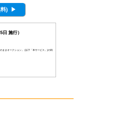
5日 施行）
のままオークション」 (以下「本サービス」)の利
員登録が否認されることがあります。
、当社の判断により随時に本サービスを中止、も
後見人その他の法定代理人の同意等を得ている場