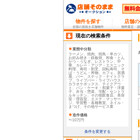
物件を探す
店舗の
全国の居抜き店舗物件
無料査定・譲
現在の検索条件
業態中分類
ラーメン、焼肉、焼鳥・串カツ、
お好み焼き・鉄板焼、和食・とん
かつ・うなぎ、レストラン、中
華、カレー・アジア・エスニック
料理、寿司・割烹、回転寿司、そ
ば・うどん・丼物、カフェ、居酒
屋、バー、スナック・ナイトクラ
ブ、ライブバー・ライブハウス・
カラオケボックス、テイクアウ
ト、パン・ケーキ・和菓子・洋菓
子、弁当・惣菜、宅配・セントラ
ルキッチン、その他飲食店、美容
室・理容室、エステ・マッサー
ジ、学習塾・各種教室、ネイル・
まつげ、その他サービス業
造作価格
〜10万円
条件を変更する