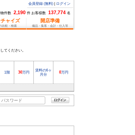
会員登録 (無料)
|
ログイン
2,190
137,774
総物件数
件 お客様数
名
ンチャイズ
開店準備
報の比較・検索
備品・集客・会計・仕入等
押してください。
賃料の6ヶ
1階
30
万円
0
万円
月分