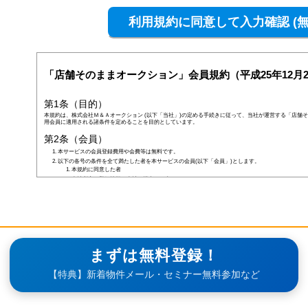
「店舗そのままオークション」会員規約（平成25年12月2
第1条（目的）
本規約は、株式会社Ｍ＆Ａオークション (以下「当社」)の定める手続きに従って、当社が運営する「店舗そ
用会員に適用される諸条件を定めることを目的としています。
第2条（会員）
本サービスの会員登録費用や会費等は無料です。
以下の各号の条件を全て満たした者を本サービスの会員(以下「会員」)とします。
本規約に同意した者
当社所定の登録情報を当社へ提出した者
当社が前号の登録情報を受領し、IDおよびパスワードを発行した者
前項にかかわらず、以下の各号のいずれかに当てはまる者は会員となる資格を持たないものとし、会
なお、既に会員として登録されている者が以下の条件に当てはまっている場合、当社は何ら通告なく
しくはその者の会員としての資格を取り消すことができるものとします。
未成年者、成年被後見人、被保佐人若しくは被補助人のいずれかの者(ただし、会員登録の際に
合を除きます)
日本国外に在住の者
当社へ虚偽の事項を報告した者
まずは無料登録！
破産状態もしくはそれと同等の状態にあり、信用状態が著しく悪化している者
差押え、仮差押え、仮処分、租税滞納処分等を受けている者
【特典】新着物件メール・セミナー無料参加など
二重に会員登録している者
当社、本サービス、又は他の会員の信用もしくは権利を侵害する恐れがあると当社が判断した者
暴力団員(準構成員個人を含みます)、その他の反社会的団体の構成員等
公序良俗に反する行為をした者