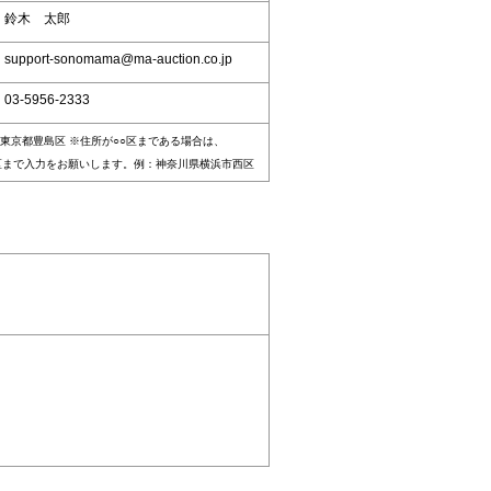
：鈴木 太郎
upport-sonomama@ma-auction.co.jp
03-5956-2333
東京都豊島区 ※住所が○○区まである場合は、
区まで入力をお願いします。例：神奈川県横浜市西区