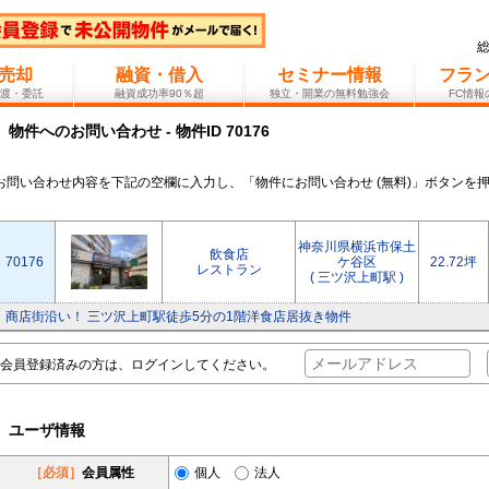
売却
融資・借入
セミナー情報
フラ
渡・委託
融資成功率90％超
独立・開業の無料勉強会
FC情
物件へのお問い合わせ - 物件ID 70176
お問い合わせ内容を下記の空欄に入力し、「物件にお問い合わせ (無料)」ボタンを
神奈川県横浜市保土
飲食店
70176
ケ谷区
22.72坪
レストラン
( 三ツ沢上町駅 )
商店街沿い！ 三ツ沢上町駅徒歩5分の1階洋食店居抜き物件
会員登録済みの方は、ログインしてください。
ユーザ情報
［必須］
会員属性
個人
法人