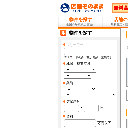
物件を探す
店舗の
全国の居抜き店舗物件
無料査定・譲
物件を探す
フリーワード
※１ワードのみ（駅、路線、業態等）
地域・都道府県
業態
店舗坪数
〜
坪
賃料
万円以下