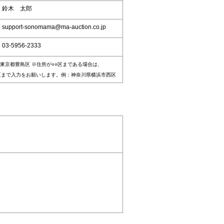
：鈴木 太郎
upport-sonomama@ma-auction.co.jp
03-5956-2333
東京都豊島区 ※住所が○○区まである場合は、
区まで入力をお願いします。例：神奈川県横浜市西区