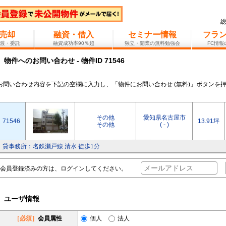
売却
融資・借入
セミナー情報
フラ
渡・委託
融資成功率90％超
独立・開業の無料勉強会
FC情
物件へのお問い合わせ - 物件ID 71546
お問い合わせ内容を下記の空欄に入力し、「物件にお問い合わせ (無料)」ボタンを
その他
愛知県名古屋市
71546
13.91坪
その他
( - )
貸事務所：名鉄瀬戸線 清水 徒歩1分
会員登録済みの方は、ログインしてください。
ユーザ情報
［必須］
会員属性
個人
法人