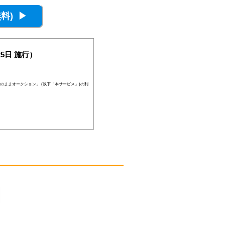
5日 施行）
のままオークション」 (以下「本サービス」)の利
員登録が否認されることがあります。
、当社の判断により随時に本サービスを中止、も
後見人その他の法定代理人の同意等を得ている場