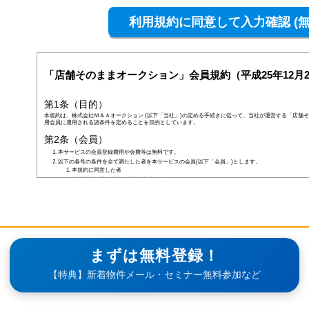
「店舗そのままオークション」会員規約（平成25年12月2
第1条（目的）
本規約は、株式会社Ｍ＆Ａオークション (以下「当社」)の定める手続きに従って、当社が運営する「店舗そ
用会員に適用される諸条件を定めることを目的としています。
第2条（会員）
本サービスの会員登録費用や会費等は無料です。
以下の各号の条件を全て満たした者を本サービスの会員(以下「会員」)とします。
本規約に同意した者
当社所定の登録情報を当社へ提出した者
当社が前号の登録情報を受領し、IDおよびパスワードを発行した者
前項にかかわらず、以下の各号のいずれかに当てはまる者は会員となる資格を持たないものとし、会
なお、既に会員として登録されている者が以下の条件に当てはまっている場合、当社は何ら通告なく
しくはその者の会員としての資格を取り消すことができるものとします。
未成年者、成年被後見人、被保佐人若しくは被補助人のいずれかの者(ただし、会員登録の際に
合を除きます)
日本国外に在住の者
当社へ虚偽の事項を報告した者
まずは無料登録！
破産状態もしくはそれと同等の状態にあり、信用状態が著しく悪化している者
差押え、仮差押え、仮処分、租税滞納処分等を受けている者
【特典】新着物件メール・セミナー無料参加など
二重に会員登録している者
当社、本サービス、又は他の会員の信用もしくは権利を侵害する恐れがあると当社が判断した者
暴力団員(準構成員個人を含みます)、その他の反社会的団体の構成員等
公序良俗に反する行為をした者