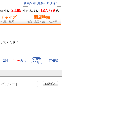
会員登録 (無料)
|
ログイン
2,165
137,779
総物件数
件 お客様数
名
ンチャイズ
開店準備
報の比較・検索
備品・集客・会計・仕入等
押してください。
0万円/
10.
万円
2階
応相談
01
27.
万円
3