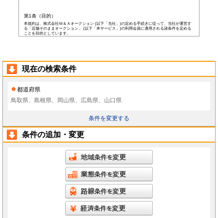
第1条（目的）
本規約は、株式会社Ｍ＆Ａオークション (以下「当社」)の定める手続きに従って、当社が運営す
る「店舗そのままオークション」 (以下「本サービス」)の利用会員に適用される諸条件を定める
ことを目的としています。
第2条（会員）
本サービスの会員登録費用や会費等は無料です。
以下の各号の条件を全て満たした者を本サービスの会員(以下「会員」)とします。
本規約に同意した者
現在の検索条件
当社所定の登録情報を当社へ提出した者
当社が前号の登録情報を受領し、IDおよびパスワードを発行した者
前項にかかわらず、以下の各号のいずれかに当てはまる者は会員となる資格を持たないもの
都道府県
とし、会員登録が否認されることがあります。
なお、既に会員として登録されている者が以下の条件に当てはまっている場合、当社は何ら
鳥取県、島根県、岡山県、広島県、山口県
通告なく、当社の判断により随時に本サービスを中止、もしくはその者の会員としての資格
を取り消すことができるものとします。
未成年者、成年被後見人、被保佐人若しくは被補助人のいずれかの者(ただし、会員登
条件を変更する
録の際に後見人その他の法定代理人の同意等を得ている場合を除きます)
日本国外に在住の者
当社へ虚偽の事項を報告した者
条件の追加・変更
破産状態もしくはそれと同等の状態にあり、信用状態が著しく悪化している者
差押え、仮差押え、仮処分、租税滞納処分等を受けている者
二重に会員登録している者
当社、本サービス、又は他の会員の信用もしくは権利を侵害する恐れがあると当社が
判断した者
暴力団員(準構成員個人を含みます)、その他の反社会的団体の構成員等
公序良俗に反する行為をした者
犯罪歴がある者
過去に当社より会員登録を取り消されたことがある者
本規約に違反した者
前項の措置により会員が損害を被った場合でも、当社はその責任を負わないものとします。
会員は当社が書面で承認する場合を除き、会員としての地位をいかなる第三者にも譲渡でき
ないものとします。