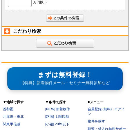
万円以下
前項にかかわらず、会員が秘密である旨を付して当社もしくは導入店へ開示し、当社もしく
は導入店がそれに同意した情報について、当社もしくは導入店は本サービスの運営に最低限
必要な会社、当社もしくは導入店の役員、従業員、関連会社、本サービスの再委託先、監査
法人、税理士、弁護士を除く第三者に対して開示漏洩しないものとします。
会員は、当社もしくは導入店から秘密である旨を付して会員へ開示した情報を、会員の役
員、従業員、監査法人、税理士、弁護士を除く第三者へ開示漏洩しないことに同意します。
本条第2項および第3項にかかわらず、秘密保持義務の対象からは以下の情報を除くことに会
員は同意します。
開示された時点で既に公知の情報
こだわり検索
開示された時点で被開示者が既に知っていた情報
開示について事前に開示者の承諾を得ている情報
開示された後、被開示者の責めによらず公知となった情報
被開示者が第三者より正当に得た情報
開示された情報と無関係に、被開示者が自ら開発、創作した情報
第6条（サービス提供の停止）
次の各号のいずれかに該当する場合には、当社が本サービスの提供を停止することがあります。
なお、本項に該当したことにより会員に損害が生じた場合であっても、当社はその責任を負わな
いものとします。
サービス提供用のシステムの保守または工事の都合上やむを得ない場合
まずは無料登録！
火災・停電などによりサービスの提供ができないと当社が判断した場合
地震、噴火、洪水、津波などの天災、若しくは戦争、変乱、暴動、騒乱、労働争議等により
【特典】新着物件メール・セミナー無料参加など
サービスの提供ができないと当社が判断した場合
電気通信事業者、電力会社等の公共のインフラ提供者の責により、電気通信サービスが停止
した場合
当社が利用する電気通信設備に障害が発生した場合
▼地域で探す
▼条件で探す
■メニュー
第7条（禁止行為）
会員は以下の各号に該当する行為をおこなってはならないものとします。
首都圏
[NEW] 新着物件
会員登録 (無料)
|
ログイ
他の会員に成りすまし、本サービスを利用する行為
ン
二重に会員登録する行為
北海道・東北
[路面] １階店舗
当社および他の会員に不利益を与える行為
物件を探す
本規約および法令に違反する行為
関東甲信越
[小箱] 20坪以下
公序良俗に反する行為。
融資・借入れ無料サポー