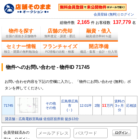
会員登録 (無料)
|
ログイン
2,165
137,779
総物件数
件 お客様数
名
物件を探す
店舗の売却
融資・借入
全国の居抜き店舗物件
無料査定・譲渡・委託
融資成功率90％超
セミナー情報
フランチャイズ
開店準備
独立・開業の無料勉強会
FC情報の比較・検索
備品・集客・会計・仕入等
物件へのお問い合わせ - 物件ID 71745
お問い合わせ内容を下記の空欄に入力し、「物件にお問い合わせ (無料)」ボ
タンを押してください。
広島県広島
賃料の
その他
71745
市
12.01坪
2階
11
万円
3ヶ月
応相談
その他
( - )
分
貸店舗：広島電鉄宮島線 佐伯区役所前 徒歩13分
会員登録済みの