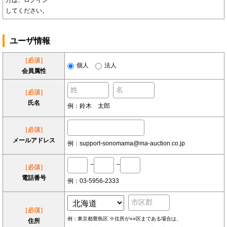
方は、ログイン
してください。
ユーザ情報
［必須］
個人
法人
会員属性
［必須］
氏名
例：鈴木 太郎
［必須］
メールアドレス
例：support-sonomama@ma-auction.co.jp
−
−
［必須］
電話番号
例：03-5956-2333
［必須］
例：東京都豊島区 ※住所が○○区まである場合は、
住所