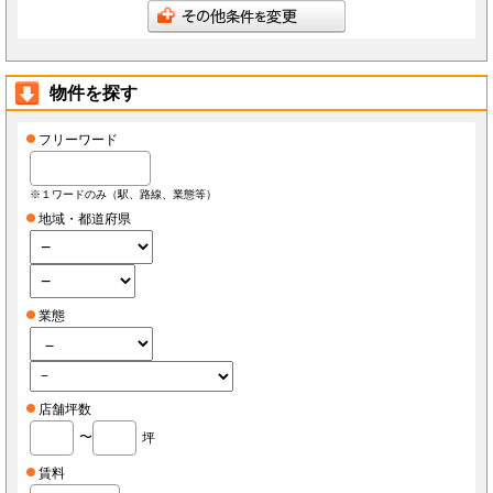
会員は、当社へ報告した自らに関する情報に変更が生じた場合、当社が指定する方法で最新
の情報を当社へ報告するものとします。なお、本項の報告をしなかったことにより、会員が
損害を被った場合でも当社は責任を負わないものとします。
会員は、当社へ報告した自らに関する情報の変更を希望する場合、また、退会を希望する場
合、当社所定の手続きに従っておこなうものとします。
物件を探す
第3条（ID・パスワード）
会員は、会員登録時に当社もしくは当社の指定する本サービスに関するシステム導入会社
（以下「導入店」）から付与されたIDおよびパスワード(以下「ID」)をいかなる第三者にも
開示し、もしくは利用させてはならないものとします。
フリーワード
会員は、IDを善良なる管理者の注意義務をもって管理するものとし、紛失、喪失、盗難、誤
使用、不正使用等により会員に損害が生じた場合においても、当社は一切の責任を負いませ
ん。
会員は、紛失、喪失、盗難、誤使用、不正使用等が発生した場合、もしくは第三者に知られ
※１ワードのみ（駅、路線、業態等）
た場合、またそのおそれがある場合、速やかに当社もしくは導入店にその旨を報告し、指示
に従うものとします。
地域・都道府県
第4条（個人情報）
当社もしくは導入店は、会員から得た個人情報(以下「個人情報」)を本サービス運営、店舗
経営、FCライセンス紹介、内装・設備・仕入・販促など店舗運営関連サービス紹介及びそ
の他店舗・事務所等の出退店に関する情報提供の目的で使用し、それ以外の目的で使用しま
せん。
当社もしくは導入店は、個人情報を当社、当社の関連会社、当社提携先（将来的に提携する
業態
者も含みます）、導入店、導入店の関連会社、本サービスの会員・業務委託先・フランチャ
イズ本部・家主等の利害関係者を除き、第三者に対して提供しないものとします。ただし、
裁判所・警察等の要請がある場合を除きます。
会員が自らの個人情報の変更もしくは削除を希望する場合、当社および導入店へそれぞれ連
絡するものとし、当社もしくは導入店は本人確認等の所定の手続きを経て、個人情報を変更
もしくは削除するものとします。
会員が個人情報の提供を拒んだ場合、本サービスを利用できないことがあります。
店舗坪数
会員は、本サービスを通じて個人情報を取得した場合、自己の責任で個人情報保護に関する
法律を遵守するものとします。
〜
坪
第5条（秘密保持）
会員が本サービスを利用するうえで当社もしくは導入店へ開示した情報および提出した資料
賃料
は、原則として本サービスの利用者に公開されるものとし、当社もしくは導入店は当該情報
について秘密保持義務を負わないものとします。