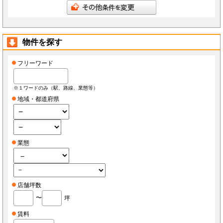
会員は、当社へ報告した自らに関する情報に変更が生じた場合、当社が指定する方法で最新
の情報を当社へ報告するものとします。なお、本項の報告をしなかったことにより、会員が
損害を被った場合でも当社は責任を負わないものとします。
会員は、当社へ報告した自らに関する情報の変更を希望する場合、また、退会を希望する場
合、当社所定の手続きに従っておこなうものとします。
物件を探す
第3条（ID・パスワード）
会員は、会員登録時に当社もしくは当社の指定する本サービスに関するシステム導入会社
（以下「導入店」）から付与されたIDおよびパスワード(以下「ID」)をいかなる第三者にも
開示し、もしくは利用させてはならないものとします。
フリーワード
会員は、IDを善良なる管理者の注意義務をもって管理するものとし、紛失、喪失、盗難、誤
使用、不正使用等により会員に損害が生じた場合においても、当社は一切の責任を負いませ
ん。
会員は、紛失、喪失、盗難、誤使用、不正使用等が発生した場合、もしくは第三者に知られ
※１ワードのみ（駅、路線、業態等）
た場合、またそのおそれがある場合、速やかに当社もしくは導入店にその旨を報告し、指示
に従うものとします。
地域・都道府県
第4条（個人情報）
当社もしくは導入店は、会員から得た個人情報(以下「個人情報」)を本サービス運営、店舗
経営、FCライセンス紹介、内装・設備・仕入・販促など店舗運営関連サービス紹介及びそ
の他店舗・事務所等の出退店に関する情報提供の目的で使用し、それ以外の目的で使用しま
せん。
当社もしくは導入店は、個人情報を当社、当社の関連会社、当社提携先（将来的に提携する
業態
者も含みます）、導入店、導入店の関連会社、本サービスの会員・業務委託先・フランチャ
イズ本部・家主等の利害関係者を除き、第三者に対して提供しないものとします。ただし、
裁判所・警察等の要請がある場合を除きます。
会員が自らの個人情報の変更もしくは削除を希望する場合、当社および導入店へそれぞれ連
絡するものとし、当社もしくは導入店は本人確認等の所定の手続きを経て、個人情報を変更
もしくは削除するものとします。
会員が個人情報の提供を拒んだ場合、本サービスを利用できないことがあります。
店舗坪数
会員は、本サービスを通じて個人情報を取得した場合、自己の責任で個人情報保護に関する
法律を遵守するものとします。
〜
坪
第5条（秘密保持）
会員が本サービスを利用するうえで当社もしくは導入店へ開示した情報および提出した資料
賃料
は、原則として本サービスの利用者に公開されるものとし、当社もしくは導入店は当該情報
について秘密保持義務を負わないものとします。