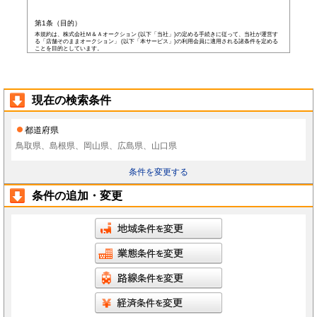
第1条（目的）
本規約は、株式会社Ｍ＆Ａオークション (以下「当社」)の定める手続きに従って、当社が運営す
る「店舗そのままオークション」 (以下「本サービス」)の利用会員に適用される諸条件を定める
ことを目的としています。
第2条（会員）
本サービスの会員登録費用や会費等は無料です。
以下の各号の条件を全て満たした者を本サービスの会員(以下「会員」)とします。
本規約に同意した者
現在の検索条件
当社所定の登録情報を当社へ提出した者
当社が前号の登録情報を受領し、IDおよびパスワードを発行した者
前項にかかわらず、以下の各号のいずれかに当てはまる者は会員となる資格を持たないもの
都道府県
とし、会員登録が否認されることがあります。
なお、既に会員として登録されている者が以下の条件に当てはまっている場合、当社は何ら
鳥取県、島根県、岡山県、広島県、山口県
通告なく、当社の判断により随時に本サービスを中止、もしくはその者の会員としての資格
を取り消すことができるものとします。
未成年者、成年被後見人、被保佐人若しくは被補助人のいずれかの者(ただし、会員登
条件を変更する
録の際に後見人その他の法定代理人の同意等を得ている場合を除きます)
日本国外に在住の者
当社へ虚偽の事項を報告した者
条件の追加・変更
破産状態もしくはそれと同等の状態にあり、信用状態が著しく悪化している者
差押え、仮差押え、仮処分、租税滞納処分等を受けている者
二重に会員登録している者
当社、本サービス、又は他の会員の信用もしくは権利を侵害する恐れがあると当社が
判断した者
暴力団員(準構成員個人を含みます)、その他の反社会的団体の構成員等
公序良俗に反する行為をした者
犯罪歴がある者
過去に当社より会員登録を取り消されたことがある者
本規約に違反した者
前項の措置により会員が損害を被った場合でも、当社はその責任を負わないものとします。
会員は当社が書面で承認する場合を除き、会員としての地位をいかなる第三者にも譲渡でき
ないものとします。