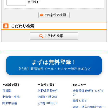
万円以下
前項にかかわらず、会員が秘密である旨を付して当社もしくは導入店へ開示し、当社もしく
は導入店がそれに同意した情報について、当社もしくは導入店は本サービスの運営に最低限
必要な会社、当社もしくは導入店の役員、従業員、関連会社、本サービスの再委託先、監査
法人、税理士、弁護士を除く第三者に対して開示漏洩しないものとします。
会員は、当社もしくは導入店から秘密である旨を付して会員へ開示した情報を、会員の役
員、従業員、監査法人、税理士、弁護士を除く第三者へ開示漏洩しないことに同意します。
本条第2項および第3項にかかわらず、秘密保持義務の対象からは以下の情報を除くことに会
員は同意します。
開示された時点で既に公知の情報
こだわり検索
開示された時点で被開示者が既に知っていた情報
開示について事前に開示者の承諾を得ている情報
開示された後、被開示者の責めによらず公知となった情報
被開示者が第三者より正当に得た情報
開示された情報と無関係に、被開示者が自ら開発、創作した情報
第6条（サービス提供の停止）
次の各号のいずれかに該当する場合には、当社が本サービスの提供を停止することがあります。
なお、本項に該当したことにより会員に損害が生じた場合であっても、当社はその責任を負わな
いものとします。
サービス提供用のシステムの保守または工事の都合上やむを得ない場合
まずは無料登録！
火災・停電などによりサービスの提供ができないと当社が判断した場合
地震、噴火、洪水、津波などの天災、若しくは戦争、変乱、暴動、騒乱、労働争議等により
【特典】新着物件メール・セミナー無料参加など
サービスの提供ができないと当社が判断した場合
電気通信事業者、電力会社等の公共のインフラ提供者の責により、電気通信サービスが停止
した場合
当社が利用する電気通信設備に障害が発生した場合
▼地域で探す
▼条件で探す
■メニュー
第7条（禁止行為）
会員は以下の各号に該当する行為をおこなってはならないものとします。
首都圏
[NEW] 新着物件
会員登録 (無料)
|
ログイ
他の会員に成りすまし、本サービスを利用する行為
ン
二重に会員登録する行為
北海道・東北
[路面] １階店舗
当社および他の会員に不利益を与える行為
物件を探す
本規約および法令に違反する行為
関東甲信越
[小箱] 20坪以下
公序良俗に反する行為。
融資・借入れ無料サポー