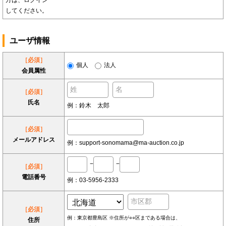
方は、ログイン
してください。
ユーザ情報
［必須］
個人
法人
会員属性
［必須］
氏名
例：鈴木 太郎
［必須］
メールアドレス
例：support-sonomama@ma-auction.co.jp
−
−
［必須］
電話番号
例：03-5956-2333
［必須］
例：東京都豊島区 ※住所が○○区まである場合は、
住所