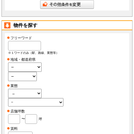
会員は、当社へ報告した自らに関する情報に変更が生じた場合、当社が指定する方法で最新
の情報を当社へ報告するものとします。なお、本項の報告をしなかったことにより、会員が
損害を被った場合でも当社は責任を負わないものとします。
会員は、当社へ報告した自らに関する情報の変更を希望する場合、また、退会を希望する場
合、当社所定の手続きに従っておこなうものとします。
物件を探す
第3条（ID・パスワード）
会員は、会員登録時に当社もしくは当社の指定する本サービスに関するシステム導入会社
（以下「導入店」）から付与されたIDおよびパスワード(以下「ID」)をいかなる第三者にも
開示し、もしくは利用させてはならないものとします。
フリーワード
会員は、IDを善良なる管理者の注意義務をもって管理するものとし、紛失、喪失、盗難、誤
使用、不正使用等により会員に損害が生じた場合においても、当社は一切の責任を負いませ
ん。
会員は、紛失、喪失、盗難、誤使用、不正使用等が発生した場合、もしくは第三者に知られ
※１ワードのみ（駅、路線、業態等）
た場合、またそのおそれがある場合、速やかに当社もしくは導入店にその旨を報告し、指示
に従うものとします。
地域・都道府県
第4条（個人情報）
当社もしくは導入店は、会員から得た個人情報(以下「個人情報」)を本サービス運営、店舗
経営、FCライセンス紹介、内装・設備・仕入・販促など店舗運営関連サービス紹介及びそ
の他店舗・事務所等の出退店に関する情報提供の目的で使用し、それ以外の目的で使用しま
せん。
当社もしくは導入店は、個人情報を当社、当社の関連会社、当社提携先（将来的に提携する
業態
者も含みます）、導入店、導入店の関連会社、本サービスの会員・業務委託先・フランチャ
イズ本部・家主等の利害関係者を除き、第三者に対して提供しないものとします。ただし、
裁判所・警察等の要請がある場合を除きます。
会員が自らの個人情報の変更もしくは削除を希望する場合、当社および導入店へそれぞれ連
絡するものとし、当社もしくは導入店は本人確認等の所定の手続きを経て、個人情報を変更
もしくは削除するものとします。
会員が個人情報の提供を拒んだ場合、本サービスを利用できないことがあります。
店舗坪数
会員は、本サービスを通じて個人情報を取得した場合、自己の責任で個人情報保護に関する
法律を遵守するものとします。
〜
坪
第5条（秘密保持）
会員が本サービスを利用するうえで当社もしくは導入店へ開示した情報および提出した資料
賃料
は、原則として本サービスの利用者に公開されるものとし、当社もしくは導入店は当該情報
について秘密保持義務を負わないものとします。