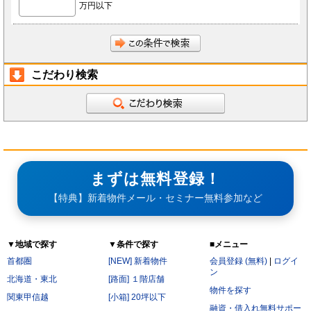
万円以下
前項にかかわらず、会員が秘密である旨を付して当社もしくは導入店へ開示し、当社もしく
は導入店がそれに同意した情報について、当社もしくは導入店は本サービスの運営に最低限
必要な会社、当社もしくは導入店の役員、従業員、関連会社、本サービスの再委託先、監査
法人、税理士、弁護士を除く第三者に対して開示漏洩しないものとします。
会員は、当社もしくは導入店から秘密である旨を付して会員へ開示した情報を、会員の役
員、従業員、監査法人、税理士、弁護士を除く第三者へ開示漏洩しないことに同意します。
本条第2項および第3項にかかわらず、秘密保持義務の対象からは以下の情報を除くことに会
員は同意します。
開示された時点で既に公知の情報
こだわり検索
開示された時点で被開示者が既に知っていた情報
開示について事前に開示者の承諾を得ている情報
開示された後、被開示者の責めによらず公知となった情報
被開示者が第三者より正当に得た情報
開示された情報と無関係に、被開示者が自ら開発、創作した情報
第6条（サービス提供の停止）
次の各号のいずれかに該当する場合には、当社が本サービスの提供を停止することがあります。
なお、本項に該当したことにより会員に損害が生じた場合であっても、当社はその責任を負わな
いものとします。
サービス提供用のシステムの保守または工事の都合上やむを得ない場合
まずは無料登録！
火災・停電などによりサービスの提供ができないと当社が判断した場合
地震、噴火、洪水、津波などの天災、若しくは戦争、変乱、暴動、騒乱、労働争議等により
【特典】新着物件メール・セミナー無料参加など
サービスの提供ができないと当社が判断した場合
電気通信事業者、電力会社等の公共のインフラ提供者の責により、電気通信サービスが停止
した場合
当社が利用する電気通信設備に障害が発生した場合
▼地域で探す
▼条件で探す
■メニュー
第7条（禁止行為）
会員は以下の各号に該当する行為をおこなってはならないものとします。
首都圏
[NEW] 新着物件
会員登録 (無料)
|
ログイ
他の会員に成りすまし、本サービスを利用する行為
ン
二重に会員登録する行為
北海道・東北
[路面] １階店舗
当社および他の会員に不利益を与える行為
物件を探す
本規約および法令に違反する行為
関東甲信越
[小箱] 20坪以下
公序良俗に反する行為。
融資・借入れ無料サポー