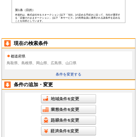
第1条（目的）
本規約は、株式会社Ｍ＆Ａオークション (以下「当社」)の定める手続きに従って、当社が運営す
る「店舗そのままオークション」 (以下「本サービス」)の利用会員に適用される諸条件を定める
ことを目的としています。
第2条（会員）
本サービスの会員登録費用や会費等は無料です。
以下の各号の条件を全て満たした者を本サービスの会員(以下「会員」)とします。
本規約に同意した者
現在の検索条件
当社所定の登録情報を当社へ提出した者
当社が前号の登録情報を受領し、IDおよびパスワードを発行した者
前項にかかわらず、以下の各号のいずれかに当てはまる者は会員となる資格を持たないもの
都道府県
とし、会員登録が否認されることがあります。
なお、既に会員として登録されている者が以下の条件に当てはまっている場合、当社は何ら
鳥取県、島根県、岡山県、広島県、山口県
通告なく、当社の判断により随時に本サービスを中止、もしくはその者の会員としての資格
を取り消すことができるものとします。
未成年者、成年被後見人、被保佐人若しくは被補助人のいずれかの者(ただし、会員登
条件を変更する
録の際に後見人その他の法定代理人の同意等を得ている場合を除きます)
日本国外に在住の者
当社へ虚偽の事項を報告した者
条件の追加・変更
破産状態もしくはそれと同等の状態にあり、信用状態が著しく悪化している者
差押え、仮差押え、仮処分、租税滞納処分等を受けている者
二重に会員登録している者
当社、本サービス、又は他の会員の信用もしくは権利を侵害する恐れがあると当社が
判断した者
暴力団員(準構成員個人を含みます)、その他の反社会的団体の構成員等
公序良俗に反する行為をした者
犯罪歴がある者
過去に当社より会員登録を取り消されたことがある者
本規約に違反した者
前項の措置により会員が損害を被った場合でも、当社はその責任を負わないものとします。
会員は当社が書面で承認する場合を除き、会員としての地位をいかなる第三者にも譲渡でき
ないものとします。