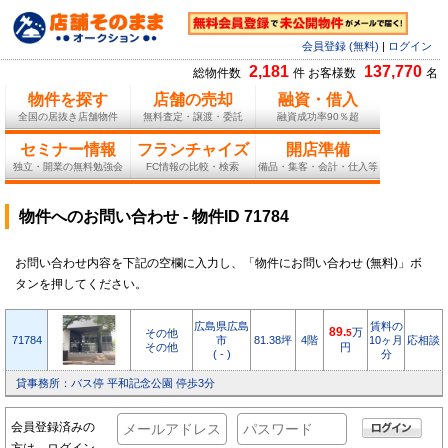
会員登録 (無料)
|
ログイン
2,181
137,770
総物件数
件 お客様数
名
物件を探す
店舗の売却
融資・借入
全国の居抜き店舗物件
無料査定・譲渡・委託
融資成功率90％超
セミナー情報
フランチャイズ
開店準備
独立・開業の無料勉強会
FC情報の比較・検索
備品・集客・会計・仕入等
物件へのお問い合わせ - 物件ID 71784
お問い合わせ内容を下記の空欄に入力し、「物件にお問い合わせ (無料)」ボ
タンを押してください。
広島県広島
賃料の
89.
万
その他
5
71784
市
81.38坪
4階
10ヶ月
応相談
その他
円
( - )
分
貸事務所：バス停 平和記念公園 停歩3分
会員登録済みの