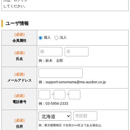
方は、ログイン
してください。
ユーザ情報
［必須］
個人
法人
会員属性
［必須］
氏名
例：鈴木 太郎
［必須］
メールアドレス
例：support-sonomama@ma-auction.co.jp
−
−
［必須］
電話番号
例：03-5956-2333
［必須］
例：東京都豊島区 ※住所が○○区まである場合は、
住所