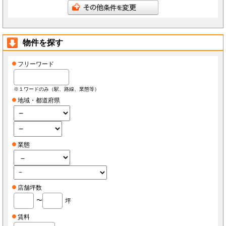
会員は、当社へ報告した自らに関する情報に変更が生じた場合、当社が指定する方法で最新
の情報を当社へ報告するものとします。なお、本項の報告をしなかったことにより、会員が
損害を被った場合でも当社は責任を負わないものとします。
会員は、当社へ報告した自らに関する情報の変更を希望する場合、また、退会を希望する場
合、当社所定の手続きに従っておこなうものとします。
物件を探す
第3条（ID・パスワード）
会員は、会員登録時に当社もしくは当社の指定する本サービスに関するシステム導入会社
（以下「導入店」）から付与されたIDおよびパスワード(以下「ID」)をいかなる第三者にも
開示し、もしくは利用させてはならないものとします。
フリーワード
会員は、IDを善良なる管理者の注意義務をもって管理するものとし、紛失、喪失、盗難、誤
使用、不正使用等により会員に損害が生じた場合においても、当社は一切の責任を負いませ
ん。
会員は、紛失、喪失、盗難、誤使用、不正使用等が発生した場合、もしくは第三者に知られ
※１ワードのみ（駅、路線、業態等）
た場合、またそのおそれがある場合、速やかに当社もしくは導入店にその旨を報告し、指示
に従うものとします。
地域・都道府県
第4条（個人情報）
当社もしくは導入店は、会員から得た個人情報(以下「個人情報」)を本サービス運営、店舗
経営、FCライセンス紹介、内装・設備・仕入・販促など店舗運営関連サービス紹介及びそ
の他店舗・事務所等の出退店に関する情報提供の目的で使用し、それ以外の目的で使用しま
せん。
当社もしくは導入店は、個人情報を当社、当社の関連会社、当社提携先（将来的に提携する
業態
者も含みます）、導入店、導入店の関連会社、本サービスの会員・業務委託先・フランチャ
イズ本部・家主等の利害関係者を除き、第三者に対して提供しないものとします。ただし、
裁判所・警察等の要請がある場合を除きます。
会員が自らの個人情報の変更もしくは削除を希望する場合、当社および導入店へそれぞれ連
絡するものとし、当社もしくは導入店は本人確認等の所定の手続きを経て、個人情報を変更
もしくは削除するものとします。
会員が個人情報の提供を拒んだ場合、本サービスを利用できないことがあります。
店舗坪数
会員は、本サービスを通じて個人情報を取得した場合、自己の責任で個人情報保護に関する
法律を遵守するものとします。
〜
坪
第5条（秘密保持）
会員が本サービスを利用するうえで当社もしくは導入店へ開示した情報および提出した資料
賃料
は、原則として本サービスの利用者に公開されるものとし、当社もしくは導入店は当該情報
について秘密保持義務を負わないものとします。