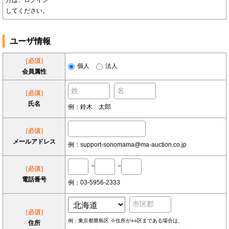
方は、ログイン
してください。
ユーザ情報
［必須］
個人
法人
会員属性
［必須］
氏名
例：鈴木 太郎
［必須］
メールアドレス
例：support-sonomama@ma-auction.co.jp
−
−
［必須］
電話番号
例：03-5956-2333
［必須］
例：東京都豊島区 ※住所が○○区まである場合は、
住所