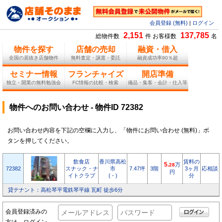
会員登録 (無料)
|
ログイン
2,151
137,785
総物件数
件 お客様数
名
物件を探す
店舗の売却
融資・借入
全国の居抜き店舗物件
無料査定・譲渡・委託
融資成功率90％超
セミナー情報
フランチャイズ
開店準備
独立・開業の無料勉強会
FC情報の比較・検索
備品・集客・会計・仕入等
物件へのお問い合わせ - 物件ID 72382
お問い合わせ内容を下記の空欄に入力し、「物件にお問い合わせ (無料)」ボ
タンを押してください。
飲食店
香川県高松
賃料の
5.
万
28
72382
スナック・ナ
市
7.47坪
3階
3ヶ月
応相談
円
イトクラブ
( - )
分
貸テナント：高松琴平電鉄琴平線 瓦町 徒歩6分
会員登録済みの