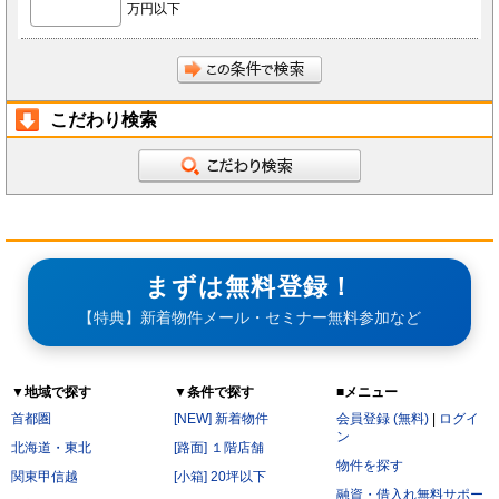
万円以下
前項にかかわらず、会員が秘密である旨を付して当社もしくは導入店へ開示し、当社もしく
は導入店がそれに同意した情報について、当社もしくは導入店は本サービスの運営に最低限
必要な会社、当社もしくは導入店の役員、従業員、関連会社、本サービスの再委託先、監査
法人、税理士、弁護士を除く第三者に対して開示漏洩しないものとします。
会員は、当社もしくは導入店から秘密である旨を付して会員へ開示した情報を、会員の役
員、従業員、監査法人、税理士、弁護士を除く第三者へ開示漏洩しないことに同意します。
本条第2項および第3項にかかわらず、秘密保持義務の対象からは以下の情報を除くことに会
員は同意します。
開示された時点で既に公知の情報
こだわり検索
開示された時点で被開示者が既に知っていた情報
開示について事前に開示者の承諾を得ている情報
開示された後、被開示者の責めによらず公知となった情報
被開示者が第三者より正当に得た情報
開示された情報と無関係に、被開示者が自ら開発、創作した情報
第6条（サービス提供の停止）
次の各号のいずれかに該当する場合には、当社が本サービスの提供を停止することがあります。
なお、本項に該当したことにより会員に損害が生じた場合であっても、当社はその責任を負わな
いものとします。
サービス提供用のシステムの保守または工事の都合上やむを得ない場合
まずは無料登録！
火災・停電などによりサービスの提供ができないと当社が判断した場合
地震、噴火、洪水、津波などの天災、若しくは戦争、変乱、暴動、騒乱、労働争議等により
【特典】新着物件メール・セミナー無料参加など
サービスの提供ができないと当社が判断した場合
電気通信事業者、電力会社等の公共のインフラ提供者の責により、電気通信サービスが停止
した場合
当社が利用する電気通信設備に障害が発生した場合
▼地域で探す
▼条件で探す
■メニュー
第7条（禁止行為）
会員は以下の各号に該当する行為をおこなってはならないものとします。
首都圏
[NEW] 新着物件
会員登録 (無料)
|
ログイ
他の会員に成りすまし、本サービスを利用する行為
ン
二重に会員登録する行為
北海道・東北
[路面] １階店舗
当社および他の会員に不利益を与える行為
物件を探す
本規約および法令に違反する行為
関東甲信越
[小箱] 20坪以下
公序良俗に反する行為。
融資・借入れ無料サポー