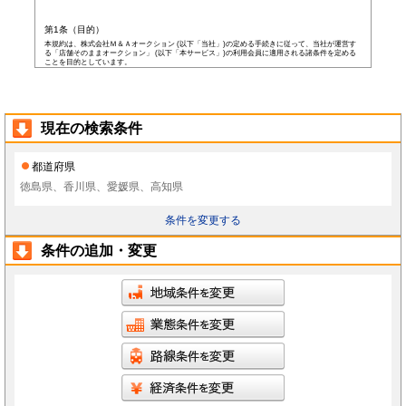
第1条（目的）
本規約は、株式会社Ｍ＆Ａオークション (以下「当社」)の定める手続きに従って、当社が運営す
る「店舗そのままオークション」 (以下「本サービス」)の利用会員に適用される諸条件を定める
ことを目的としています。
第2条（会員）
本サービスの会員登録費用や会費等は無料です。
以下の各号の条件を全て満たした者を本サービスの会員(以下「会員」)とします。
本規約に同意した者
現在の検索条件
当社所定の登録情報を当社へ提出した者
当社が前号の登録情報を受領し、IDおよびパスワードを発行した者
前項にかかわらず、以下の各号のいずれかに当てはまる者は会員となる資格を持たないもの
都道府県
とし、会員登録が否認されることがあります。
なお、既に会員として登録されている者が以下の条件に当てはまっている場合、当社は何ら
徳島県、香川県、愛媛県、高知県
通告なく、当社の判断により随時に本サービスを中止、もしくはその者の会員としての資格
を取り消すことができるものとします。
未成年者、成年被後見人、被保佐人若しくは被補助人のいずれかの者(ただし、会員登
条件を変更する
録の際に後見人その他の法定代理人の同意等を得ている場合を除きます)
日本国外に在住の者
当社へ虚偽の事項を報告した者
条件の追加・変更
破産状態もしくはそれと同等の状態にあり、信用状態が著しく悪化している者
差押え、仮差押え、仮処分、租税滞納処分等を受けている者
二重に会員登録している者
当社、本サービス、又は他の会員の信用もしくは権利を侵害する恐れがあると当社が
判断した者
暴力団員(準構成員個人を含みます)、その他の反社会的団体の構成員等
公序良俗に反する行為をした者
犯罪歴がある者
過去に当社より会員登録を取り消されたことがある者
本規約に違反した者
前項の措置により会員が損害を被った場合でも、当社はその責任を負わないものとします。
会員は当社が書面で承認する場合を除き、会員としての地位をいかなる第三者にも譲渡でき
ないものとします。