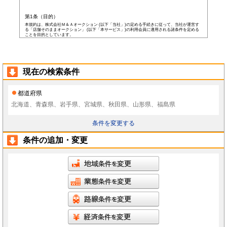
第1条（目的）
本規約は、株式会社Ｍ＆Ａオークション (以下「当社」)の定める手続きに従って、当社が運営す
る「店舗そのままオークション」 (以下「本サービス」)の利用会員に適用される諸条件を定める
ことを目的としています。
第2条（会員）
本サービスの会員登録費用や会費等は無料です。
以下の各号の条件を全て満たした者を本サービスの会員(以下「会員」)とします。
本規約に同意した者
現在の検索条件
当社所定の登録情報を当社へ提出した者
当社が前号の登録情報を受領し、IDおよびパスワードを発行した者
前項にかかわらず、以下の各号のいずれかに当てはまる者は会員となる資格を持たないもの
都道府県
とし、会員登録が否認されることがあります。
なお、既に会員として登録されている者が以下の条件に当てはまっている場合、当社は何ら
北海道、青森県、岩手県、宮城県、秋田県、山形県、福島県
通告なく、当社の判断により随時に本サービスを中止、もしくはその者の会員としての資格
を取り消すことができるものとします。
未成年者、成年被後見人、被保佐人若しくは被補助人のいずれかの者(ただし、会員登
条件を変更する
録の際に後見人その他の法定代理人の同意等を得ている場合を除きます)
日本国外に在住の者
当社へ虚偽の事項を報告した者
条件の追加・変更
破産状態もしくはそれと同等の状態にあり、信用状態が著しく悪化している者
差押え、仮差押え、仮処分、租税滞納処分等を受けている者
二重に会員登録している者
当社、本サービス、又は他の会員の信用もしくは権利を侵害する恐れがあると当社が
判断した者
暴力団員(準構成員個人を含みます)、その他の反社会的団体の構成員等
公序良俗に反する行為をした者
犯罪歴がある者
過去に当社より会員登録を取り消されたことがある者
本規約に違反した者
前項の措置により会員が損害を被った場合でも、当社はその責任を負わないものとします。
会員は当社が書面で承認する場合を除き、会員としての地位をいかなる第三者にも譲渡でき
ないものとします。