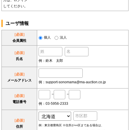
方は、ログイン
してください。
ユーザ情報
［必須］
個人
法人
会員属性
［必須］
氏名
例：鈴木 太郎
［必須］
メールアドレス
例：support-sonomama@ma-auction.co.jp
−
−
［必須］
電話番号
例：03-5956-2333
［必須］
例：東京都豊島区 ※住所が○○区まである場合は、
住所