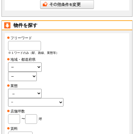
会員は、当社へ報告した自らに関する情報に変更が生じた場合、当社が指定する方法で最新
の情報を当社へ報告するものとします。なお、本項の報告をしなかったことにより、会員が
損害を被った場合でも当社は責任を負わないものとします。
会員は、当社へ報告した自らに関する情報の変更を希望する場合、また、退会を希望する場
合、当社所定の手続きに従っておこなうものとします。
物件を探す
第3条（ID・パスワード）
会員は、会員登録時に当社もしくは当社の指定する本サービスに関するシステム導入会社
（以下「導入店」）から付与されたIDおよびパスワード(以下「ID」)をいかなる第三者にも
開示し、もしくは利用させてはならないものとします。
フリーワード
会員は、IDを善良なる管理者の注意義務をもって管理するものとし、紛失、喪失、盗難、誤
使用、不正使用等により会員に損害が生じた場合においても、当社は一切の責任を負いませ
ん。
会員は、紛失、喪失、盗難、誤使用、不正使用等が発生した場合、もしくは第三者に知られ
※１ワードのみ（駅、路線、業態等）
た場合、またそのおそれがある場合、速やかに当社もしくは導入店にその旨を報告し、指示
に従うものとします。
地域・都道府県
第4条（個人情報）
当社もしくは導入店は、会員から得た個人情報(以下「個人情報」)を本サービス運営、店舗
経営、FCライセンス紹介、内装・設備・仕入・販促など店舗運営関連サービス紹介及びそ
の他店舗・事務所等の出退店に関する情報提供の目的で使用し、それ以外の目的で使用しま
せん。
当社もしくは導入店は、個人情報を当社、当社の関連会社、当社提携先（将来的に提携する
業態
者も含みます）、導入店、導入店の関連会社、本サービスの会員・業務委託先・フランチャ
イズ本部・家主等の利害関係者を除き、第三者に対して提供しないものとします。ただし、
裁判所・警察等の要請がある場合を除きます。
会員が自らの個人情報の変更もしくは削除を希望する場合、当社および導入店へそれぞれ連
絡するものとし、当社もしくは導入店は本人確認等の所定の手続きを経て、個人情報を変更
もしくは削除するものとします。
会員が個人情報の提供を拒んだ場合、本サービスを利用できないことがあります。
店舗坪数
会員は、本サービスを通じて個人情報を取得した場合、自己の責任で個人情報保護に関する
法律を遵守するものとします。
〜
坪
第5条（秘密保持）
会員が本サービスを利用するうえで当社もしくは導入店へ開示した情報および提出した資料
賃料
は、原則として本サービスの利用者に公開されるものとし、当社もしくは導入店は当該情報
について秘密保持義務を負わないものとします。