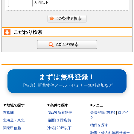
万円以下
前項にかかわらず、会員が秘密である旨を付して当社もしくは導入店へ開示し、当社もしく
は導入店がそれに同意した情報について、当社もしくは導入店は本サービスの運営に最低限
必要な会社、当社もしくは導入店の役員、従業員、関連会社、本サービスの再委託先、監査
法人、税理士、弁護士を除く第三者に対して開示漏洩しないものとします。
会員は、当社もしくは導入店から秘密である旨を付して会員へ開示した情報を、会員の役
員、従業員、監査法人、税理士、弁護士を除く第三者へ開示漏洩しないことに同意します。
本条第2項および第3項にかかわらず、秘密保持義務の対象からは以下の情報を除くことに会
員は同意します。
開示された時点で既に公知の情報
こだわり検索
開示された時点で被開示者が既に知っていた情報
開示について事前に開示者の承諾を得ている情報
開示された後、被開示者の責めによらず公知となった情報
被開示者が第三者より正当に得た情報
開示された情報と無関係に、被開示者が自ら開発、創作した情報
第6条（サービス提供の停止）
次の各号のいずれかに該当する場合には、当社が本サービスの提供を停止することがあります。
なお、本項に該当したことにより会員に損害が生じた場合であっても、当社はその責任を負わな
いものとします。
サービス提供用のシステムの保守または工事の都合上やむを得ない場合
まずは無料登録！
火災・停電などによりサービスの提供ができないと当社が判断した場合
地震、噴火、洪水、津波などの天災、若しくは戦争、変乱、暴動、騒乱、労働争議等により
【特典】新着物件メール・セミナー無料参加など
サービスの提供ができないと当社が判断した場合
電気通信事業者、電力会社等の公共のインフラ提供者の責により、電気通信サービスが停止
した場合
当社が利用する電気通信設備に障害が発生した場合
▼地域で探す
▼条件で探す
■メニュー
第7条（禁止行為）
会員は以下の各号に該当する行為をおこなってはならないものとします。
首都圏
[NEW] 新着物件
会員登録 (無料)
|
ログイ
他の会員に成りすまし、本サービスを利用する行為
ン
二重に会員登録する行為
北海道・東北
[路面] １階店舗
当社および他の会員に不利益を与える行為
物件を探す
本規約および法令に違反する行為
関東甲信越
[小箱] 20坪以下
公序良俗に反する行為。
融資・借入れ無料サポー