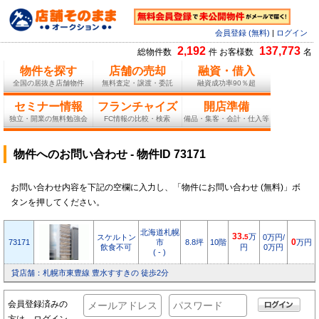
会員登録 (無料)
|
ログイン
2,192
137,773
総物件数
件 お客様数
名
物件を探す
店舗の売却
融資・借入
全国の居抜き店舗物件
無料査定・譲渡・委託
融資成功率90％超
セミナー情報
フランチャイズ
開店準備
独立・開業の無料勉強会
FC情報の比較・検索
備品・集客・会計・仕入等
物件へのお問い合わせ - 物件ID 73171
お問い合わせ内容を下記の空欄に入力し、「物件にお問い合わせ (無料)」ボ
タンを押してください。
北海道札幌
33.
万
スケルトン
5
0万円/
73171
市
8.8坪
10階
0
万円
飲食不可
円
0万円
( - )
貸店舗：札幌市東豊線 豊水すすきの 徒歩2分
会員登録済みの