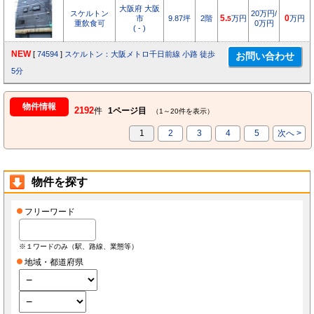
大阪府 大阪
スケルトン
20万円/
市
9.87坪
2階
5.
万円
0
万円
5
重飲食可
0万円
( - )
NEW
[
74594
]
スケルトン：大阪メトロ千日前線 小路 徒歩
5分
物件情報
2192
件
1ページ目
（1～20件を表示）
1
2
3
4
5
次へ >
物件を探す
フリーワード
※１ワードのみ（駅、路線、業態等）
地域・都道府県