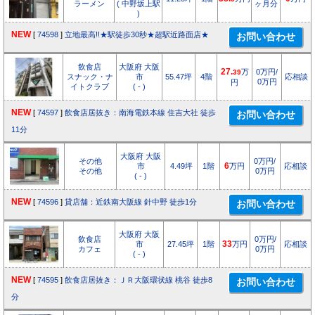
ラーメン
( 中野坂上駅
ヶ月分
)
NEW
[
74598
]
立地最高!!★駅徒歩30秒★超駅近路面店★
飲食店
大阪府 大阪
27.
万
0万円/
39
スナック・ナ
市
55.47坪
4階
応相談
0万円
円
イトクラブ
( - )
NEW
[
74597
]
飲食店居抜き：南海電鉄本線 住吉大社 徒歩
11分
大阪府 大阪
その他
0万円/
市
4.49坪
1階
6
万円
応相談
その他
0万円
( - )
NEW
[
74596
]
貸店舗：近鉄南大阪線 針中野 徒歩1分
大阪府 大阪
飲食店
0万円/
市
27.45坪
1階
33
万円
応相談
カフェ
0万円
( - )
NEW
[
74595
]
飲食店居抜き：ＪＲ大阪環状線 桃谷 徒歩8
分