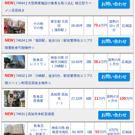
NEW
[
74644
]
大型商業施設の集客を取り込む 独立型ラー
メン店居抜き
東京都 大田
賃料の
その他
70.
万円
区
28.05坪
2階
4
10ヶ月
応相談
その他
( 蒲田駅 )
分
NEW
[
74634
]
JR「蒲田駅」徒歩1分！駅前繁華街エリア2
階重飲食可能物件☆
神奈川県 川
飲食店
賃料の8
崎市川崎区
10.92坪
2階
38.
万円
応相談
5
レストラン
ヶ月分
( 川崎駅 )
NEW
[
74632
]
JR「川崎駅」徒歩5分。駅前繁華街エリア2
階スペイン料理店居抜き物件☆
高知県 高知
飲食店
賃料の3
市
27.22坪
6階
11
万円
100
万円
居酒屋
ヶ月分
( - )
NEW
[
74631
]
高知市本町居酒屋
飲食店
神奈川県 相
パン・ケー
0万円/
模原市南区
50.35坪
1階
55
万円
応相談
キ・和菓子・
400万円