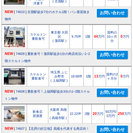
( 古淵駅 )
洋菓子
NEW
[
74610
]
古淵駅徒歩7分のホテル1階！パン屋居抜き
物件
東京都 大田
賃料の
スケルトン
区
9.75坪
1階
44
万円
10ヶ月
0
万円
重飲食可
( 蒲田駅 )
分
NEW
[
74609
]
重飲食可！蒲田駅徒歩1分の商店街沿い1~2
階スケルトン物件
埼玉県 ふじ
スケルトン
賃料の2
み野市
18.68坪
1階
13
万円
0
万円
重飲食可
ヶ月分
( 上福岡駅 )
NEW
[
74608
]
重飲食可！上福岡駅徒歩3分の1~2階スケル
トン物件
大阪府 高槻
飲食店
50万円/
市
22.22坪
2階
20
万円
250
万円
居酒屋
0万円
( 高槻市駅 )
NEW
[
74607
]
【北摂の好立地】高槻を代表する商店街！