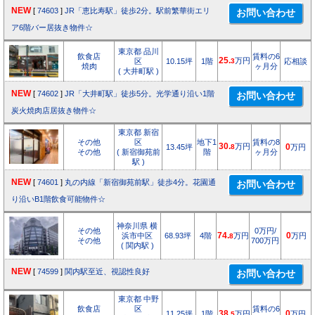
NEW
[
74603
]
JR「恵比寿駅」徒歩2分。駅前繁華街エリ
ア6階バー居抜き物件☆
東京都 品川
飲食店
賃料の6
25.
万円
区
10.15坪
1階
3
応相談
焼肉
ヶ月分
( 大井町駅 )
NEW
[
74602
]
JR「大井町駅」徒歩5分。光学通り沿い1階
炭火焼肉店居抜き物件☆
東京都 新宿
その他
区
地下1
賃料の8
30.
万円
13.45坪
8
0
万円
その他
( 新宿御苑前
階
ヶ月分
駅 )
NEW
[
74601
]
丸の内線「新宿御苑前駅」徒歩4分。花園通
り沿いB1階飲食可能物件☆
神奈川県 横
その他
0万円/
浜市中区
68.93坪
4階
74.
万円
0
万円
8
その他
700万円
( 関内駅 )
NEW
[
74599
]
関内駅至近、視認性良好
東京都 中野
飲食店
区
賃料の6
11.25坪
1階
38.
万円
0
万円
5