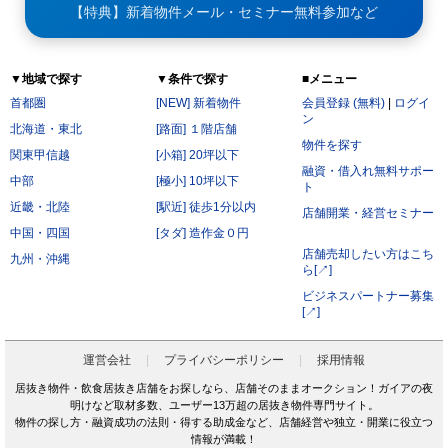
【特典】新着物件メール・セミナー無料参加など
▼地域で探す
▼条件で探す
■メニュー
首都圏
[NEW] 新着物件
会員登録 (無料)
|
ログイ
ン
北海道・東北
[路面] １階店舗
物件を探す
関東甲信越
[小箱] 20坪以下
融資・借入れ無料サポー
中部
[極小] 10坪以下
ト
近畿・北陸
[駅近] 徒歩1分以内
店舗開業・経営セミナー
中国・四国
[タダ] 造作金０円
店舗売却したい方はこち
九州・沖縄
ら[↗]
ビジネスパートナー募集
[↗]
運営会社
プライバシーポリシー
採用情報
居抜き物件・飲食居抜き店舗をお探しなら、店舗そのままオークション！ガイアの夜
明けなど取材多数、ユーザー13万超の居抜き物件専門サイト。
物件の探し方・融資成功の法則・得する助成金など、店舗経営や独立・開業に役立つ
情報が満載！