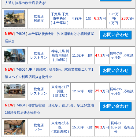
人通り抜群の飲食店居抜き!
千葉県 千葉
19.
万
5
飲食店
市中央区
4.99坪
1階
6.
万円
230
万円
3
円/
居酒屋
( 本千葉駅 )
0万円
NEW
[
74606
]
本千葉駅徒歩6分 独立開業向け小箱居酒屋
居抜き
神奈川県 川
飲食店
賃料の8
崎市川崎区
11.62坪
1階
47.
万円
応相談
3
レストラン
ヶ月分
( 川崎駅 )
NEW
[
74605
]
JR「川崎駅」徒歩5分。駅前繁華街エリア1
階スペイン料理店居抜き物件☆
東京都 江戸
飲食店
賃料の5
川区
12.67坪
1階
25.
万円
応相談
3
レストラン
ヶ月分
( 瑞江駅 )
NEW
[
74604
]
都営新宿線「瑞江駅」徒歩3分。駅近好立地
1階洋食店居抜き物件☆
東京都 渋谷
賃料の
飲食店
区
15.36坪
6階
90.
万円
10ヶ月
応相談
2
バー
( 恵比寿駅 )
分