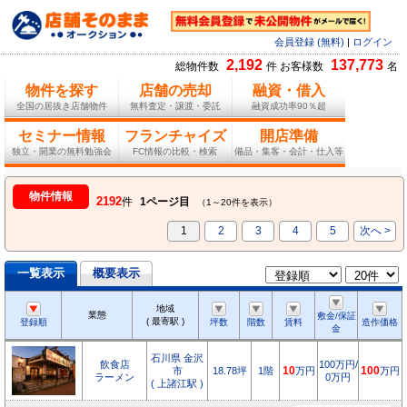
会員登録 (無料)
|
ログイン
2,192
137,773
総物件数
件 お客様数
名
物件を探す
店舗の売却
融資・借入
全国の居抜き店舗物件
無料査定・譲渡・委託
融資成功率90％超
セミナー情報
フランチャイズ
開店準備
独立・開業の無料勉強会
FC情報の比較・検索
備品・集客・会計・仕入等
物件情報
2192
件
1ページ目
（1～20件を表示）
1
2
3
4
5
次へ >
一覧表示
概要表示
地域
業態
敷金/保証
( 最寄駅 )
登録順
坪数
階数
賃料
造作価格
金
石川県 金沢
飲食店
100万円/
市
18.78坪
1階
10
万円
100
万円
ラーメン
0万円
( 上諸江駅 )