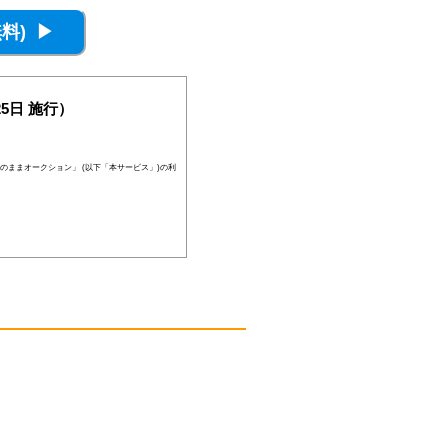
5日 施行）
のままオークション」 (以下「本サービス」)の利
員登録が否認されることがあります。
、当社の判断により随時に本サービスを中止、も
後見人その他の法定代理人の同意等を得ている場