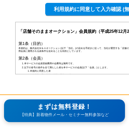
「店舗そのままオークション」会員規約（平成25年12月2
第1条（目的）
本規約は、株式会社Ｍ＆Ａオークション (以下「当社」)の定める手続きに従って、当社が運営する「店舗そ
用会員に適用される諸条件を定めることを目的としています。
第2条（会員）
本サービスの会員登録費用や会費等は無料です。
以下の各号の条件を全て満たした者を本サービスの会員(以下「会員」)とします。
本規約に同意した者
当社所定の登録情報を当社へ提出した者
当社が前号の登録情報を受領し、IDおよびパスワードを発行した者
前項にかかわらず、以下の各号のいずれかに当てはまる者は会員となる資格を持たないものとし、会
なお、既に会員として登録されている者が以下の条件に当てはまっている場合、当社は何ら通告なく
しくはその者の会員としての資格を取り消すことができるものとします。
未成年者、成年被後見人、被保佐人若しくは被補助人のいずれかの者(ただし、会員登録の際に
合を除きます)
日本国外に在住の者
当社へ虚偽の事項を報告した者
まずは無料登録！
破産状態もしくはそれと同等の状態にあり、信用状態が著しく悪化している者
差押え、仮差押え、仮処分、租税滞納処分等を受けている者
【特典】新着物件メール・セミナー無料参加など
二重に会員登録している者
当社、本サービス、又は他の会員の信用もしくは権利を侵害する恐れがあると当社が判断した者
暴力団員(準構成員個人を含みます)、その他の反社会的団体の構成員等
公序良俗に反する行為をした者