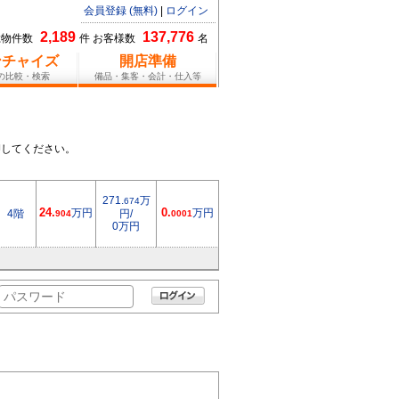
会員登録 (無料)
|
ログイン
2,189
137,776
総物件数
件 お客様数
名
ンチャイズ
開店準備
報の比較・検索
備品・集客・会計・仕入等
押してください。
271.
万
674
24.
万円
0.
万円
4階
円/
904
0001
0万円