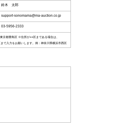
：鈴木 太郎
upport-sonomama@ma-auction.co.jp
03-5956-2333
東京都豊島区 ※住所が○○区まである場合は、
区まで入力をお願いします。例：神奈川県横浜市西区