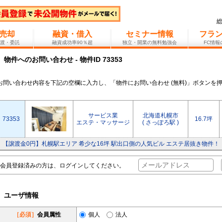
売却
融資・借入
セミナー情報
フラ
渡・委託
融資成功率90％超
独立・開業の無料勉強会
FC情
物件へのお問い合わせ - 物件ID 73353
お問い合わせ内容を下記の空欄に入力し、「物件にお問い合わせ (無料)」ボタンを
サービス業
北海道札幌市
73353
16.7坪
エステ・マッサージ
( さっぽろ駅 )
【譲渡金0円】札幌駅エリア 希少な16坪 駅出口側の人気ビル エステ居抜き物件！
会員登録済みの方は、ログインしてください。
ユーザ情報
［必須］
会員属性
個人
法人