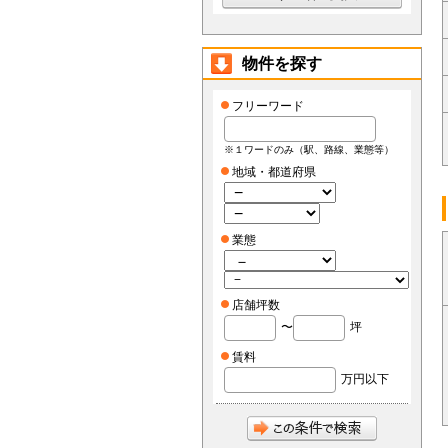
物件を探す
フリーワード
※１ワードのみ（駅、路線、業態等）
地域・都道府県
業態
店舗坪数
〜
坪
賃料
万円以下