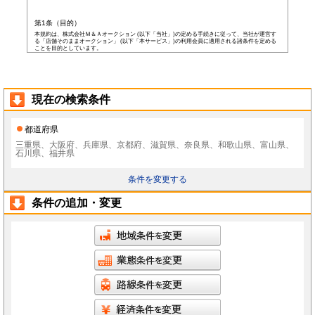
第1条（目的）
本規約は、株式会社Ｍ＆Ａオークション (以下「当社」)の定める手続きに従って、当社が運営す
る「店舗そのままオークション」 (以下「本サービス」)の利用会員に適用される諸条件を定める
ことを目的としています。
第2条（会員）
本サービスの会員登録費用や会費等は無料です。
以下の各号の条件を全て満たした者を本サービスの会員(以下「会員」)とします。
本規約に同意した者
現在の検索条件
当社所定の登録情報を当社へ提出した者
当社が前号の登録情報を受領し、IDおよびパスワードを発行した者
前項にかかわらず、以下の各号のいずれかに当てはまる者は会員となる資格を持たないもの
都道府県
とし、会員登録が否認されることがあります。
なお、既に会員として登録されている者が以下の条件に当てはまっている場合、当社は何ら
三重県、大阪府、兵庫県、京都府、滋賀県、奈良県、和歌山県、富山県、
通告なく、当社の判断により随時に本サービスを中止、もしくはその者の会員としての資格
石川県、福井県
を取り消すことができるものとします。
未成年者、成年被後見人、被保佐人若しくは被補助人のいずれかの者(ただし、会員登
録の際に後見人その他の法定代理人の同意等を得ている場合を除きます)
条件を変更する
日本国外に在住の者
当社へ虚偽の事項を報告した者
条件の追加・変更
破産状態もしくはそれと同等の状態にあり、信用状態が著しく悪化している者
差押え、仮差押え、仮処分、租税滞納処分等を受けている者
二重に会員登録している者
当社、本サービス、又は他の会員の信用もしくは権利を侵害する恐れがあると当社が
判断した者
暴力団員(準構成員個人を含みます)、その他の反社会的団体の構成員等
公序良俗に反する行為をした者
犯罪歴がある者
過去に当社より会員登録を取り消されたことがある者
本規約に違反した者
前項の措置により会員が損害を被った場合でも、当社はその責任を負わないものとします。
会員は当社が書面で承認する場合を除き、会員としての地位をいかなる第三者にも譲渡でき
ないものとします。