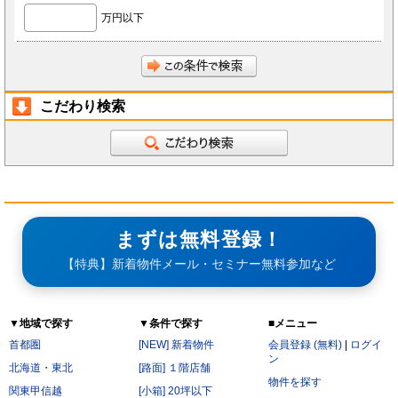
前項にかかわらず、会員が秘密である旨を付して当社もしくは導入店へ開示し、当社もしく
万円以下
は導入店がそれに同意した情報について、当社もしくは導入店は本サービスの運営に最低限
必要な会社、当社もしくは導入店の役員、従業員、関連会社、本サービスの再委託先、監査
法人、税理士、弁護士を除く第三者に対して開示漏洩しないものとします。
会員は、当社もしくは導入店から秘密である旨を付して会員へ開示した情報を、会員の役
員、従業員、監査法人、税理士、弁護士を除く第三者へ開示漏洩しないことに同意します。
本条第2項および第3項にかかわらず、秘密保持義務の対象からは以下の情報を除くことに会
員は同意します。
開示された時点で既に公知の情報
こだわり検索
開示された時点で被開示者が既に知っていた情報
開示について事前に開示者の承諾を得ている情報
開示された後、被開示者の責めによらず公知となった情報
被開示者が第三者より正当に得た情報
開示された情報と無関係に、被開示者が自ら開発、創作した情報
第6条（サービス提供の停止）
次の各号のいずれかに該当する場合には、当社が本サービスの提供を停止することがあります。
なお、本項に該当したことにより会員に損害が生じた場合であっても、当社はその責任を負わな
いものとします。
サービス提供用のシステムの保守または工事の都合上やむを得ない場合
まずは無料登録！
火災・停電などによりサービスの提供ができないと当社が判断した場合
地震、噴火、洪水、津波などの天災、若しくは戦争、変乱、暴動、騒乱、労働争議等により
サービスの提供ができないと当社が判断した場合
【特典】新着物件メール・セミナー無料参加など
電気通信事業者、電力会社等の公共のインフラ提供者の責により、電気通信サービスが停止
した場合
当社が利用する電気通信設備に障害が発生した場合
第7条（禁止行為）
▼地域で探す
▼条件で探す
■メニュー
会員は以下の各号に該当する行為をおこなってはならないものとします。
他の会員に成りすまし、本サービスを利用する行為
首都圏
[NEW] 新着物件
会員登録 (無料)
|
ログイ
二重に会員登録する行為
ン
当社および他の会員に不利益を与える行為
北海道・東北
[路面] １階店舗
本規約および法令に違反する行為
物件を探す
関東甲信越
公序良俗に反する行為。
[小箱] 20坪以下