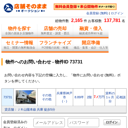
会員登録 (無料)
|
ログイン
2,165
137,781
総物件数
件 お客様数
名
物件を探す
店舗の売却
融資・借入
全国の居抜き店舗物件
無料査定・譲渡・委託
融資成功率90％超
セミナー情報
フランチャイズ
開店準備
独立・開業の無料勉強会
FC情報の比較・検索
備品・集客・会計・仕入等
物件へのお問い合わせ - 物件ID 73731
お問い合わせ内容を下記の空欄に入力し、「物件にお問い合わせ (無料)」ボ
タンを押してください。
兵庫県神戸
賃料の
その他
7.
万円
73731
市
8.89坪
2階
7
1ヶ月
応相談
その他
( - )
分
貸店舗：ＪＲ山陽本線 兵庫 徒歩5分
会員登録済みの