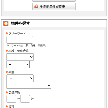
会員は、当社へ報告した自らに関する情報に変更が生じた場合、当社が指定する方法で最新
の情報を当社へ報告するものとします。なお、本項の報告をしなかったことにより、会員が
損害を被った場合でも当社は責任を負わないものとします。
会員は、当社へ報告した自らに関する情報の変更を希望する場合、また、退会を希望する場
合、当社所定の手続きに従っておこなうものとします。
第3条（ID・パスワード）
物件を探す
会員は、会員登録時に当社もしくは当社の指定する本サービスに関するシステム導入会社
（以下「導入店」）から付与されたIDおよびパスワード(以下「ID」)をいかなる第三者にも
開示し、もしくは利用させてはならないものとします。
会員は、IDを善良なる管理者の注意義務をもって管理するものとし、紛失、喪失、盗難、誤
フリーワード
使用、不正使用等により会員に損害が生じた場合においても、当社は一切の責任を負いませ
ん。
会員は、紛失、喪失、盗難、誤使用、不正使用等が発生した場合、もしくは第三者に知られ
た場合、またそのおそれがある場合、速やかに当社もしくは導入店にその旨を報告し、指示
※１ワードのみ（駅、路線、業態等）
に従うものとします。
地域・都道府県
第4条（個人情報）
当社もしくは導入店は、会員から得た個人情報(以下「個人情報」)を本サービス運営、店舗
経営、FCライセンス紹介、内装・設備・仕入・販促など店舗運営関連サービス紹介及びそ
の他店舗・事務所等の出退店に関する情報提供の目的で使用し、それ以外の目的で使用しま
せん。
当社もしくは導入店は、個人情報を当社、当社の関連会社、当社提携先（将来的に提携する
者も含みます）、導入店、導入店の関連会社、本サービスの会員・業務委託先・フランチャ
業態
イズ本部・家主等の利害関係者を除き、第三者に対して提供しないものとします。ただし、
裁判所・警察等の要請がある場合を除きます。
会員が自らの個人情報の変更もしくは削除を希望する場合、当社および導入店へそれぞれ連
絡するものとし、当社もしくは導入店は本人確認等の所定の手続きを経て、個人情報を変更
もしくは削除するものとします。
会員が個人情報の提供を拒んだ場合、本サービスを利用できないことがあります。
会員は、本サービスを通じて個人情報を取得した場合、自己の責任で個人情報保護に関する
法律を遵守するものとします。
店舗坪数
〜
坪
第5条（秘密保持）
会員が本サービスを利用するうえで当社もしくは導入店へ開示した情報および提出した資料
は、原則として本サービスの利用者に公開されるものとし、当社もしくは導入店は当該情報
賃料
について秘密保持義務を負わないものとします。