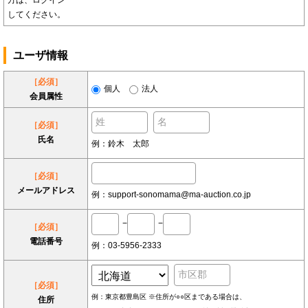
方は、ログイン
してください。
ユーザ情報
［必須］
個人
法人
会員属性
［必須］
氏名
例：鈴木 太郎
［必須］
メールアドレス
例：support-sonomama@ma-auction.co.jp
−
−
［必須］
電話番号
例：03-5956-2333
［必須］
例：東京都豊島区 ※住所が○○区まである場合は、
住所