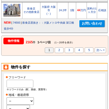
大阪府 大阪
飲食店
賃料の1
市
24.2坪
1階
44
万円
応相談
その他飲食店
ヶ月分
( - )
NEW
[
74593
]
飲食店居抜き：：大阪メトロ中央線 深江橋
徒歩4分
物件情報
2165
件
1ページ目
（1～20件を表示）
1
2
3
4
5
次へ >
物件を探す
フリーワード
※１ワードのみ（駅、路線、業態等）
地域・都道府県