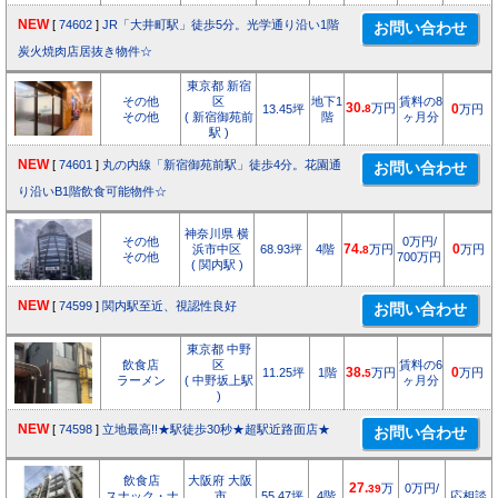
NEW
[
74602
]
JR「大井町駅」徒歩5分。光学通り沿い1階
炭火焼肉店居抜き物件☆
東京都 新宿
その他
区
地下1
賃料の8
30.
万円
13.45坪
8
0
万円
その他
( 新宿御苑前
階
ヶ月分
駅 )
NEW
[
74601
]
丸の内線「新宿御苑前駅」徒歩4分。花園通
り沿いB1階飲食可能物件☆
神奈川県 横
その他
0万円/
浜市中区
68.93坪
4階
74.
万円
0
万円
8
その他
700万円
( 関内駅 )
NEW
[
74599
]
関内駅至近、視認性良好
東京都 中野
飲食店
区
賃料の6
11.25坪
1階
38.
万円
0
万円
5
ラーメン
( 中野坂上駅
ヶ月分
)
NEW
[
74598
]
立地最高!!★駅徒歩30秒★超駅近路面店★
飲食店
大阪府 大阪
27.
万
0万円/
39
スナック・ナ
市
55.47坪
4階
応相談