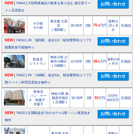
NEW
[
74644
]
大型商業施設の集客を取り込む 独立型ラー
メン店居抜き
東京都 大田
賃料の
その他
70.
万円
区
28.05坪
2階
4
10ヶ月
応相談
その他
( 蒲田駅 )
分
NEW
[
74634
]
JR「蒲田駅」徒歩1分！駅前繁華街エリア2
階重飲食可能物件☆
神奈川県 川
飲食店
賃料の8
崎市川崎区
10.92坪
2階
38.
万円
応相談
5
レストラン
ヶ月分
( 川崎駅 )
NEW
[
74632
]
JR「川崎駅」徒歩5分。駅前繁華街エリア2
階スペイン料理店居抜き物件☆
飲食店
神奈川県 相
パン・ケー
0万円/
模原市南区
50.35坪
1階
55
万円
応相談
キ・和菓子・
400万円
( 古淵駅 )
洋菓子
NEW
[
74610
]
古淵駅徒歩7分のホテル1階！パン屋居抜き
物件
東京都 大田
賃料の