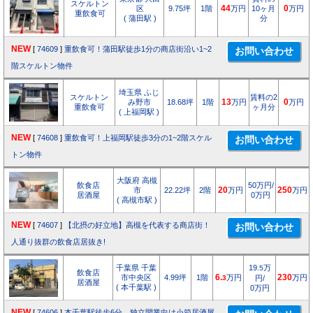
スケルトン
区
9.75坪
1階
44
万円
10ヶ月
0
万円
重飲食可
( 蒲田駅 )
分
NEW
[
74609
]
重飲食可！蒲田駅徒歩1分の商店街沿い1~2
階スケルトン物件
埼玉県 ふじ
スケルトン
賃料の2
み野市
18.68坪
1階
13
万円
0
万円
重飲食可
ヶ月分
( 上福岡駅 )
NEW
[
74608
]
重飲食可！上福岡駅徒歩3分の1~2階スケル
トン物件
大阪府 高槻
飲食店
50万円/
市
22.22坪
2階
20
万円
250
万円
居酒屋
0万円
( 高槻市駅 )
NEW
[
74607
]
【北摂の好立地】高槻を代表する商店街！
人通り抜群の飲食店居抜き!
千葉県 千葉
19.
万
5
飲食店
市中央区
4.99坪
1階
6.
万円
230
万円
3
円/
居酒屋
( 本千葉駅 )
0万円
NEW
[
74606
]
本千葉駅徒歩6分 独立開業向け小箱居酒屋