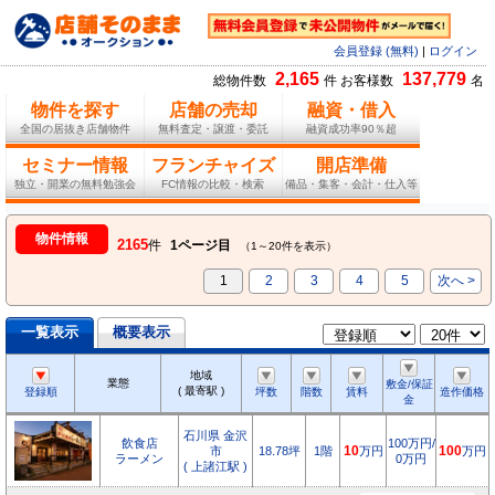
会員登録 (無料)
|
ログイン
2,165
137,779
総物件数
件 お客様数
名
物件を探す
店舗の売却
融資・借入
全国の居抜き店舗物件
無料査定・譲渡・委託
融資成功率90％超
セミナー情報
フランチャイズ
開店準備
独立・開業の無料勉強会
FC情報の比較・検索
備品・集客・会計・仕入等
物件情報
2165
件
1ページ目
（1～20件を表示）
1
2
3
4
5
次へ >
一覧表示
概要表示
地域
業態
敷金/保証
( 最寄駅 )
登録順
坪数
階数
賃料
造作価格
金
石川県 金沢
飲食店
100万円/
市
18.78坪
1階
10
万円
100
万円
ラーメン
0万円
( 上諸江駅 )