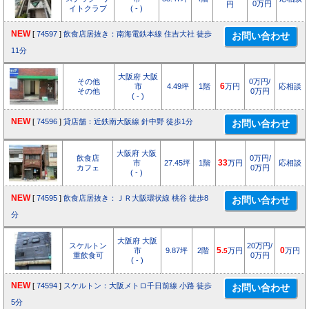
0万円
円
イトクラブ
( - )
NEW
[
74597
]
飲食店居抜き：南海電鉄本線 住吉大社 徒歩
11分
大阪府 大阪
その他
0万円/
市
4.49坪
1階
6
万円
応相談
その他
0万円
( - )
NEW
[
74596
]
貸店舗：近鉄南大阪線 針中野 徒歩1分
大阪府 大阪
飲食店
0万円/
市
27.45坪
1階
33
万円
応相談
カフェ
0万円
( - )
NEW
[
74595
]
飲食店居抜き：ＪＲ大阪環状線 桃谷 徒歩8
分
大阪府 大阪
スケルトン
20万円/
市
9.87坪
2階
5.
万円
0
万円
5
重飲食可
0万円
( - )
NEW
[
74594
]
スケルトン：大阪メトロ千日前線 小路 徒歩
5分