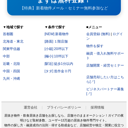
まずは無料登録！
【特典】新着物件メール・セミナー無料参加など
▼地域で探す
▼条件で探す
■メニュー
首都圏
[NEW] 新着物件
会員登録 (無料)
|
ログイ
ン
北海道・東北
[路面] １階店舗
物件を探す
関東甲信越
[小箱] 20坪以下
融資・借入れ無料サポー
中部
[極小] 10坪以下
ト
近畿・北陸
[駅近] 徒歩1分以内
店舗開業・経営セミナー
中国・四国
[タダ] 造作金０円
店舗売却したい方はこち
九州・沖縄
ら[↗]
ビジネスパートナー募集
[↗]
運営会社
プライバシーポリシー
採用情報
居抜き物件・飲食居抜き店舗をお探しなら、店舗そのままオークション！ガイアの夜
明けなど取材多数、ユーザー13万超の居抜き物件専門サイト。
物件の探し方・融資成功の法則・得する助成金など、店舗経営や独立・開業に役立つ