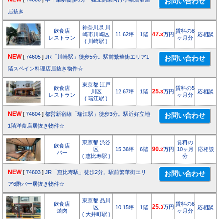
居抜き
神奈川県 川
飲食店
賃料の8
崎市川崎区
11.62坪
1階
47.
万円
応相談
3
レストラン
ヶ月分
( 川崎駅 )
NEW
[
74605
]
JR「川崎駅」徒歩5分。駅前繁華街エリア1
階スペイン料理店居抜き物件☆
東京都 江戸
飲食店
賃料の5
川区
12.67坪
1階
25.
万円
応相談
3
レストラン
ヶ月分
( 瑞江駅 )
NEW
[
74604
]
都営新宿線「瑞江駅」徒歩3分。駅近好立地
1階洋食店居抜き物件☆
東京都 渋谷
賃料の
飲食店
区
15.36坪
6階
90.
万円
10ヶ月
応相談
2
バー
( 恵比寿駅 )
分
NEW
[
74603
]
JR「恵比寿駅」徒歩2分。駅前繁華街エリ
ア6階バー居抜き物件☆
東京都 品川
飲食店
賃料の6
25.
万円
区
10.15坪
1階
3
応相談
焼肉
ヶ月分
( 大井町駅 )