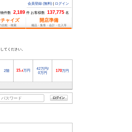
会員登録 (無料)
|
ログイン
2,189
137,775
総物件数
件 お客様数
名
ンチャイズ
開店準備
報の比較・検索
備品・集客・会計・仕入等
押してください。
42万円/
15.
万円
2階
170
万円
4
0万円