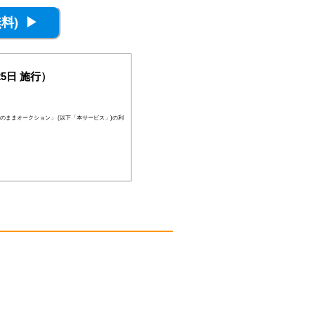
5日 施行）
のままオークション」 (以下「本サービス」)の利
員登録が否認されることがあります。
、当社の判断により随時に本サービスを中止、も
後見人その他の法定代理人の同意等を得ている場