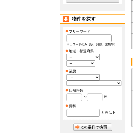
物件を探す
フリーワード
※１ワードのみ（駅、路線、業態等）
地域・都道府県
業態
店舗坪数
〜
坪
賃料
万円以下