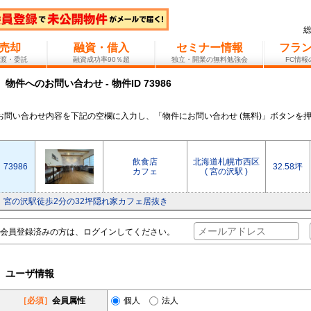
売却
融資・借入
セミナー情報
フラ
渡・委託
融資成功率90％超
独立・開業の無料勉強会
FC情
物件へのお問い合わせ - 物件ID 73986
お問い合わせ内容を下記の空欄に入力し、「物件にお問い合わせ (無料)」ボタンを
飲食店
北海道札幌市西区
73986
32.58坪
カフェ
( 宮の沢駅 )
宮の沢駅徒歩2分の32坪隠れ家カフェ居抜き
会員登録済みの方は、ログインしてください。
ユーザ情報
［必須］
会員属性
個人
法人