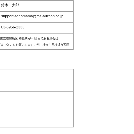
：鈴木 太郎
upport-sonomama@ma-auction.co.jp
03-5956-2333
東京都豊島区 ※住所が○○区まである場合は、
区まで入力をお願いします。例：神奈川県横浜市西区