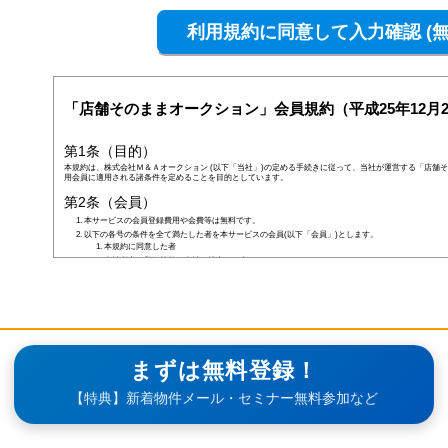
「店舗そのままオークション」会員規約（平成25年12月2
第1条（目的）
本規約は、株式会社Ｍ＆Ａオークション (以下「当社」)の定める手続きに従って、当社が運営する「店舗そ
用会員に適用される諸条件を定めることを目的としています。
第2条（会員）
本サービスの会員登録費用や会費等は無料です。
以下の各号の条件を全て満たした者を本サービスの会員(以下「会員」)とします。
本規約に同意した者
当社所定の登録情報を当社へ提出した者
当社が前号の登録情報を受領し、IDおよびパスワードを発行した者
前項にかかわらず、以下の各号のいずれかに当てはまる者は会員となる資格を持たないものとし、会
なお、既に会員として登録されている者が以下の条件に当てはまっている場合、当社は何ら通告なく
しくはその者の会員としての資格を取り消すことができるものとします。
未成年者、成年被後見人、被保佐人若しくは被補助人のいずれかの者(ただし、会員登録の際に
合を除きます)
日本国外に在住の者
当社へ虚偽の事項を報告した者
まずは無料登録！
破産状態もしくはそれと同等の状態にあり、信用状態が著しく悪化している者
差押え、仮差押え、仮処分、租税滞納処分等を受けている者
【特典】新着物件メール・セミナー無料参加など
二重に会員登録している者
当社、本サービス、又は他の会員の信用もしくは権利を侵害する恐れがあると当社が判断した者
暴力団員(準構成員個人を含みます)、その他の反社会的団体の構成員等
公序良俗に反する行為をした者