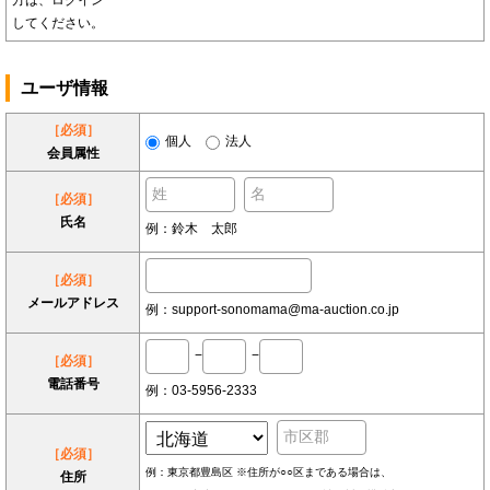
方は、ログイン
してください。
ユーザ情報
［必須］
個人
法人
会員属性
［必須］
氏名
例：鈴木 太郎
［必須］
メールアドレス
例：support-sonomama@ma-auction.co.jp
−
−
［必須］
電話番号
例：03-5956-2333
［必須］
例：東京都豊島区 ※住所が○○区まである場合は、
住所