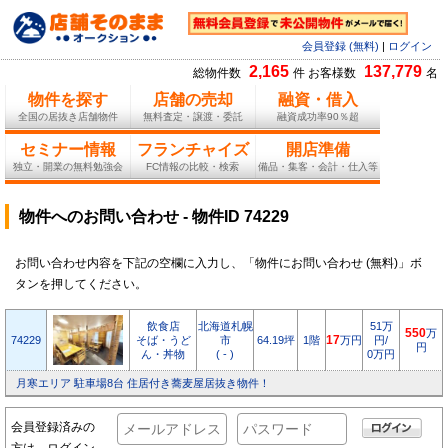
会員登録 (無料)
|
ログイン
2,165
137,779
総物件数
件 お客様数
名
物件を探す
店舗の売却
融資・借入
全国の居抜き店舗物件
無料査定・譲渡・委託
融資成功率90％超
セミナー情報
フランチャイズ
開店準備
独立・開業の無料勉強会
FC情報の比較・検索
備品・集客・会計・仕入等
物件へのお問い合わせ - 物件ID 74229
お問い合わせ内容を下記の空欄に入力し、「物件にお問い合わせ (無料)」ボ
タンを押してください。
飲食店
北海道札幌
51万
550
万
74229
そば・うど
市
64.19坪
1階
17
万円
円/
円
ん・丼物
( - )
0万円
月寒エリア 駐車場8台 住居付き蕎麦屋居抜き物件！
会員登録済みの