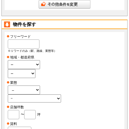
会員は、当社へ報告した自らに関する情報に変更が生じた場合、当社が指定する方法で最新
の情報を当社へ報告するものとします。なお、本項の報告をしなかったことにより、会員が
損害を被った場合でも当社は責任を負わないものとします。
会員は、当社へ報告した自らに関する情報の変更を希望する場合、また、退会を希望する場
合、当社所定の手続きに従っておこなうものとします。
物件を探す
第3条（ID・パスワード）
会員は、会員登録時に当社もしくは当社の指定する本サービスに関するシステム導入会社
（以下「導入店」）から付与されたIDおよびパスワード(以下「ID」)をいかなる第三者にも
開示し、もしくは利用させてはならないものとします。
フリーワード
会員は、IDを善良なる管理者の注意義務をもって管理するものとし、紛失、喪失、盗難、誤
使用、不正使用等により会員に損害が生じた場合においても、当社は一切の責任を負いませ
ん。
会員は、紛失、喪失、盗難、誤使用、不正使用等が発生した場合、もしくは第三者に知られ
※１ワードのみ（駅、路線、業態等）
た場合、またそのおそれがある場合、速やかに当社もしくは導入店にその旨を報告し、指示
に従うものとします。
地域・都道府県
第4条（個人情報）
当社もしくは導入店は、会員から得た個人情報(以下「個人情報」)を本サービス運営、店舗
経営、FCライセンス紹介、内装・設備・仕入・販促など店舗運営関連サービス紹介及びそ
の他店舗・事務所等の出退店に関する情報提供の目的で使用し、それ以外の目的で使用しま
せん。
当社もしくは導入店は、個人情報を当社、当社の関連会社、当社提携先（将来的に提携する
業態
者も含みます）、導入店、導入店の関連会社、本サービスの会員・業務委託先・フランチャ
イズ本部・家主等の利害関係者を除き、第三者に対して提供しないものとします。ただし、
裁判所・警察等の要請がある場合を除きます。
会員が自らの個人情報の変更もしくは削除を希望する場合、当社および導入店へそれぞれ連
絡するものとし、当社もしくは導入店は本人確認等の所定の手続きを経て、個人情報を変更
もしくは削除するものとします。
会員が個人情報の提供を拒んだ場合、本サービスを利用できないことがあります。
店舗坪数
会員は、本サービスを通じて個人情報を取得した場合、自己の責任で個人情報保護に関する
法律を遵守するものとします。
〜
坪
第5条（秘密保持）
会員が本サービスを利用するうえで当社もしくは導入店へ開示した情報および提出した資料
賃料
は、原則として本サービスの利用者に公開されるものとし、当社もしくは導入店は当該情報
について秘密保持義務を負わないものとします。