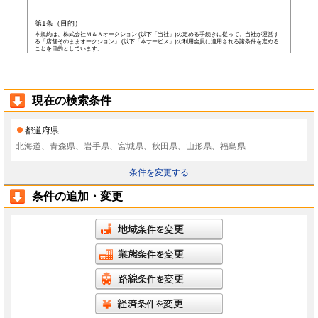
第1条（目的）
本規約は、株式会社Ｍ＆Ａオークション (以下「当社」)の定める手続きに従って、当社が運営す
る「店舗そのままオークション」 (以下「本サービス」)の利用会員に適用される諸条件を定める
ことを目的としています。
第2条（会員）
本サービスの会員登録費用や会費等は無料です。
以下の各号の条件を全て満たした者を本サービスの会員(以下「会員」)とします。
本規約に同意した者
現在の検索条件
当社所定の登録情報を当社へ提出した者
当社が前号の登録情報を受領し、IDおよびパスワードを発行した者
前項にかかわらず、以下の各号のいずれかに当てはまる者は会員となる資格を持たないもの
都道府県
とし、会員登録が否認されることがあります。
なお、既に会員として登録されている者が以下の条件に当てはまっている場合、当社は何ら
北海道、青森県、岩手県、宮城県、秋田県、山形県、福島県
通告なく、当社の判断により随時に本サービスを中止、もしくはその者の会員としての資格
を取り消すことができるものとします。
未成年者、成年被後見人、被保佐人若しくは被補助人のいずれかの者(ただし、会員登
条件を変更する
録の際に後見人その他の法定代理人の同意等を得ている場合を除きます)
日本国外に在住の者
当社へ虚偽の事項を報告した者
条件の追加・変更
破産状態もしくはそれと同等の状態にあり、信用状態が著しく悪化している者
差押え、仮差押え、仮処分、租税滞納処分等を受けている者
二重に会員登録している者
当社、本サービス、又は他の会員の信用もしくは権利を侵害する恐れがあると当社が
判断した者
暴力団員(準構成員個人を含みます)、その他の反社会的団体の構成員等
公序良俗に反する行為をした者
犯罪歴がある者
過去に当社より会員登録を取り消されたことがある者
本規約に違反した者
前項の措置により会員が損害を被った場合でも、当社はその責任を負わないものとします。
会員は当社が書面で承認する場合を除き、会員としての地位をいかなる第三者にも譲渡でき
ないものとします。