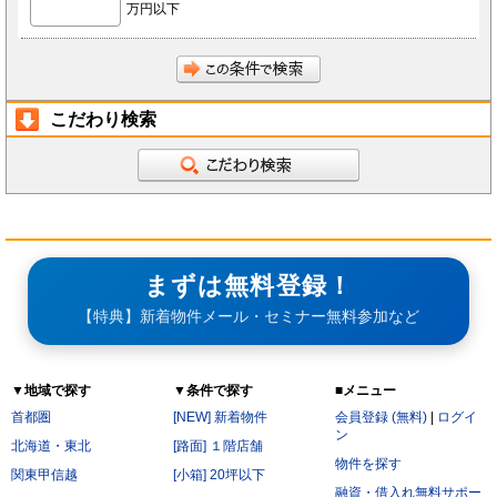
万円以下
前項にかかわらず、会員が秘密である旨を付して当社もしくは導入店へ開示し、当社もしく
は導入店がそれに同意した情報について、当社もしくは導入店は本サービスの運営に最低限
必要な会社、当社もしくは導入店の役員、従業員、関連会社、本サービスの再委託先、監査
法人、税理士、弁護士を除く第三者に対して開示漏洩しないものとします。
会員は、当社もしくは導入店から秘密である旨を付して会員へ開示した情報を、会員の役
員、従業員、監査法人、税理士、弁護士を除く第三者へ開示漏洩しないことに同意します。
本条第2項および第3項にかかわらず、秘密保持義務の対象からは以下の情報を除くことに会
員は同意します。
開示された時点で既に公知の情報
こだわり検索
開示された時点で被開示者が既に知っていた情報
開示について事前に開示者の承諾を得ている情報
開示された後、被開示者の責めによらず公知となった情報
被開示者が第三者より正当に得た情報
開示された情報と無関係に、被開示者が自ら開発、創作した情報
第6条（サービス提供の停止）
次の各号のいずれかに該当する場合には、当社が本サービスの提供を停止することがあります。
なお、本項に該当したことにより会員に損害が生じた場合であっても、当社はその責任を負わな
いものとします。
サービス提供用のシステムの保守または工事の都合上やむを得ない場合
まずは無料登録！
火災・停電などによりサービスの提供ができないと当社が判断した場合
地震、噴火、洪水、津波などの天災、若しくは戦争、変乱、暴動、騒乱、労働争議等により
【特典】新着物件メール・セミナー無料参加など
サービスの提供ができないと当社が判断した場合
電気通信事業者、電力会社等の公共のインフラ提供者の責により、電気通信サービスが停止
した場合
当社が利用する電気通信設備に障害が発生した場合
▼地域で探す
▼条件で探す
■メニュー
第7条（禁止行為）
会員は以下の各号に該当する行為をおこなってはならないものとします。
首都圏
[NEW] 新着物件
会員登録 (無料)
|
ログイ
他の会員に成りすまし、本サービスを利用する行為
ン
二重に会員登録する行為
北海道・東北
[路面] １階店舗
当社および他の会員に不利益を与える行為
物件を探す
本規約および法令に違反する行為
関東甲信越
[小箱] 20坪以下
公序良俗に反する行為。
融資・借入れ無料サポー