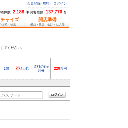
会員登録 (無料)
|
ログイン
2,188
137,770
総物件数
件 お客様数
名
ンチャイズ
開店準備
報の比較・検索
備品・集客・会計・仕入等
押してください。
賃料の8ヶ
23.
万円
1階
220
万円
1
月分