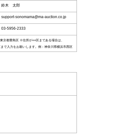
：鈴木 太郎
upport-sonomama@ma-auction.co.jp
03-5956-2333
東京都豊島区 ※住所が○○区まである場合は、
区まで入力をお願いします。例：神奈川県横浜市西区