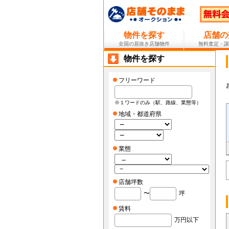
物件を探す
店舗の
全国の居抜き店舗物件
無料査定・譲
物件を探す
フリーワード
※１ワードのみ（駅、路線、業態等）
地域・都道府県
業態
店舗坪数
〜
坪
賃料
万円以下