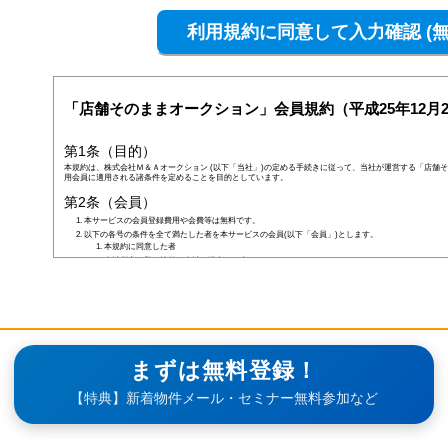
「店舗そのままオークション」会員規約（平成25年12月2
第1条（目的）
本規約は、株式会社Ｍ＆Ａオークション (以下「当社」)の定める手続きに従って、当社が運営する「店舗そ
用会員に適用される諸条件を定めることを目的としています。
第2条（会員）
本サービスの会員登録費用や会費等は無料です。
以下の各号の条件を全て満たした者を本サービスの会員(以下「会員」)とします。
本規約に同意した者
当社所定の登録情報を当社へ提出した者
当社が前号の登録情報を受領し、IDおよびパスワードを発行した者
前項にかかわらず、以下の各号のいずれかに当てはまる者は会員となる資格を持たないものとし、会
なお、既に会員として登録されている者が以下の条件に当てはまっている場合、当社は何ら通告なく
しくはその者の会員としての資格を取り消すことができるものとします。
未成年者、成年被後見人、被保佐人若しくは被補助人のいずれかの者(ただし、会員登録の際に
合を除きます)
日本国外に在住の者
当社へ虚偽の事項を報告した者
まずは無料登録！
破産状態もしくはそれと同等の状態にあり、信用状態が著しく悪化している者
差押え、仮差押え、仮処分、租税滞納処分等を受けている者
【特典】新着物件メール・セミナー無料参加など
二重に会員登録している者
当社、本サービス、又は他の会員の信用もしくは権利を侵害する恐れがあると当社が判断した者
暴力団員(準構成員個人を含みます)、その他の反社会的団体の構成員等
公序良俗に反する行為をした者