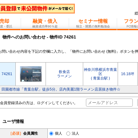
売却
融資・借入
セミナー情報
フラ
渡・委託
融資成功率90％超
独立・開業の無料勉強会
FC情
物件へのお問い合わせ - 物件ID 74261
お問い合わせ内容を下記の空欄に入力し、「物件にお問い合わせ (無料)」ボタンを
神奈川県横浜市青葉
飲食店
74261
区
16.18坪
ラーメン
( 青葉台駅 )
田園都市線「青葉台駅」徒歩5分。店内美麗1階ラーメン店居抜き物件☆
会員登録済みの方は、ログインしてください。
ユーザ情報
［必須］
会員属性
個人
法人