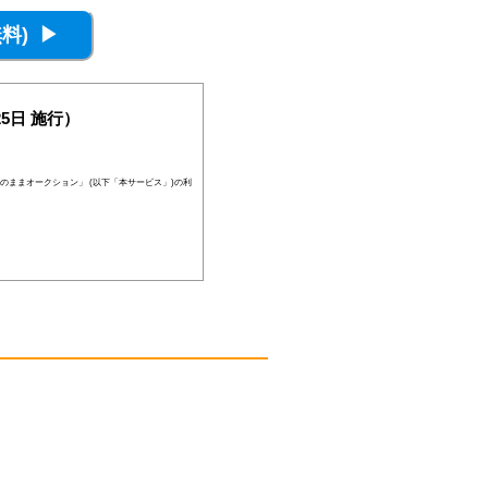
5日 施行）
のままオークション」 (以下「本サービス」)の利
員登録が否認されることがあります。
、当社の判断により随時に本サービスを中止、も
後見人その他の法定代理人の同意等を得ている場