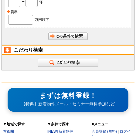
〜
坪
会員は、当社へ報告した自らに関する情報に変更が生じた場合、当社が指定する方法で最新
の情報を当社へ報告するものとします。なお、本項の報告をしなかったことにより、会員が
損害を被った場合でも当社は責任を負わないものとします。
賃料
会員は、当社へ報告した自らに関する情報の変更を希望する場合、また、退会を希望する場
合、当社所定の手続きに従っておこなうものとします。
万円以下
第3条（ID・パスワード）
会員は、会員登録時に当社もしくは当社の指定する本サービスに関するシステム導入会社
（以下「導入店」）から付与されたIDおよびパスワード(以下「ID」)をいかなる第三者にも
開示し、もしくは利用させてはならないものとします。
会員は、IDを善良なる管理者の注意義務をもって管理するものとし、紛失、喪失、盗難、誤
使用、不正使用等により会員に損害が生じた場合においても、当社は一切の責任を負いませ
ん。
こだわり検索
会員は、紛失、喪失、盗難、誤使用、不正使用等が発生した場合、もしくは第三者に知られ
た場合、またそのおそれがある場合、速やかに当社もしくは導入店にその旨を報告し、指示
に従うものとします。
第4条（個人情報）
当社もしくは導入店は、会員から得た個人情報(以下「個人情報」)を本サービス運営、店舗
経営、FCライセンス紹介、内装・設備・仕入・販促など店舗運営関連サービス紹介及びそ
の他店舗・事務所等の出退店に関する情報提供の目的で使用し、それ以外の目的で使用しま
せん。
当社もしくは導入店は、個人情報を当社、当社の関連会社、当社提携先（将来的に提携する
者も含みます）、導入店、導入店の関連会社、本サービスの会員・業務委託先・フランチャ
イズ本部・家主等の利害関係者を除き、第三者に対して提供しないものとします。ただし、
まずは無料登録！
裁判所・警察等の要請がある場合を除きます。
会員が自らの個人情報の変更もしくは削除を希望する場合、当社および導入店へそれぞれ連
絡するものとし、当社もしくは導入店は本人確認等の所定の手続きを経て、個人情報を変更
【特典】新着物件メール・セミナー無料参加など
もしくは削除するものとします。
会員が個人情報の提供を拒んだ場合、本サービスを利用できないことがあります。
会員は、本サービスを通じて個人情報を取得した場合、自己の責任で個人情報保護に関する
法律を遵守するものとします。
▼地域で探す
▼条件で探す
■メニュー
第5条（秘密保持）
会員が本サービスを利用するうえで当社もしくは導入店へ開示した情報および提出した資料
首都圏
[NEW] 新着物件
会員登録 (無料)
|
ログイ
は、原則として本サービスの利用者に公開されるものとし、当社もしくは導入店は当該情報
について秘密保持義務を負わないものとします。