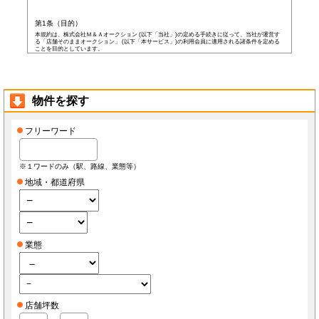
第1条（目的）
本規約は、株式会社Ｍ＆Ａオークション (以下「当社」)の定める手続きに従って、当社が運営す
る「店舗そのままオークション」 (以下「本サービス」)の利用会員に適用される諸条件を定める
ことを目的としています。
第2条（会員）
本サービスの会員登録費用や会費等は無料です。
以下の各号の条件を全て満たした者を本サービスの会員(以下「会員」)とします。
本規約に同意した者
物件を探す
当社所定の登録情報を当社へ提出した者
当社が前号の登録情報を受領し、IDおよびパスワードを発行した者
前項にかかわらず、以下の各号のいずれかに当てはまる者は会員となる資格を持たないもの
フリーワード
とし、会員登録が否認されることがあります。
なお、既に会員として登録されている者が以下の条件に当てはまっている場合、当社は何ら
通告なく、当社の判断により随時に本サービスを中止、もしくはその者の会員としての資格
を取り消すことができるものとします。
※１ワードのみ（駅、路線、業態等）
未成年者、成年被後見人、被保佐人若しくは被補助人のいずれかの者(ただし、会員登
録の際に後見人その他の法定代理人の同意等を得ている場合を除きます)
地域・都道府県
日本国外に在住の者
当社へ虚偽の事項を報告した者
破産状態もしくはそれと同等の状態にあり、信用状態が著しく悪化している者
差押え、仮差押え、仮処分、租税滞納処分等を受けている者
二重に会員登録している者
当社、本サービス、又は他の会員の信用もしくは権利を侵害する恐れがあると当社が
判断した者
業態
暴力団員(準構成員個人を含みます)、その他の反社会的団体の構成員等
公序良俗に反する行為をした者
犯罪歴がある者
過去に当社より会員登録を取り消されたことがある者
本規約に違反した者
前項の措置により会員が損害を被った場合でも、当社はその責任を負わないものとします。
店舗坪数
会員は当社が書面で承認する場合を除き、会員としての地位をいかなる第三者にも譲渡でき
ないものとします。