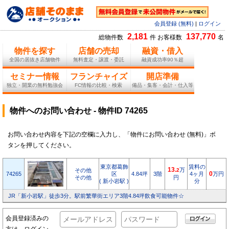
会員登録 (無料)
|
ログイン
2,181
137,770
総物件数
件 お客様数
名
物件を探す
店舗の売却
融資・借入
全国の居抜き店舗物件
無料査定・譲渡・委託
融資成功率90％超
セミナー情報
フランチャイズ
開店準備
独立・開業の無料勉強会
FC情報の比較・検索
備品・集客・会計・仕入等
物件へのお問い合わせ - 物件ID 74265
お問い合わせ内容を下記の空欄に入力し、「物件にお問い合わせ (無料)」ボ
タンを押してください。
東京都葛飾
賃料の
13.
万
その他
2
74265
区
4.84坪
3階
4ヶ月
0
万円
その他
円
( 新小岩駅 )
分
JR「新小岩駅」徒歩3分。駅前繁華街エリア3階4.84坪飲食可能物件☆
会員登録済みの