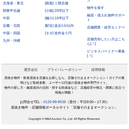
ン
北海道・東北
[路面] １階店舗
前項にかかわらず、会員が秘密である旨を付して当社もしくは導入店へ開示し、当社もしく
は導入店がそれに同意した情報について、当社もしくは導入店は本サービスの運営に最低限
物件を探す
必要な会社、当社もしくは導入店の役員、従業員、関連会社、本サービスの再委託先、監査
関東甲信越
[小箱] 20坪以下
法人、税理士、弁護士を除く第三者に対して開示漏洩しないものとします。
融資・借入れ無料サポー
会員は、当社もしくは導入店から秘密である旨を付して会員へ開示した情報を、会員の役
中部
[極小] 10坪以下
員、従業員、監査法人、税理士、弁護士を除く第三者へ開示漏洩しないことに同意します。
ト
本条第2項および第3項にかかわらず、秘密保持義務の対象からは以下の情報を除くことに会
近畿・北陸
[駅近] 徒歩1分以内
員は同意します。
店舗開業・経営セミナー
開示された時点で既に公知の情報
中国・四国
[タダ] 造作金０円
開示された時点で被開示者が既に知っていた情報
開示について事前に開示者の承諾を得ている情報
店舗売却したい方はこち
九州・沖縄
開示された後、被開示者の責めによらず公知となった情報
ら[↗]
被開示者が第三者より正当に得た情報
開示された情報と無関係に、被開示者が自ら開発、創作した情報
ビジネスパートナー募集
[↗]
第6条（サービス提供の停止）
次の各号のいずれかに該当する場合には、当社が本サービスの提供を停止することがあります。
なお、本項に該当したことにより会員に損害が生じた場合であっても、当社はその責任を負わな
いものとします。
運営会社
プライバシーポリシー
採用情報
サービス提供用のシステムの保守または工事の都合上やむを得ない場合
火災・停電などによりサービスの提供ができないと当社が判断した場合
居抜き物件・飲食居抜き店舗をお探しなら、店舗そのままオークション！ガイアの夜
地震、噴火、洪水、津波などの天災、若しくは戦争、変乱、暴動、騒乱、労働争議等により
明けなど取材多数、ユーザー13万超の居抜き物件専門サイト。
サービスの提供ができないと当社が判断した場合
電気通信事業者、電力会社等の公共のインフラ提供者の責により、電気通信サービスが停止
物件の探し方・融資成功の法則・得する助成金など、店舗経営や独立・開業に役立つ
した場合
情報が満載！
当社が利用する電気通信設備に障害が発生した場合
第7条（禁止行為）
お問合せTEL：
0120-99-8538
（受付：平日9:00～17:30）
会員は以下の各号に該当する行為をおこなってはならないものとします。
居抜き物件・店舗情報ポータルサイト「店舗そのままオークション」
他の会員に成りすまし、本サービスを利用する行為
二重に会員登録する行為
当社および他の会員に不利益を与える行為
Copyright © M&A Auction Co.,Ltd. All Rights Reserved.
本規約および法令に違反する行為
公序良俗に反する行為。