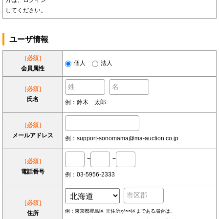
方は、ログイン
してください。
ユーザ情報
［必須］
個人
法人
会員属性
［必須］
氏名
例：鈴木 太郎
［必須］
メールアドレス
例：support-sonomama@ma-auction.co.jp
−
−
［必須］
電話番号
例：03-5956-2333
［必須］
例：東京都豊島区 ※住所が○○区まである場合は、
住所