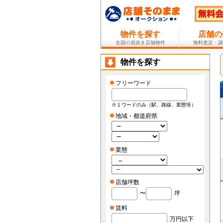
物件を探す
店舗の
全国の居抜き店舗物件
無料査定・譲
物件を探す
フリーワード
※１ワードのみ（駅、路線、業態等）
地域・都道府県
業態
店舗坪数
〜
坪
賃料
万円以下