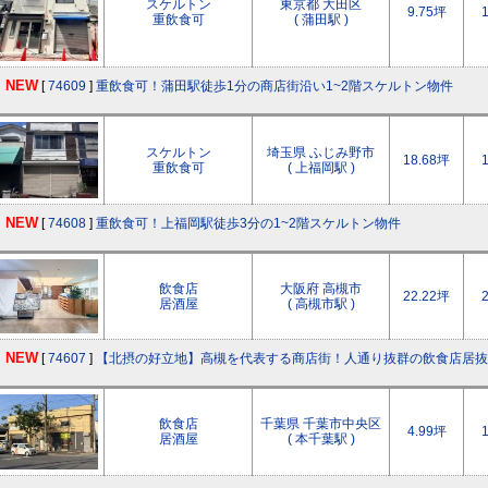
スケルトン
東京都 大田区
9.75坪
重飲食可
( 蒲田駅 )
NEW
[
74609
]
重飲食可！蒲田駅徒歩1分の商店街沿い1~2階スケルトン物件
スケルトン
埼玉県 ふじみ野市
18.68坪
重飲食可
( 上福岡駅 )
NEW
[
74608
]
重飲食可！上福岡駅徒歩3分の1~2階スケルトン物件
飲食店
大阪府 高槻市
22.22坪
居酒屋
( 高槻市駅 )
NEW
[
74607
]
【北摂の好立地】高槻を代表する商店街！人通り抜群の飲食店居抜
飲食店
千葉県 千葉市中央区
4.99坪
居酒屋
( 本千葉駅 )