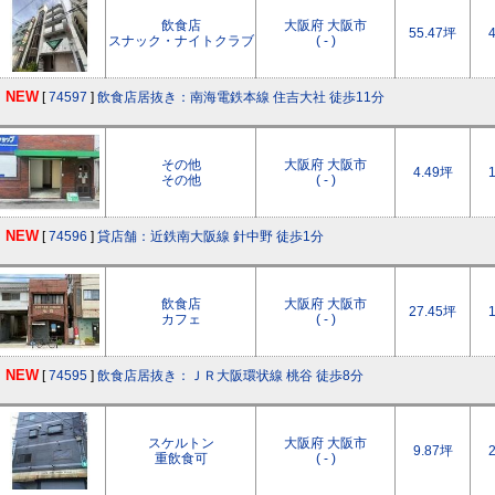
飲食店
大阪府 大阪市
55.47坪
スナック・ナイトクラブ
( - )
NEW
[
74597
]
飲食店居抜き：南海電鉄本線 住吉大社 徒歩11分
その他
大阪府 大阪市
4.49坪
その他
( - )
NEW
[
74596
]
貸店舗：近鉄南大阪線 針中野 徒歩1分
飲食店
大阪府 大阪市
27.45坪
カフェ
( - )
NEW
[
74595
]
飲食店居抜き：ＪＲ大阪環状線 桃谷 徒歩8分
スケルトン
大阪府 大阪市
9.87坪
重飲食可
( - )