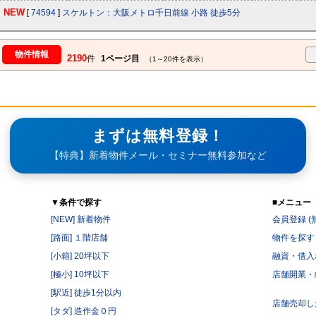
NEW
[
74594
]
スケルトン：大阪メトロ千日前線 小路 徒歩5分
物件情報
2190
件
1ページ目
（1～20件を表示）
まずは無料登録！
【特典】新着物件メール・セミナー無料参加など
▼条件で探す
■メニュー
[NEW] 新着物件
会員登録 (
[路面] １階店舗
物件を探す
[小箱] 20坪以下
融資・借入
[極小] 10坪以下
店舗開業・
[駅近] 徒歩1分以内
店舗売却し
[タダ] 造作金０円