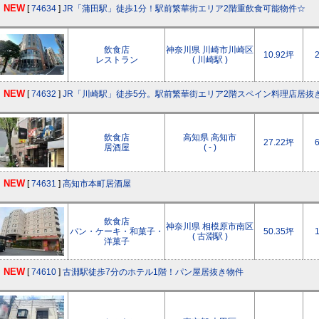
NEW
[
74634
]
JR「蒲田駅」徒歩1分！駅前繁華街エリア2階重飲食可能物件☆
飲食店
神奈川県 川崎市川崎区
10.92坪
レストラン
( 川崎駅 )
NEW
[
74632
]
JR「川崎駅」徒歩5分。駅前繁華街エリア2階スペイン料理店居抜
飲食店
高知県 高知市
27.22坪
居酒屋
( - )
NEW
[
74631
]
高知市本町居酒屋
飲食店
神奈川県 相模原市南区
パン・ケーキ・和菓子・
50.35坪
( 古淵駅 )
洋菓子
NEW
[
74610
]
古淵駅徒歩7分のホテル1階！パン屋居抜き物件