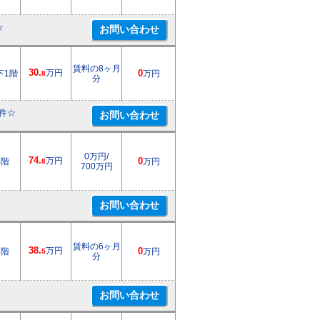
☆
賃料の8ヶ月
30.
万円
下1階
0
万円
8
分
件☆
0万円/
74.
万円
4階
0
万円
8
700万円
賃料の6ヶ月
38.
万円
1階
0
万円
5
分