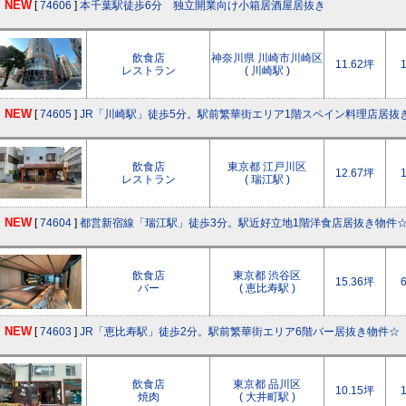
NEW
[
74606
]
本千葉駅徒歩6分 独立開業向け小箱居酒屋居抜き
飲食店
神奈川県 川崎市川崎区
11.62坪
レストラン
( 川崎駅 )
NEW
[
74605
]
JR「川崎駅」徒歩5分。駅前繁華街エリア1階スペイン料理店居抜
飲食店
東京都 江戸川区
12.67坪
レストラン
( 瑞江駅 )
NEW
[
74604
]
都営新宿線「瑞江駅」徒歩3分。駅近好立地1階洋食店居抜き物件
飲食店
東京都 渋谷区
15.36坪
バー
( 恵比寿駅 )
NEW
[
74603
]
JR「恵比寿駅」徒歩2分。駅前繁華街エリア6階バー居抜き物件☆
飲食店
東京都 品川区
10.15坪
焼肉
( 大井町駅 )