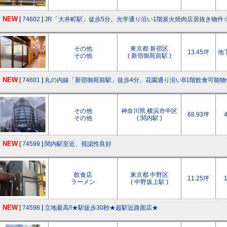
NEW
[
74602
]
JR「大井町駅」徒歩5分。光学通り沿い1階炭火焼肉店居抜き物件
その他
東京都 新宿区
13.45坪
地
その他
( 新宿御苑前駅 )
NEW
[
74601
]
丸の内線「新宿御苑前駅」徒歩4分。花園通り沿いB1階飲食可能物
その他
神奈川県 横浜市中区
68.93坪
その他
( 関内駅 )
NEW
[
74599
]
関内駅至近、視認性良好
飲食店
東京都 中野区
11.25坪
ラーメン
( 中野坂上駅 )
NEW
[
74598
]
立地最高!!★駅徒歩30秒★超駅近路面店★