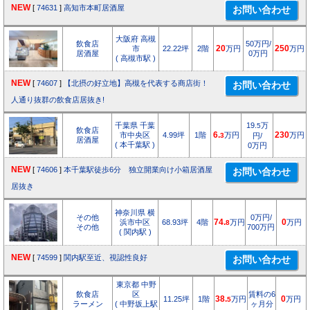
NEW
[
74631
]
高知市本町居酒屋
大阪府 高槻
飲食店
50万円/
市
22.22坪
2階
20
万円
250
万円
居酒屋
0万円
( 高槻市駅 )
NEW
[
74607
]
【北摂の好立地】高槻を代表する商店街！
人通り抜群の飲食店居抜き!
千葉県 千葉
19.
万
5
飲食店
市中央区
4.99坪
1階
6.
万円
230
万円
3
円/
居酒屋
( 本千葉駅 )
0万円
NEW
[
74606
]
本千葉駅徒歩6分 独立開業向け小箱居酒屋
居抜き
神奈川県 横
その他
0万円/
浜市中区
68.93坪
4階
74.
万円
0
万円
8
その他
700万円
( 関内駅 )
NEW
[
74599
]
関内駅至近、視認性良好
東京都 中野
飲食店
区
賃料の6
11.25坪
1階
38.
万円
0
万円
5
ラーメン
( 中野坂上駅
ヶ月分