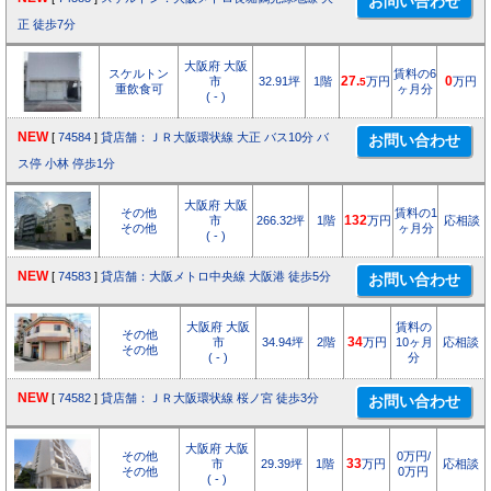
正 徒歩7分
大阪府 大阪
スケルトン
賃料の6
市
32.91坪
1階
27.
万円
0
万円
5
重飲食可
ヶ月分
( - )
NEW
[
74584
]
貸店舗：ＪＲ大阪環状線 大正 バス10分 バ
ス停 小林 停歩1分
大阪府 大阪
その他
賃料の1
市
266.32坪
1階
132
万円
応相談
その他
ヶ月分
( - )
NEW
[
74583
]
貸店舗：大阪メトロ中央線 大阪港 徒歩5分
大阪府 大阪
賃料の
その他
市
34.94坪
2階
34
万円
10ヶ月
応相談
その他
( - )
分
NEW
[
74582
]
貸店舗：ＪＲ大阪環状線 桜ノ宮 徒歩3分
大阪府 大阪
その他
0万円/
市
29.39坪
1階
33
万円
応相談
その他
0万円
( - )