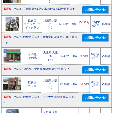
)
NEW
[
74598
]
立地最高!!★駅徒歩30秒★超駅近路面店★
飲食店
大阪府 大阪
27.
万
0万円/
39
スナック・ナ
市
55.47坪
4階
応相談
0万円
円
イトクラブ
( - )
NEW
[
74597
]
飲食店居抜き：南海電鉄本線 住吉大社 徒歩
11分
大阪府 大阪
その他
0万円/
市
4.49坪
1階
6
万円
応相談
その他
0万円
( - )
NEW
[
74596
]
貸店舗：近鉄南大阪線 針中野 徒歩1分
大阪府 大阪
飲食店
0万円/
市
27.45坪
1階
33
万円
応相談
カフェ
0万円
( - )
NEW
[
74595
]
飲食店居抜き：ＪＲ大阪環状線 桃谷 徒歩8
分
大阪府 大阪