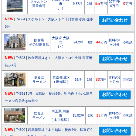
スケルトン
20万円/
市
9.87坪
2階
5.
万円
0
万円
5
重飲食可
0万円
( - )
NEW
[
74594
]
スケルトン：大阪メトロ千日前線 小路 徒歩
5分
大阪府 大阪
飲食店
賃料の1
市
24.2坪
1階
44
万円
応相談
その他飲食店
ヶ月分
( - )
NEW
[
74593
]
飲食店居抜き：：大阪メトロ中央線 深江橋
徒歩4分
飲食店
東京都 北区
賃料の6
16坪
1階
33
万円
応相談
ラーメン
( 田端駅 )
ヶ月分
NEW
[
74591
]
JR「田端駅」徒歩6分。明治通り沿い1階ラ
ーメン店居抜き物件☆
埼玉県 川越
飲食店
賃料の6
市
15.02坪
1階
33
万円
応相談
ラーメン
ヶ月分
( 本川越駅 )
NEW
[
74590
]
西武新宿線「本川越駅」徒歩4分。駅近好立