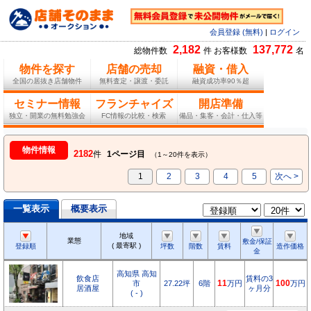
会員登録 (無料)
|
ログイン
2,182
137,772
総物件数
件 お客様数
名
物件を探す
店舗の売却
融資・借入
全国の居抜き店舗物件
無料査定・譲渡・委託
融資成功率90％超
セミナー情報
フランチャイズ
開店準備
独立・開業の無料勉強会
FC情報の比較・検索
備品・集客・会計・仕入等
物件情報
2182
件
1ページ目
（1～20件を表示）
1
2
3
4
5
次へ >
一覧表示
概要表示
地域
業態
敷金/保証
( 最寄駅 )
登録順
坪数
階数
賃料
造作価格
金
高知県 高知
飲食店
賃料の3
市
27.22坪
6階
11
万円
100
万円
居酒屋
ヶ月分
( - )