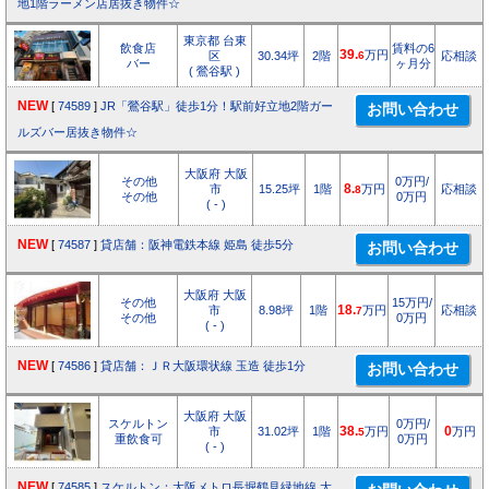
地1階ラーメン店居抜き物件☆
東京都 台東
飲食店
賃料の6
39.
万円
区
30.34坪
2階
6
応相談
バー
ヶ月分
( 鶯谷駅 )
NEW
[
74589
]
JR「鶯谷駅」徒歩1分！駅前好立地2階ガー
ルズバー居抜き物件☆
大阪府 大阪
その他
0万円/
市
15.25坪
1階
8.
万円
応相談
8
その他
0万円
( - )
NEW
[
74587
]
貸店舗：阪神電鉄本線 姫島 徒歩5分
大阪府 大阪
その他
15万円/
市
8.98坪
1階
18.
万円
応相談
7
その他
0万円
( - )
NEW
[
74586
]
貸店舗：ＪＲ大阪環状線 玉造 徒歩1分
大阪府 大阪
スケルトン
0万円/
市
31.02坪
1階
38.
万円
0
万円
5
重飲食可
0万円
( - )
NEW
[
74585
]
スケルトン：大阪メトロ長堀鶴見緑地線 大