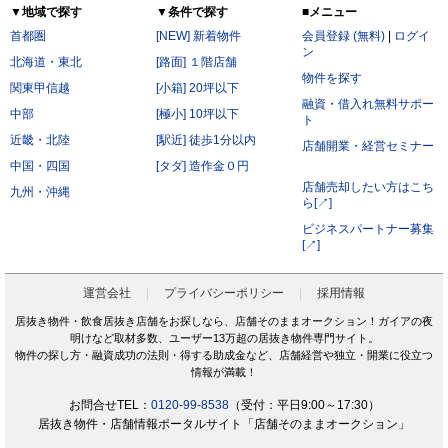
▼地域で探す
▼条件で探す
■メニュー
首都圏
[NEW] 新着物件
会員登録 (無料)
|
ログイ
ン
北海道・東北
[路面] １階店舗
物件を探す
関東甲信越
[小箱] 20坪以下
融資・借入れ無料サポー
中部
[極小] 10坪以下
ト
近畿・北陸
[駅近] 徒歩1分以内
店舗開業・経営セミナー
中国・四国
[タダ] 造作金０円
店舗売却したい方はこち
九州・沖縄
ら[↗]
ビジネスパートナー募集
[↗]
運営会社
プライバシーポリシー
採用情報
居抜き物件・飲食居抜き店舗をお探しなら、店舗そのままオークション！ガイアの夜
明けなど取材多数、ユーザー13万超の居抜き物件専門サイト。
物件の探し方・融資成功の法則・得する助成金など、店舗経営や独立・開業に役立つ
情報が満載！
お問合せTEL：
0120-99-8538
（受付：平日9:00～17:30）
居抜き物件・店舗情報ポータルサイト「店舗そのままオークション」