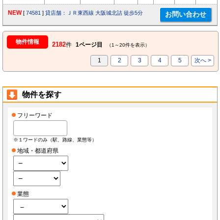
NEW
[
74581
]
貸店舗：ＪＲ東西線 大阪城北詰 徒歩5分
物件情報
2182
件
1ページ目
（1～20件を表示）
1
2
3
4
5
次へ >
物件を探す
フリーワード
※１ワードのみ（駅、路線、業態等）
地域・都道府県
業態