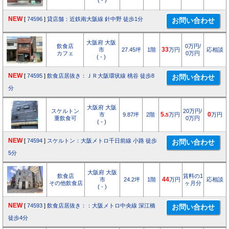
( - )
NEW
[
74596
]
貸店舗：近鉄南大阪線 針中野 徒歩1分
大阪府 大阪
飲食店
0万円/
市
27.45坪
1階
33
万円
応相談
カフェ
0万円
( - )
NEW
[
74595
]
飲食店居抜き：ＪＲ大阪環状線 桃谷 徒歩8
分
大阪府 大阪
スケルトン
20万円/
市
9.87坪
2階
5.
万円
0
万円
5
重飲食可
0万円
( - )
NEW
[
74594
]
スケルトン：大阪メトロ千日前線 小路 徒歩
5分
大阪府 大阪
飲食店
賃料の1
市
24.2坪
1階
44
万円
応相談
その他飲食店
ヶ月分
( - )
NEW
[
74593
]
飲食店居抜き：：大阪メトロ中央線 深江橋
徒歩4分