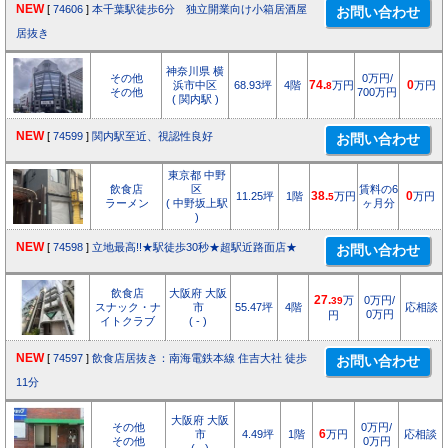
NEW
[
74606
]
本千葉駅徒歩6分 独立開業向け小箱居酒屋
居抜き
神奈川県 横
その他
0万円/
浜市中区
68.93坪
4階
74.
万円
0
万円
8
その他
700万円
( 関内駅 )
NEW
[
74599
]
関内駅至近、視認性良好
東京都 中野
飲食店
区
賃料の6
11.25坪
1階
38.
万円
0
万円
5
ラーメン
( 中野坂上駅
ヶ月分
)
NEW
[
74598
]
立地最高!!★駅徒歩30秒★超駅近路面店★
飲食店
大阪府 大阪
27.
万
0万円/
39
スナック・ナ
市
55.47坪
4階
応相談
0万円
円
イトクラブ
( - )
NEW
[
74597
]
飲食店居抜き：南海電鉄本線 住吉大社 徒歩
11分
大阪府 大阪
その他
0万円/
市
4.49坪
1階
6
万円
応相談
その他
0万円