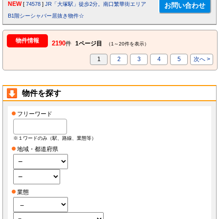
NEW
[
74578
]
JR「大塚駅」徒歩2分。南口繁華街エリア
B1階シーシャバー居抜き物件☆
物件情報
2190
件
1ページ目
（1～20件を表示）
1
2
3
4
5
次へ >
物件を探す
フリーワード
※１ワードのみ（駅、路線、業態等）
地域・都道府県
業態