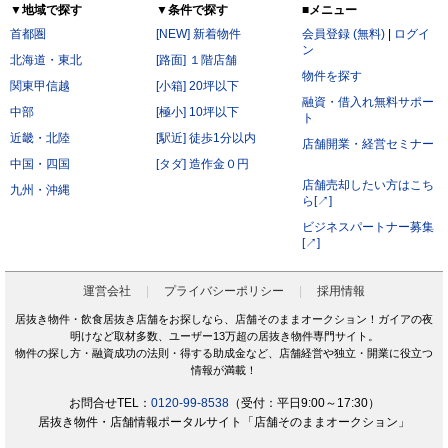
▼地域で探す
▼条件で探す
■メニュー
首都圏
[NEW] 新着物件
会員登録 (無料)
|
ログイ
ン
北海道・東北
[路面] １階店舗
物件を探す
関東甲信越
[小箱] 20坪以下
融資・借入れ無料サポー
中部
[極小] 10坪以下
ト
近畿・北陸
[駅近] 徒歩1分以内
店舗開業・経営セミナー
中国・四国
[タダ] 造作金０円
店舗売却したい方はこち
九州・沖縄
ら[↗]
ビジネスパートナー募集
[↗]
運営会社
プライバシーポリシー
採用情報
居抜き物件・飲食居抜き店舗をお探しなら、店舗そのままオークション！ガイアの夜
明けなど取材多数、ユーザー13万超の居抜き物件専門サイト。
物件の探し方・融資成功の法則・得する助成金など、店舗経営や独立・開業に役立つ
情報が満載！
お問合せTEL：
0120-99-8538
（受付：平日9:00～17:30）
居抜き物件・店舗情報ポータルサイト「店舗そのままオークション」