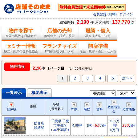
会員登録 (無料)
|
ログイン
2,190
137,770
総物件数
件 お客様数
名
物件を探す
店舗の売却
融資・借入
全国の居抜き店舗物件
無料査定・譲渡・委託
融資成功率90％超
セミナー情報
フランチャイズ
開店準備
独立・開業の無料勉強会
FC情報の比較・検索
備品・集客・会計・仕入等
物件情報
2190
件
1ページ目
（1～20件を表示）
1
2
3
4
5
次へ >
一覧表示
概要表示
地域
業態
敷金/保証
( 最寄駅 )
登録順
坪数
階数
賃料
造作価格
金
千葉県 千葉
19.
万
5
飲食店
市中央区
4.99坪
1階
6.
万円
230
万円
3
円/
居酒屋
( 本千葉駅 )
0万円