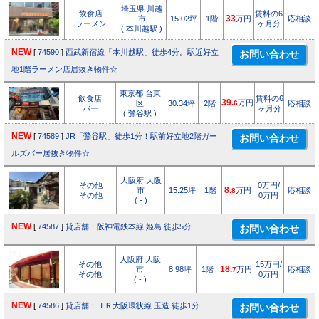
埼玉県 川越
飲食店
賃料の6
市
15.02坪
1階
33
万円
応相談
ラーメン
ヶ月分
( 本川越駅 )
NEW
[
74590
]
西武新宿線「本川越駅」徒歩4分。駅近好立
地1階ラーメン店居抜き物件☆
東京都 台東
飲食店
賃料の6
39.
万円
区
30.34坪
2階
6
応相談
バー
ヶ月分
( 鶯谷駅 )
NEW
[
74589
]
JR「鶯谷駅」徒歩1分！駅前好立地2階ガー
ルズバー居抜き物件☆
大阪府 大阪
その他
0万円/
市
15.25坪
1階
8.
万円
応相談
8
その他
0万円
( - )
NEW
[
74587
]
貸店舗：阪神電鉄本線 姫島 徒歩5分
大阪府 大阪
その他
15万円/
市
8.98坪
1階
18.
万円
応相談
7
その他
0万円
( - )
NEW
[
74586
]
貸店舗：ＪＲ大阪環状線 玉造 徒歩1分