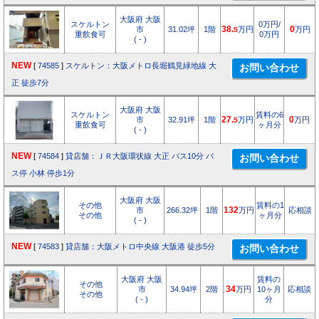
大阪府 大阪
スケルトン
0万円/
市
31.02坪
1階
38.
万円
0
万円
5
重飲食可
0万円
( - )
NEW
[
74585
]
スケルトン：大阪メトロ長堀鶴見緑地線 大
正 徒歩7分
大阪府 大阪
スケルトン
賃料の6
市
32.91坪
1階
27.
万円
0
万円
5
重飲食可
ヶ月分
( - )
NEW
[
74584
]
貸店舗：ＪＲ大阪環状線 大正 バス10分 バ
ス停 小林 停歩1分
大阪府 大阪
その他
賃料の1
市
266.32坪
1階
132
万円
応相談
その他
ヶ月分
( - )
NEW
[
74583
]
貸店舗：大阪メトロ中央線 大阪港 徒歩5分
大阪府 大阪
賃料の
その他
市
34.94坪
2階
34
万円
10ヶ月
応相談
その他
( - )
分