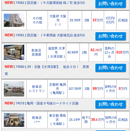
NEW
[
74582
]
貸店舗：ＪＲ大阪環状線 桜ノ宮 徒歩3分
大阪府 大阪
その他
0万円/
市
29.39坪
1階
33
万円
応相談
その他
0万円
( - )
NEW
[
74581
]
貸店舗：ＪＲ東西線 大阪城北詰 徒歩5分
滋賀県 大津
賃料の
42.
万
飲食店
79
市
40.99坪
1階
12ヶ月
410
万円
居酒屋
円
( 大津京駅 )
分
NEW
[
74580
]
JR・京阪【大津京駅】 徒歩２分！ 居酒
屋
京都府 亀岡
飲食店
賃料の6
市
107.55坪
1階
99
万円
0
万円
レストラン
ヶ月分
( 亀岡駅 )
NEW
[
74579
]
亀岡・国道９号線ロードサイド店舗
東京都 豊島
飲食店
地下1
賃料の6
区
15.14坪
38.
万円
応相談
5
バー
階
ヶ月分
( 大塚駅 )