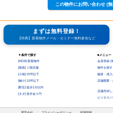
まずは無料登録！
【特典】新着物件メール・セミナー無料参加など
▼条件で探す
■メニュー
[NEW] 新着物件
会員登録 (
[路面] １階店舗
物件を探す
[小箱] 20坪以下
融資・借入
[極小] 10坪以下
店舗開業・
[駅近] 徒歩1分以内
店舗売却し
[タダ] 造作金０円
ビジネスパ
運営会社
プライバシーポリシー
採用情報