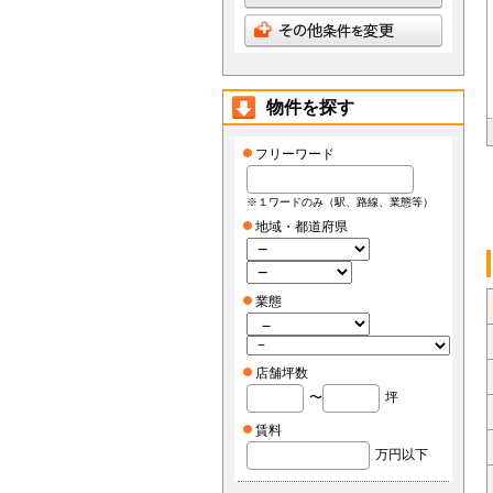
物件を探す
フリーワード
※１ワードのみ（駅、路線、業態等）
地域・都道府県
業態
店舗坪数
〜
坪
賃料
万円以下