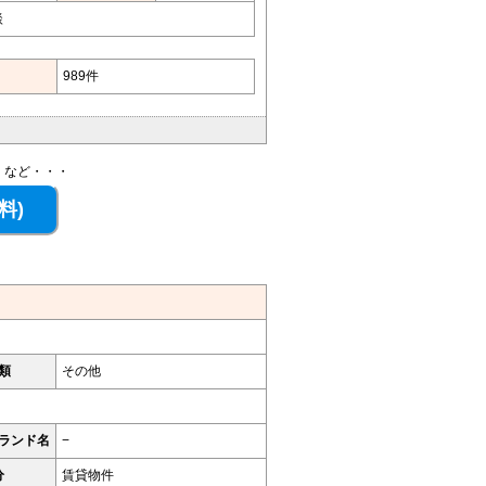
談
989件
、など・・・
類
その他
ランド名
−
分
賃貸物件