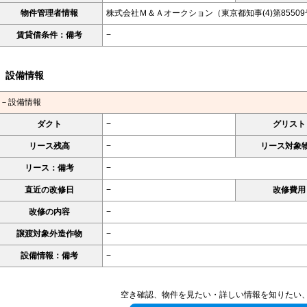
物件管理者情報
株式会社Ｍ＆Ａオークション（東京都知事(4)第8550
賃貸借条件：備考
−
設備情報
－設備情報
ダクト
−
グリスト
リース残高
−
リース対象
リース：備考
−
直近の改修日
−
改修費用
改修の内容
−
譲渡対象外造作物
−
設備情報：備考
−
空き確認、物件を見たい・詳しい情報を知りたい