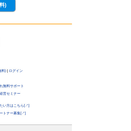
無料)
|
ログイン
れ無料サポート
経営セミナー
たい方はこちら[↗]
ートナー募集[↗]