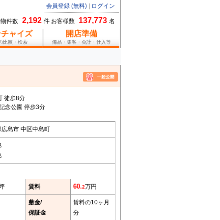
会員登録 (無料)
|
ログイン
2,192
137,773
総物件数
件 お客様数
名
ンチャイズ
開店準備
報の比較・検索
備品・集客・会計・仕入等
 徒歩8分
和記念公園 停歩3分
県広島市 中区中島町
他
他
2坪
賃料
60.
万円
2
敷金/
賃料の10ヶ月
保証金
分