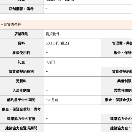
店舗情報：備考
−
－賃貸借条件
店舗種別
賃貸物件
賃料
60.
万円(税込)
管理費・共
2
看板使用料
−
敷金・保証
礼金
0万円
賃貸借契約種別
−
賃貸借契約
更新料
−
業種制限
入居者制限
−
営業時間制
解約前予告の期間
−ヶ月前
敷金・保証金償
敷金・保証金償却：備考
−
建築協力金の有無
−
建築協力金の
建築協力金返済期間
−
建築協力金：