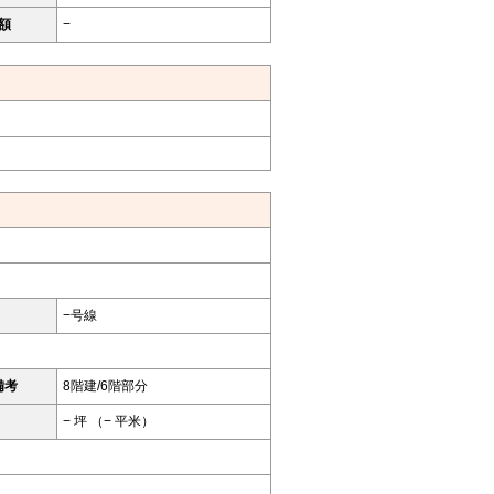
額
−
−号線
備考
8階建/6階部分
− 坪 （− 平米）