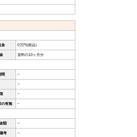
益金
0万円(税込)
金
賃料の10ヶ月分
期間
−
−
限
−
却の有無
−
金額
−
備考
−