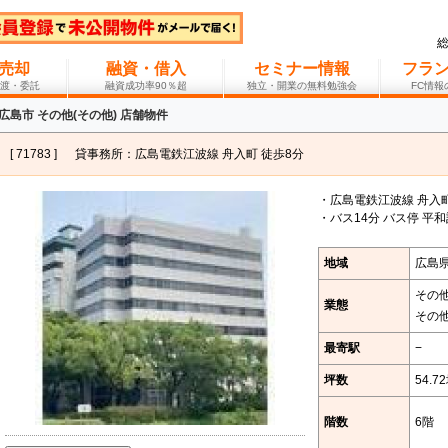
売却
融資・借入
セミナー情報
フラ
渡・委託
融資成功率90％超
独立・開業の無料勉強会
FC情
広島市 その他(その他) 店舗物件
[ 71783 ]
貸事務所：広島電鉄江波線 舟入町 徒歩8分
・広島電鉄江波線 舟入町
・バス14分 バス停 平
地域
広島
その
業態
その
最寄駅
−
坪数
54.7
階数
6階