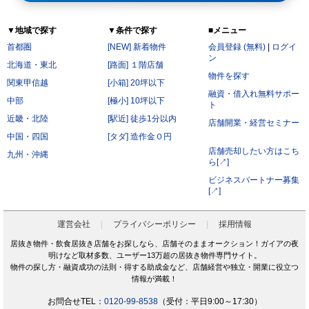
▼地域で探す
▼条件で探す
■メニュー
首都圏
[NEW] 新着物件
会員登録 (無料)
|
ログイ
ン
北海道・東北
[路面] １階店舗
物件を探す
関東甲信越
[小箱] 20坪以下
融資・借入れ無料サポー
中部
[極小] 10坪以下
ト
近畿・北陸
[駅近] 徒歩1分以内
店舗開業・経営セミナー
中国・四国
[タダ] 造作金０円
店舗売却したい方はこち
九州・沖縄
ら[↗]
ビジネスパートナー募集
[↗]
運営会社
プライバシーポリシー
採用情報
居抜き物件・飲食居抜き店舗をお探しなら、店舗そのままオークション！ガイアの夜
明けなど取材多数、ユーザー13万超の居抜き物件専門サイト。
物件の探し方・融資成功の法則・得する助成金など、店舗経営や独立・開業に役立つ
情報が満載！
お問合せTEL：
0120-99-8538
（受付：平日9:00～17:30）