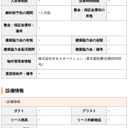
入居者制限
−
営業時間制限
−
敷金・保証金償却の
解約前予告の期間
−ヶ月前
−
有無
敷金・保証金償却：
−
備考
建築協力金の有無
−
建築協力金の金額
−
建築協力金返済期間
−
建築協力金：備考
−
株式会社Ｍ＆Ａオークション（東京都知事(4)第85509
物件管理者情報
号）
賃貸借条件：備考
−
設備情報
－設備情報
ダクト
−
グリスト
−
リース残高
−
リース対象物品
−