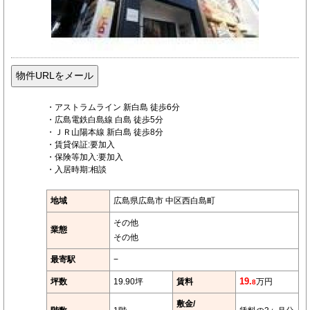
・アストラムライン 新白島 徒歩6分
・広島電鉄白島線 白島 徒歩5分
・ＪＲ山陽本線 新白島 徒歩8分
・賃貸保証:要加入
・保険等加入:要加入
・入居時期:相談
地域
広島県広島市 中区西白島町
その他
業態
その他
最寄駅
−
坪数
19.90坪
賃料
19.
万円
8
敷金/