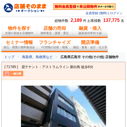
会員登録 (無料)
|
ログイン
2,189
137,775
総物件数
件 お客様数
名
物件を探す
店舗の売却
融資・借入
全国の居抜き店舗物件
無料査定・譲渡・委託
融資成功率90％超
セミナー情報
フランチャイズ
開店準備
独立・開業の無料勉強会
FC情報の比較・検索
備品・集客・会計・仕入等
トップ
鳥取県、島根県など
広島県広島市 その他(その他) 店舗物件
[ 71785 ]
貸テナント：アストラムライン 新白島 徒歩6分