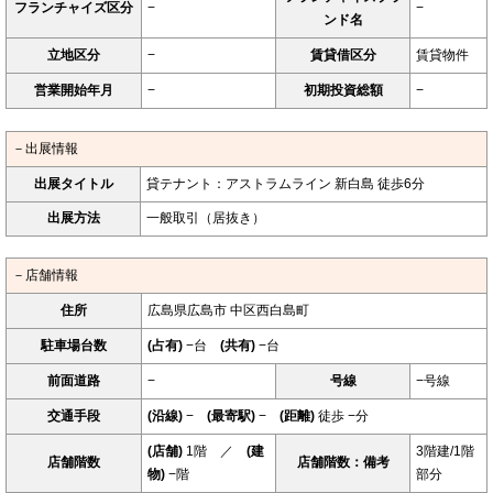
フランチャイズ区分
−
−
ンド名
立地区分
−
賃貸借区分
賃貸物件
営業開始年月
−
初期投資総額
−
－出展情報
出展タイトル
貸テナント：アストラムライン 新白島 徒歩6分
出展方法
一般取引（居抜き）
－店舗情報
住所
広島県広島市 中区西白島町
駐車場台数
(占有)
−台
(共有)
−台
前面道路
−
号線
−号線
交通手段
(沿線)
−
(最寄駅)
−
(距離)
徒歩 −分
(店舗)
1階 ／
(建
3階建/1階
店舗階数
店舗階数：備考
物)
−階
部分