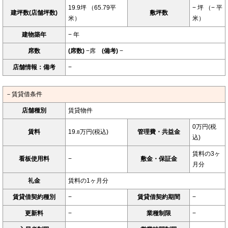
19.9坪 （65.79平
− 坪 （− 平
建坪数(店舗坪数)
敷坪数
米）
米）
建物築年
− 年
席数
(席数)
−席
(備考)
−
店舗情報：備考
−
－賃貸借条件
店舗種別
賃貸物件
0万円(税
賃料
19.
万円(税込)
管理費・共益金
8
込)
賃料の3ヶ
看板使用料
−
敷金・保証金
月分
礼金
賃料の1ヶ月分
賃貸借契約種別
−
賃貸借契約期間
−
更新料
−
業種制限
−