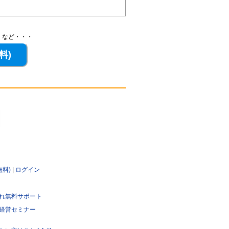
、など・・・
無料)
|
ログイン
れ無料サポート
経営セミナー