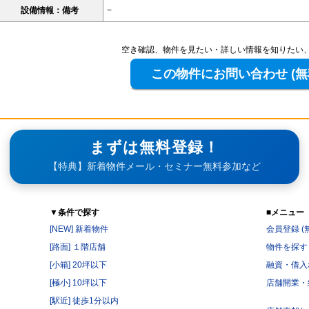
設備情報：備考
−
空き確認、物件を見たい・詳しい情報を知りたい
まずは無料登録！
【特典】新着物件メール・セミナー無料参加など
▼条件で探す
■メニュー
[NEW] 新着物件
会員登録 (
[路面] １階店舗
物件を探す
[小箱] 20坪以下
融資・借入
[極小] 10坪以下
店舗開業・
[駅近] 徒歩1分以内