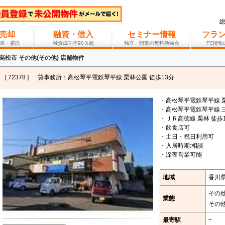
売却
融資・借入
セミナー情報
フラ
渡・委託
融資成功率90％超
独立・開業の無料勉強会
FC情
高松市 その他(その他) 店舗物件
[ 72378 ]
貸事務所：高松琴平電鉄琴平線 栗林公園 徒歩13分
・高松琴平電鉄琴平線 栗
・高松琴平電鉄琴平線 三
・ＪＲ高徳線 栗林 徒歩
・飲食店可
・土日・祝日利用可
・入居時期:相談
・深夜営業可能
地域
香川
その
業態
その
最寄駅
−