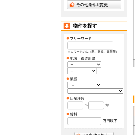
物件を探す
フリーワード
※１ワードのみ（駅、路線、業態等）
地域・都道府県
業態
店舗坪数
〜
坪
賃料
万円以下