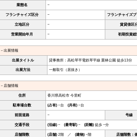
業態名
−
フランチャイズ区分
−
フランチャイズブ
立地区分
−
賃貸借区
営業開始年月
−
初期投資総
－出展情報
出展タイトル
貸事務所：高松琴平電鉄琴平線 栗林公園 徒歩13分
出展方法
一般取引（居抜き）
－店舗情報
住所
香川県高松市 今里町
駐車場台数
(占有)
−台
(共有)
−台
前面道路
−
号線
交通手段
(沿線)
−
(最寄駅)
−
(距離)
徒歩 −分
店舗階数
(店舗)
2階 ／
(建物)
−階
店舗階数：