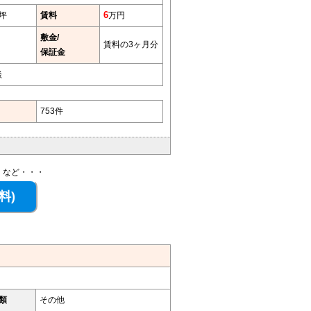
4坪
賃料
6
万円
敷金/
賃料の3ヶ月分
保証金
談
753件
、など・・・
類
その他