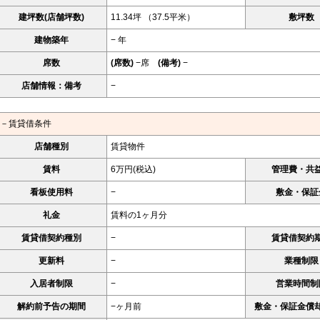
建坪数(店舗坪数)
11.34坪 （37.5平米）
敷坪数
建物築年
− 年
席数
(席数)
−席
(備考)
−
店舗情報：備考
−
－賃貸借条件
店舗種別
賃貸物件
賃料
6万円(税込)
管理費・共
看板使用料
−
敷金・保証
礼金
賃料の1ヶ月分
賃貸借契約種別
−
賃貸借契約
更新料
−
業種制限
入居者制限
−
営業時間制
解約前予告の期間
−ヶ月前
敷金・保証金償