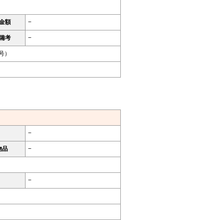
金額
−
備考
−
9号）
−
物品
−
−