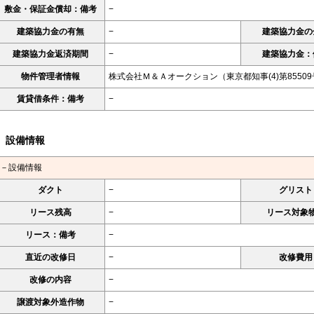
敷金・保証金償却：備考
−
建築協力金の有無
−
建築協力金の
建築協力金返済期間
−
建築協力金：
物件管理者情報
株式会社Ｍ＆Ａオークション（東京都知事(4)第8550
賃貸借条件：備考
−
設備情報
－設備情報
ダクト
−
グリスト
リース残高
−
リース対象
リース：備考
−
直近の改修日
−
改修費用
改修の内容
−
譲渡対象外造作物
−