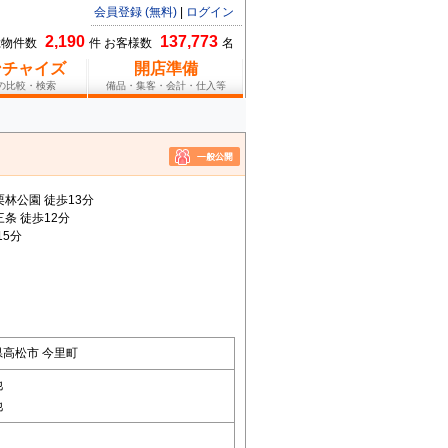
会員登録 (無料)
|
ログイン
2,190
137,773
総物件数
件 お客様数
名
ンチャイズ
開店準備
報の比較・検索
備品・集客・会計・仕入等
林公園 徒歩13分
条 徒歩12分
15分
県高松市 今里町
他
他