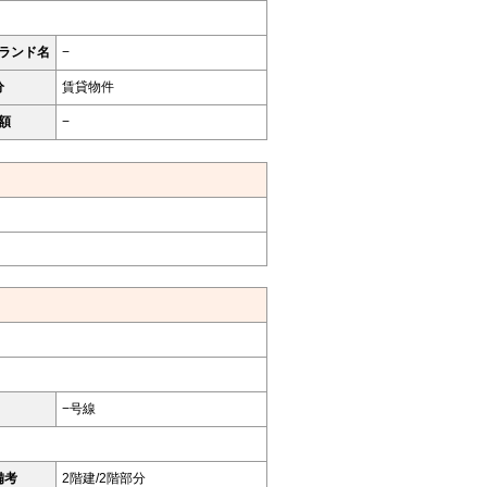
ランド名
−
分
賃貸物件
額
−
−号線
備考
2階建/2階部分