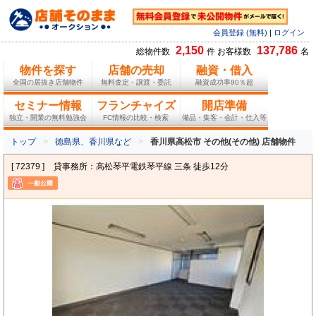
会員登録 (無料)
|
ログイン
2,150
137,786
総物件数
件 お客様数
名
物件を探す
店舗の売却
融資・借入
全国の居抜き店舗物件
無料査定・譲渡・委託
融資成功率90％超
セミナー情報
フランチャイズ
開店準備
独立・開業の無料勉強会
FC情報の比較・検索
備品・集客・会計・仕入等
トップ
徳島県、香川県など
香川県高松市 その他(その他) 店舗物件
[ 72379 ]
貸事務所：高松琴平電鉄琴平線 三条 徒歩12分