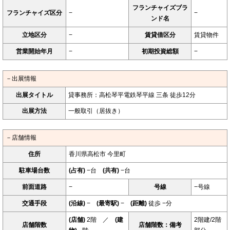
フランチャイズブラ
フランチャイズ区分
−
−
ンド名
立地区分
−
賃貸借区分
賃貸物件
営業開始年月
−
初期投資総額
−
－出展情報
出展タイトル
貸事務所：高松琴平電鉄琴平線 三条 徒歩12分
出展方法
一般取引（居抜き）
－店舗情報
住所
香川県高松市 今里町
駐車場台数
(占有)
−台
(共有)
−台
前面道路
−
号線
−号線
交通手段
(沿線)
−
(最寄駅)
−
(距離)
徒歩 −分
(店舗)
2階 ／
(建
2階建/2階
店舗階数
店舗階数：備考