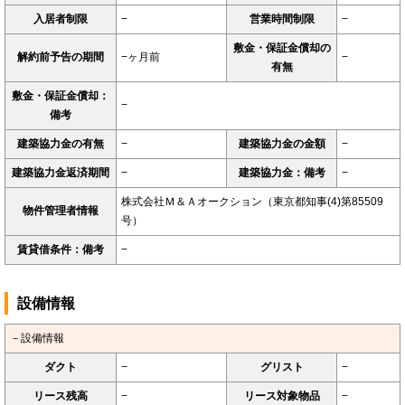
入居者制限
−
営業時間制限
−
敷金・保証金償却の
解約前予告の期間
−ヶ月前
−
有無
敷金・保証金償却：
−
備考
建築協力金の有無
−
建築協力金の金額
−
建築協力金返済期間
−
建築協力金：備考
−
株式会社Ｍ＆Ａオークション（東京都知事(4)第85509
物件管理者情報
号）
賃貸借条件：備考
−
設備情報
－設備情報
ダクト
−
グリスト
−
リース残高
−
リース対象物品
−