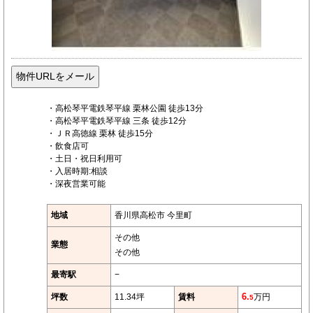
・高松琴平電鉄琴平線 栗林公園 徒歩13分
・高松琴平電鉄琴平線 三条 徒歩12分
・ＪＲ高徳線 栗林 徒歩15分
・飲食店可
・土日・祝日利用可
・入居時期:相談
・深夜営業可能
地域
香川県高松市 今里町
その他
業態
その他
最寄駅
−
坪数
11.34坪
賃料
6.
万円
5