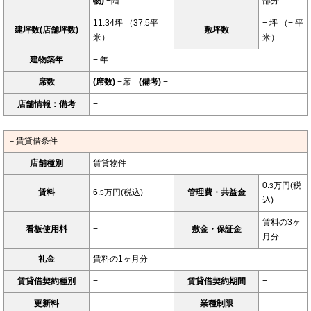
物)
−階
部分
11.34坪 （37.5平
− 坪 （− 平
建坪数(店舗坪数)
敷坪数
米）
米）
建物築年
− 年
席数
(席数)
−席
(備考)
−
店舗情報：備考
−
－賃貸借条件
店舗種別
賃貸物件
0.
万円(税
3
賃料
6.
万円(税込)
管理費・共益金
5
込)
賃料の3ヶ
看板使用料
−
敷金・保証金
月分
礼金
賃料の1ヶ月分
賃貸借契約種別
−
賃貸借契約期間
−
更新料
−
業種制限
−