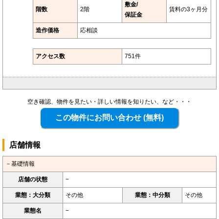
敷金/
階数
2階
賃料の3ヶ月分
保証金
造作価格
応相談
アクセス数
751件
空き確認、物件を見たい・詳しい情報を知りたい、など・・・
店舗情報
－基礎情報
店舗の状態
−
業態：大分類
その他
業態：中分類
その他
業態名
−