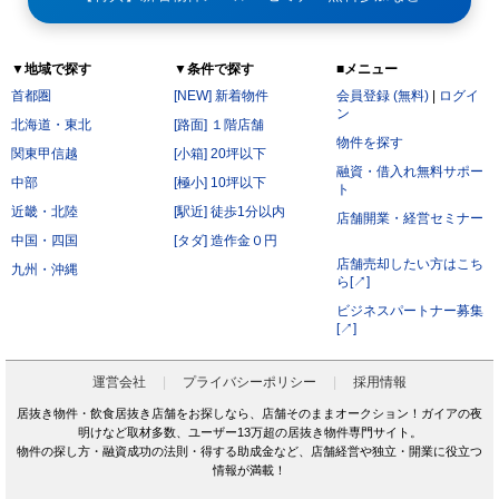
▼地域で探す
▼条件で探す
■メニュー
首都圏
[NEW] 新着物件
会員登録 (無料)
|
ログイ
ン
北海道・東北
[路面] １階店舗
物件を探す
関東甲信越
[小箱] 20坪以下
融資・借入れ無料サポー
中部
[極小] 10坪以下
ト
近畿・北陸
[駅近] 徒歩1分以内
店舗開業・経営セミナー
中国・四国
[タダ] 造作金０円
店舗売却したい方はこち
九州・沖縄
ら[↗]
ビジネスパートナー募集
[↗]
運営会社
プライバシーポリシー
採用情報
居抜き物件・飲食居抜き店舗をお探しなら、店舗そのままオークション！ガイアの夜
明けなど取材多数、ユーザー13万超の居抜き物件専門サイト。
物件の探し方・融資成功の法則・得する助成金など、店舗経営や独立・開業に役立つ
情報が満載！