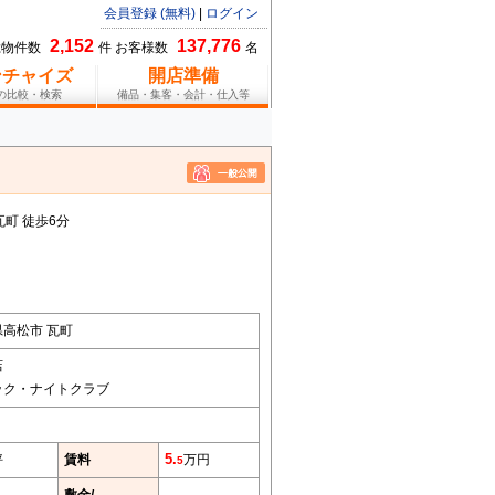
会員登録 (無料)
|
ログイン
2,152
137,776
総物件数
件 お客様数
名
ンチャイズ
開店準備
報の比較・検索
備品・集客・会計・仕入等
町 徒歩6分
高松市 瓦町
店
ック・ナイトクラブ
坪
賃料
5.
万円
5
敷金/