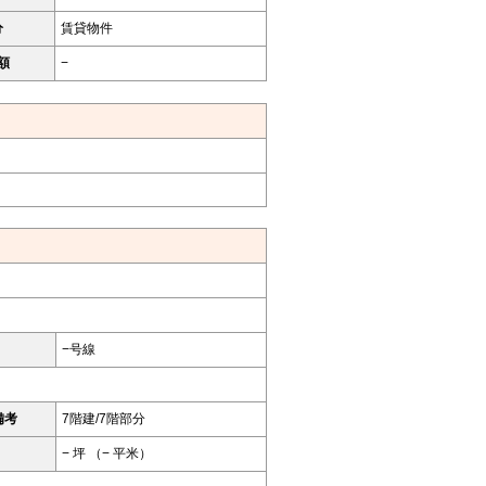
分
賃貸物件
額
−
−号線
備考
7階建/7階部分
− 坪 （− 平米）