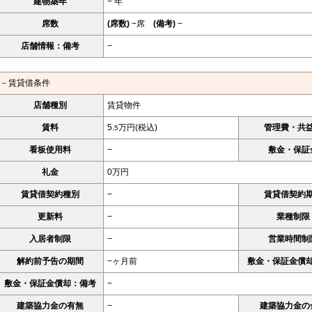
建物築年
− 年
席数
(席数)
−席
(備考)
−
店舗情報：備考
−
－賃貸借条件
店舗種別
賃貸物件
賃料
5.
万円(税込)
管理費・共
5
看板使用料
−
敷金・保証
礼金
0万円
賃貸借契約種別
−
賃貸借契約
更新料
−
業種制限
入居者制限
−
営業時間制
解約前予告の期間
−ヶ月前
敷金・保証金償
敷金・保証金償却：備考
−
建築協力金の有無
−
建築協力金の