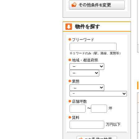
物件を探す
フリーワード
※１ワードのみ（駅、路線、業態等）
地域・都道府県
業態
店舗坪数
〜
坪
賃料
万円以下