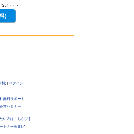
、など・・・
無料)
|
ログイン
れ無料サポート
経営セミナー
たい方はこちら[↗]
ートナー募集[↗]