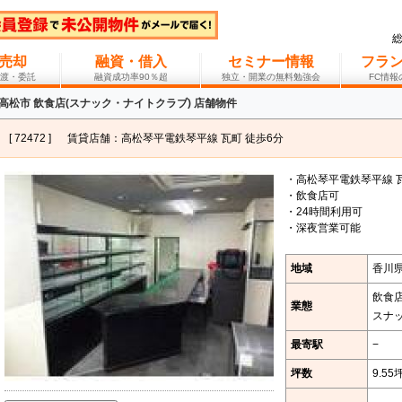
売却
融資・借入
セミナー情報
フラ
渡・委託
融資成功率90％超
独立・開業の無料勉強会
FC情
高松市 飲食店(スナック・ナイトクラブ) 店舗物件
[ 72472 ]
賃貸店舗：高松琴平電鉄琴平線 瓦町 徒歩6分
・高松琴平電鉄琴平線 瓦
・飲食店可
・24時間利用可
・深夜営業可能
地域
香川県
飲食
業態
スナ
最寄駅
−
坪数
9.55