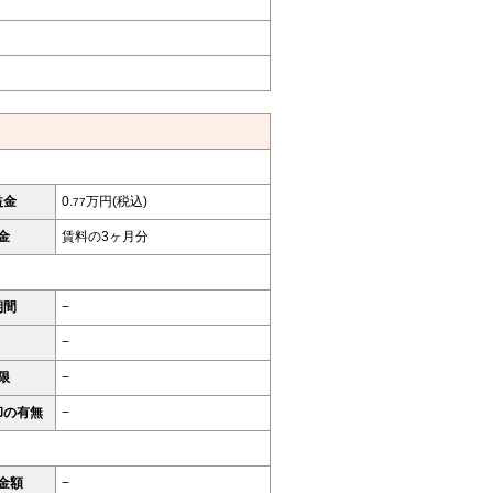
益金
0.
万円(税込)
77
金
賃料の3ヶ月分
期間
−
−
限
−
却の有無
−
金額
−