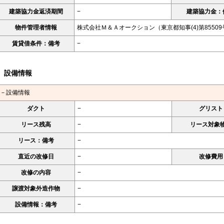
建築協力金返済期間
−
建築協力金：
物件管理者情報
株式会社Ｍ＆Ａオークション（東京都知事(4)第85509
賃貸借条件：備考
−
設備情報
－設備情報
ダクト
−
グリスト
リース残高
−
リース対象
リース：備考
−
直近の改修日
−
改修費用
改修の内容
−
譲渡対象外造作物
−
設備情報：備考
−