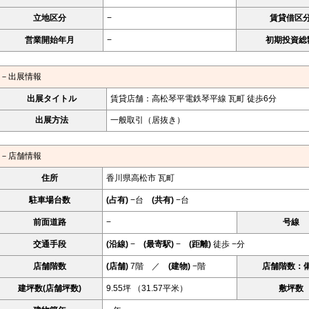
立地区分
−
賃貸借区
営業開始年月
−
初期投資総
－出展情報
出展タイトル
賃貸店舗：高松琴平電鉄琴平線 瓦町 徒歩6分
出展方法
一般取引（居抜き）
－店舗情報
住所
香川県高松市 瓦町
駐車場台数
(占有)
−台
(共有)
−台
前面道路
−
号線
交通手段
(沿線)
−
(最寄駅)
−
(距離)
徒歩 −分
店舗階数
(店舗)
7階 ／
(建物)
−階
店舗階数：
建坪数(店舗坪数)
9.55坪 （31.57平米）
敷坪数