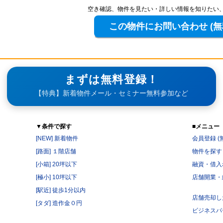
空き確認、物件を見たい・詳しい情報を知りたい
まずは無料登録！
【特典】新着物件メール・セミナー無料参加など
▼条件で探す
■メニュー
[NEW] 新着物件
会員登録 (
[路面] １階店舗
物件を探す
[小箱] 20坪以下
融資・借入
[極小] 10坪以下
店舗開業・
[駅近] 徒歩1分以内
店舗売却し
[タダ] 造作金０円
ビジネスパ