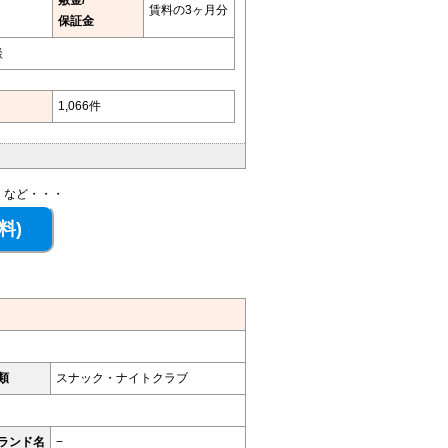
賃料の3ヶ月分
保証金
談
1,066件
、など・・・
類
スナック・ナイトクラブ
ランド名
−