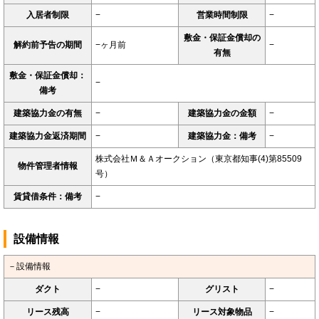
入居者制限
−
営業時間制限
−
敷金・保証金償却の
解約前予告の期間
−ヶ月前
−
有無
敷金・保証金償却：
−
備考
建築協力金の有無
−
建築協力金の金額
−
建築協力金返済期間
−
建築協力金：備考
−
株式会社Ｍ＆Ａオークション（東京都知事(4)第85509
物件管理者情報
号）
賃貸借条件：備考
−
設備情報
－設備情報
ダクト
−
グリスト
−
リース残高
−
リース対象物品
−