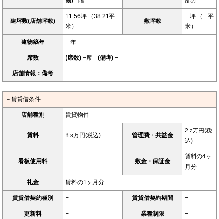
物)
−階
部分
11.56坪 （38.21平
− 坪 （− 平
建坪数(店舗坪数)
敷坪数
米）
米）
建物築年
− 年
席数
(席数)
−席
(備考)
−
店舗情報：備考
−
－賃貸借条件
店舗種別
賃貸物件
2.
万円(税
2
賃料
8.
万円(税込)
管理費・共益金
8
込)
賃料の4ヶ
看板使用料
−
敷金・保証金
月分
礼金
賃料の1ヶ月分
賃貸借契約種別
−
賃貸借契約期間
−
更新料
−
業種制限
−