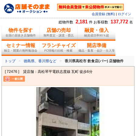
会員登録 (無料)
|
ログイン
2,181
137,772
総物件数
件 お客様数
名
物件を探す
店舗の売却
融資・借入
全国の居抜き店舗物件
無料査定・譲渡・委託
融資成功率90％超
セミナー情報
フランチャイズ
開店準備
独立・開業の無料勉強会
FC情報の比較・検索
備品・集客・会計・仕入等
トップ
徳島県、香川県など
香川県高松市 飲食店(バー) 店舗物件
[ 72476 ]
貸店舗：高松琴平電鉄志度線 瓦町 徒歩6分