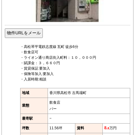
・高松琴平電鉄志度線 瓦町 徒歩6分
・飲食店可
・ライオン通り商店街入町料：１０，０００円
・賦課金：３，６６０円
・賃貸保証:要加入
・保険等加入:要加入
・入居時期:相談
地域
香川県高松市 古馬場町
飲食店
業態
バー
最寄駅
−
坪数
11.56坪
賃料
8.
万円
8