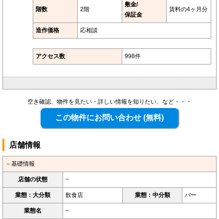
敷金/
階数
2階
賃料の4ヶ月分
保証金
造作価格
応相談
アクセス数
998件
空き確認、物件を見たい・詳しい情報を知りたい、など・・・
店舗情報
－基礎情報
店舗の状態
−
業態：大分類
飲食店
業態：中分類
バー
業態名
−