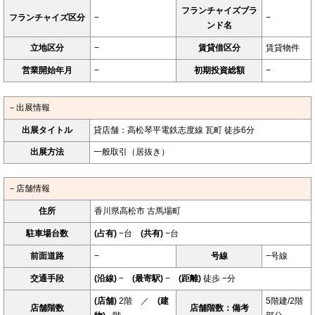
フランチャイズブラ
フランチャイズ区分
−
−
ンド名
立地区分
−
賃貸借区分
賃貸物件
営業開始年月
−
初期投資総額
−
－出展情報
出展タイトル
貸店舗：高松琴平電鉄志度線 瓦町 徒歩6分
出展方法
一般取引（居抜き）
－店舗情報
住所
香川県高松市 古馬場町
駐車場台数
(占有)
−台
(共有)
−台
前面道路
−
号線
−号線
交通手段
(沿線)
−
(最寄駅)
−
(距離)
徒歩 −分
(店舗)
2階 ／
(建
5階建/2階
店舗階数
店舗階数：備考