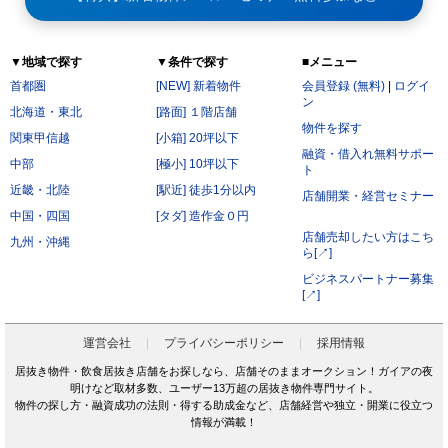
▼地域で探す
▼条件で探す
■メニュー
首都圏
[NEW] 新着物件
会員登録 (無料)
|
ログイ
ン
北海道・東北
[路面] １階店舗
物件を探す
関東甲信越
[小箱] 20坪以下
融資・借入れ無料サポー
中部
[極小] 10坪以下
ト
近畿・北陸
[駅近] 徒歩1分以内
店舗開業・経営セミナー
中国・四国
[タダ] 造作金０円
店舗売却したい方はこち
九州・沖縄
ら[↗]
ビジネスパートナー募集
[↗]
運営会社
プライバシーポリシー
採用情報
居抜き物件・飲食居抜き店舗をお探しなら、店舗そのままオークション！ガイアの夜
明けなど取材多数、ユーザー13万超の居抜き物件専門サイト。
物件の探し方・融資成功の法則・得する助成金など、店舗経営や独立・開業に役立つ
情報が満載！