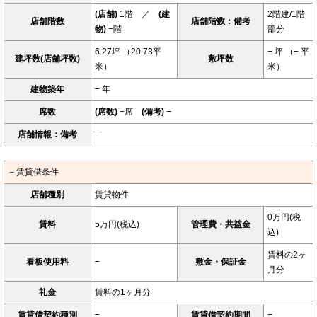
(店舗)
1階 ／
(建
2階建/1階
店舗階数
店舗階数：備考
物)
−階
部分
6.27坪 （20.73平
− 坪 （− 平
建坪数(店舗坪数)
敷坪数
米）
米）
建物築年
− 年
席数
(席数)
−席
(備考)
−
店舗情報：備考
−
－賃貸借条件
店舗種別
賃貸物件
0万円(税
賃料
5万円(税込)
管理費・共益金
込)
賃料の2ヶ
看板使用料
−
敷金・保証金
月分
礼金
賃料の1ヶ月分
賃貸借契約種別
−
賃貸借契約期間
−