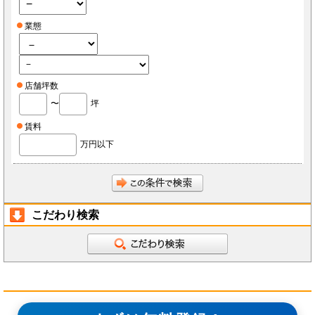
業態
店舗坪数
〜
坪
賃料
万円以下
こだわり検索