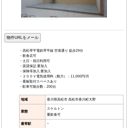
・高松琴平電鉄琴平線 空港通り 徒歩29分
・飲食店可
・土日・祝日利用可
・賃貸保証:要加入
・保険等加入:要加入
・２００Ｖ電気使用料（動力）：11,000円/月
・看板取付スペースあり
・駐車可能台数：200台
地域
香川県高松市 高松市香川町大野
スケルトン
業態
重飲食可
最寄駅
−