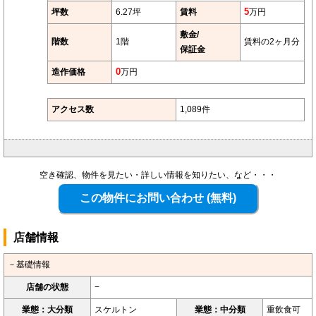
坪数
6.27坪
賃料
5
万円
敷金/
階数
1階
賃料の2ヶ月分
保証金
造作価格
0
万円
アクセス数
1,089件
空き確認、物件を見たい・詳しい情報を知りたい、など・・・
店舗情報
－基礎情報
店舗の状態
−
業態：大分類
スケルトン
業態：中分類
重飲食可