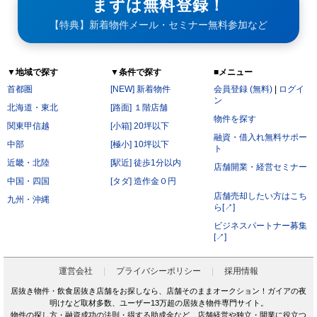
まずは無料登録！
【特典】新着物件メール・セミナー無料参加など
▼地域で探す
▼条件で探す
■メニュー
首都圏
[NEW] 新着物件
会員登録 (無料)
|
ログイ
ン
北海道・東北
[路面] １階店舗
物件を探す
関東甲信越
[小箱] 20坪以下
融資・借入れ無料サポー
中部
[極小] 10坪以下
ト
近畿・北陸
[駅近] 徒歩1分以内
店舗開業・経営セミナー
中国・四国
[タダ] 造作金０円
店舗売却したい方はこち
九州・沖縄
ら[↗]
ビジネスパートナー募集
[↗]
運営会社
プライバシーポリシー
採用情報
居抜き物件・飲食居抜き店舗をお探しなら、店舗そのままオークション！ガイアの夜
明けなど取材多数、ユーザー13万超の居抜き物件専門サイト。
物件の探し方・融資成功の法則・得する助成金など、店舗経営や独立・開業に役立つ