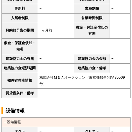
更新料
−
業種制限
−
入居者制限
−
営業時間制限
−
敷金・保証金償却の
解約前予告の期間
−ヶ月前
−
有無
敷金・保証金償却：
−
備考
建築協力金の有無
−
建築協力金の金額
−
建築協力金返済期間
−
建築協力金：備考
−
株式会社Ｍ＆Ａオークション（東京都知事(4)第85509
物件管理者情報
号）
賃貸借条件：備考
−
設備情報
－設備情報
ダクト
−
グリスト
−