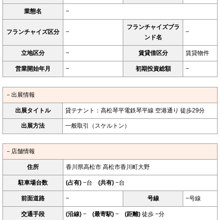
業態名
−
フランチャイズブラ
フランチャイズ区分
−
−
ンド名
立地区分
−
賃貸借区分
賃貸物件
営業開始年月
−
初期投資総額
−
－出展情報
出展タイトル
貸テナント：高松琴平電鉄琴平線 空港通り 徒歩29分
出展方法
一般取引（スケルトン）
－店舗情報
住所
香川県高松市 高松市香川町大野
駐車場台数
(占有)
−台
(共有)
−台
前面道路
−
号線
−号線
交通手段
(沿線)
−
(最寄駅)
−
(距離)
徒歩 −分