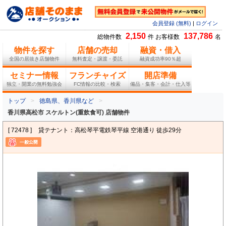
会員登録 (無料)
|
ログイン
2,150
137,786
総物件数
件 お客様数
名
物件を探す
店舗の売却
融資・借入
全国の居抜き店舗物件
無料査定・譲渡・委託
融資成功率90％超
セミナー情報
フランチャイズ
開店準備
独立・開業の無料勉強会
FC情報の比較・検索
備品・集客・会計・仕入等
トップ
徳島県、香川県など
香川県高松市 スケルトン(重飲食可) 店舗物件
[ 72478 ]
貸テナント：高松琴平電鉄琴平線 空港通り 徒歩29分