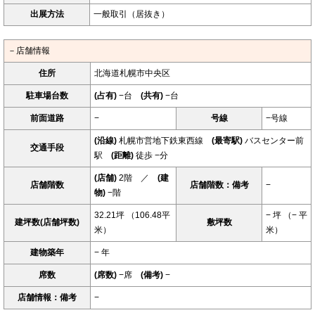
出展方法
一般取引（居抜き）
－店舗情報
住所
北海道札幌市中央区
駐車場台数
(占有)
−台
(共有)
−台
前面道路
−
号線
−号線
(沿線)
札幌市営地下鉄東西線
(最寄駅)
バスセンター前
交通手段
駅
(距離)
徒歩 −分
(店舗)
2階 ／
(建
店舗階数
店舗階数：備考
−
物)
−階
32.21坪 （106.48平
− 坪 （− 平
建坪数(店舗坪数)
敷坪数
米）
米）
建物築年
− 年
席数
(席数)
−席
(備考)
−
店舗情報：備考
−