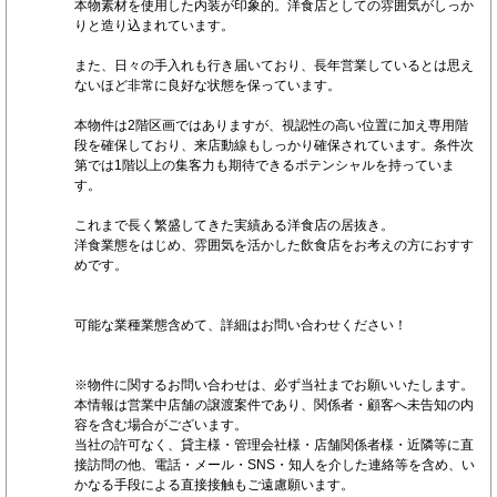
本物素材を使用した内装が印象的。洋食店としての雰囲気がしっか
りと造り込まれています。
また、日々の手入れも行き届いており、長年営業しているとは思え
ないほど非常に良好な状態を保っています。
本物件は2階区画ではありますが、視認性の高い位置に加え専用階
段を確保しており、来店動線もしっかり確保されています。条件次
第では1階以上の集客力も期待できるポテンシャルを持っていま
す。
これまで長く繁盛してきた実績ある洋食店の居抜き。
洋食業態をはじめ、雰囲気を活かした飲食店をお考えの方におすす
めです。
可能な業種業態含めて、詳細はお問い合わせください！
※物件に関するお問い合わせは、必ず当社までお願いいたします。
本情報は営業中店舗の譲渡案件であり、関係者・顧客へ未告知の内
容を含む場合がございます。
当社の許可なく、貸主様・管理会社様・店舗関係者様・近隣等に直
接訪問の他、電話・メール・SNS・知人を介した連絡等を含め、い
かなる手段による直接接触もご遠慮願います。