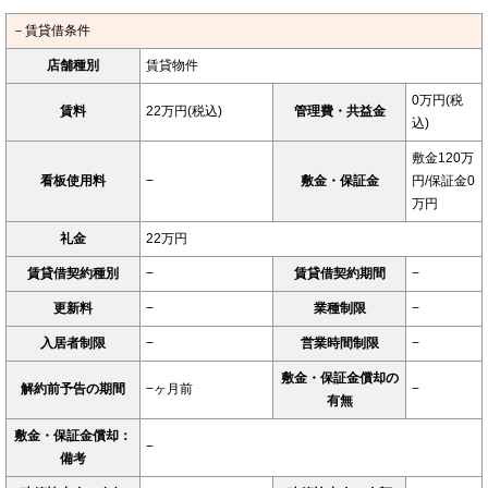
－賃貸借条件
店舗種別
賃貸物件
0万円(税
賃料
22万円(税込)
管理費・共益金
込)
敷金120万
看板使用料
−
敷金・保証金
円/保証金0
万円
礼金
22万円
賃貸借契約種別
−
賃貸借契約期間
−
更新料
−
業種制限
−
入居者制限
−
営業時間制限
−
敷金・保証金償却の
解約前予告の期間
−ヶ月前
−
有無
敷金・保証金償却：
−
備考