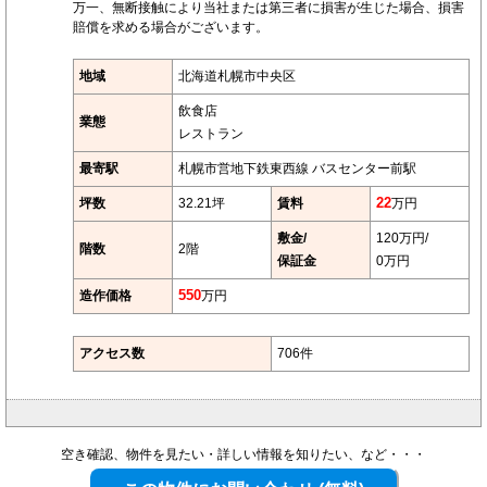
万一、無断接触により当社または第三者に損害が生じた場合、損害
賠償を求める場合がございます。
地域
北海道札幌市中央区
飲食店
業態
レストラン
最寄駅
札幌市営地下鉄東西線 バスセンター前駅
坪数
32.21坪
賃料
22
万円
敷金/
120万円/
階数
2階
保証金
0万円
造作価格
550
万円
アクセス数
706件
空き確認、物件を見たい・詳しい情報を知りたい、など・・・