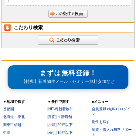
こだわり検索
まずは無料登録！
【特典】新着物件メール・セミナー無料参加など
▼地域で探す
▼条件で探す
■メニュー
首都圏
[NEW] 新着物件
会員登録 (無料)
|
ログイ
ン
北海道・東北
[路面] １階店舗
物件を探す
関東甲信越
[小箱] 20坪以下
融資・借入れ無料サポー
中部
[極小] 10坪以下
ト