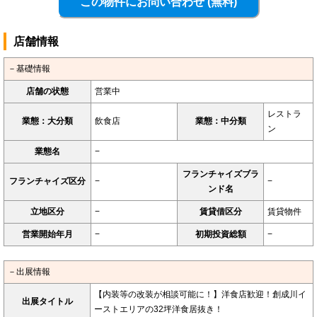
店舗情報
－基礎情報
店舗の状態
営業中
レストラ
業態：大分類
飲食店
業態：中分類
ン
業態名
−
フランチャイズブラ
フランチャイズ区分
−
−
ンド名
立地区分
−
賃貸借区分
賃貸物件
営業開始年月
−
初期投資総額
−
－出展情報
【内装等の改装が相談可能に！】洋食店歓迎！創成川イ
出展タイトル
ーストエリアの32坪洋食居抜き！