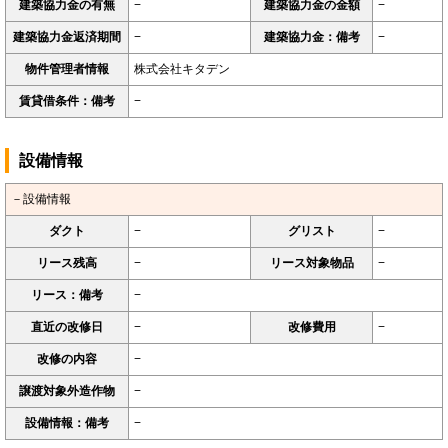
建築協力金の有無
−
建築協力金の金額
−
建築協力金返済期間
−
建築協力金：備考
−
物件管理者情報
株式会社キタデン
賃貸借条件：備考
−
設備情報
－設備情報
ダクト
−
グリスト
−
リース残高
−
リース対象物品
−
リース：備考
−
直近の改修日
−
改修費用
−
改修の内容
−
譲渡対象外造作物
−
設備情報：備考
−