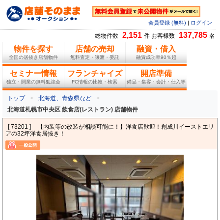
会員登録 (無料)
|
ログイン
2,151
137,785
総物件数
件 お客様数
名
物件を探す
店舗の売却
融資・借入
全国の居抜き店舗物件
無料査定・譲渡・委託
融資成功率90％超
セミナー情報
フランチャイズ
開店準備
独立・開業の無料勉強会
FC情報の比較・検索
備品・集客・会計・仕入等
トップ
北海道、青森県など
北海道札幌市中央区 飲食店(レストラン) 店舗物件
[ 73201 ]
【内装等の改装が相談可能に！】洋食店歓迎！創成川イーストエリ
アの32坪洋食居抜き！