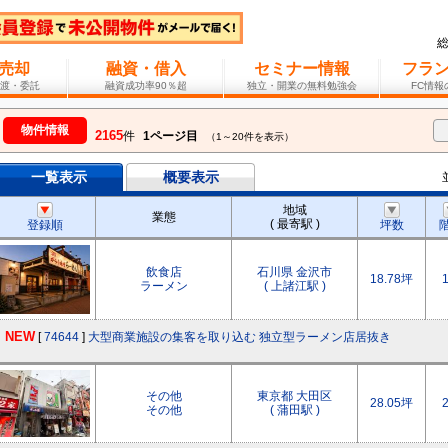
売却
融資・借入
セミナー情報
フラ
渡・委託
融資成功率90％超
独立・開業の無料勉強会
FC情
物件情報
2165
件
1ページ目
（1～20件を表示）
一覧表示
概要表示
地域
業態
( 最寄駅 )
登録順
坪数
飲食店
石川県 金沢市
18.78坪
ラーメン
( 上諸江駅 )
NEW
[
74644
]
大型商業施設の集客を取り込む 独立型ラーメン店居抜き
その他
東京都 大田区
28.05坪
その他
( 蒲田駅 )