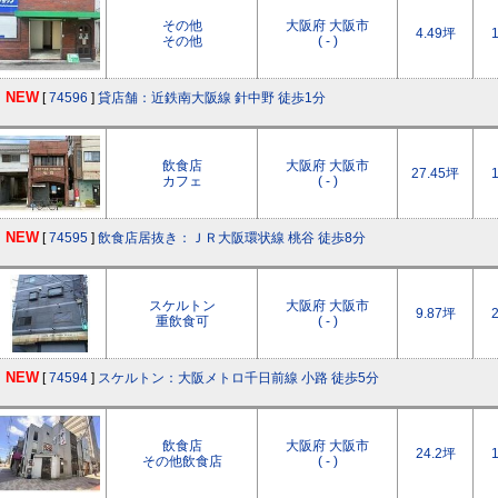
その他
大阪府 大阪市
4.49坪
その他
( - )
NEW
[
74596
]
貸店舗：近鉄南大阪線 針中野 徒歩1分
飲食店
大阪府 大阪市
27.45坪
カフェ
( - )
NEW
[
74595
]
飲食店居抜き：ＪＲ大阪環状線 桃谷 徒歩8分
スケルトン
大阪府 大阪市
9.87坪
重飲食可
( - )
NEW
[
74594
]
スケルトン：大阪メトロ千日前線 小路 徒歩5分
飲食店
大阪府 大阪市
24.2坪
その他飲食店
( - )