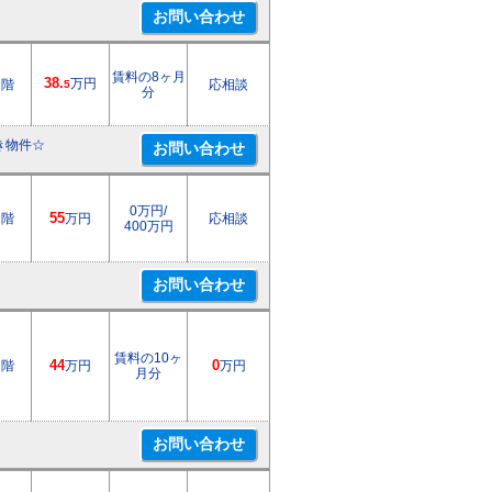
賃料の8ヶ月
38.
万円
2階
応相談
5
分
き物件☆
0万円/
1階
55
万円
応相談
400万円
賃料の10ヶ
1階
44
万円
0
万円
月分