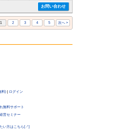
1
2
3
4
5
次へ >
無料)
|
ログイン
れ無料サポート
経営セミナー
たい方はこちら[↗]