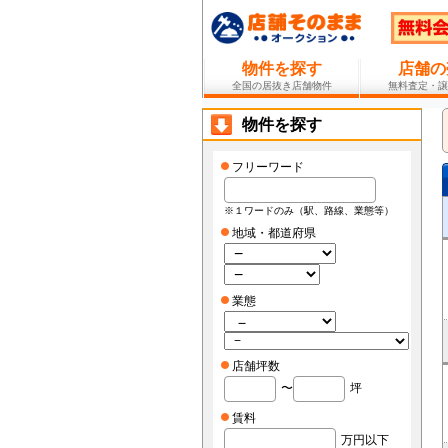
物件を探す
店舗の
全国の居抜き店舗物件
無料査定・譲
物件を探す
フリーワード
※１ワードのみ（駅、路線、業態等）
地域・都道府県
業態
店舗坪数
〜
坪
賃料
万円以下