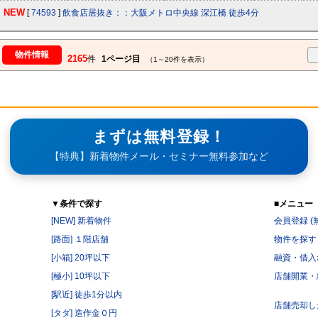
NEW
[
74593
]
飲食店居抜き：：大阪メトロ中央線 深江橋 徒歩4分
物件情報
2165
件
1ページ目
（1～20件を表示）
まずは無料登録！
【特典】新着物件メール・セミナー無料参加など
▼条件で探す
■メニュー
[NEW] 新着物件
会員登録 (
[路面] １階店舗
物件を探す
[小箱] 20坪以下
融資・借入
[極小] 10坪以下
店舗開業・
[駅近] 徒歩1分以内
店舗売却し
[タダ] 造作金０円