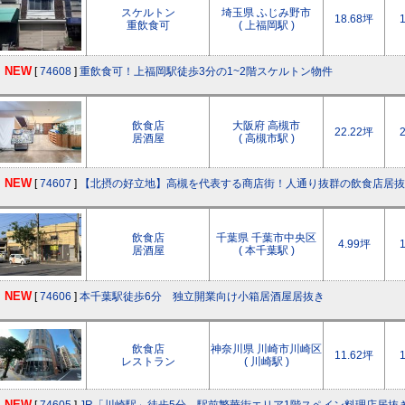
スケルトン
埼玉県 ふじみ野市
18.68坪
重飲食可
( 上福岡駅 )
NEW
[
74608
]
重飲食可！上福岡駅徒歩3分の1~2階スケルトン物件
飲食店
大阪府 高槻市
22.22坪
居酒屋
( 高槻市駅 )
NEW
[
74607
]
【北摂の好立地】高槻を代表する商店街！人通り抜群の飲食店居抜
飲食店
千葉県 千葉市中央区
4.99坪
居酒屋
( 本千葉駅 )
NEW
[
74606
]
本千葉駅徒歩6分 独立開業向け小箱居酒屋居抜き
飲食店
神奈川県 川崎市川崎区
11.62坪
レストラン
( 川崎駅 )