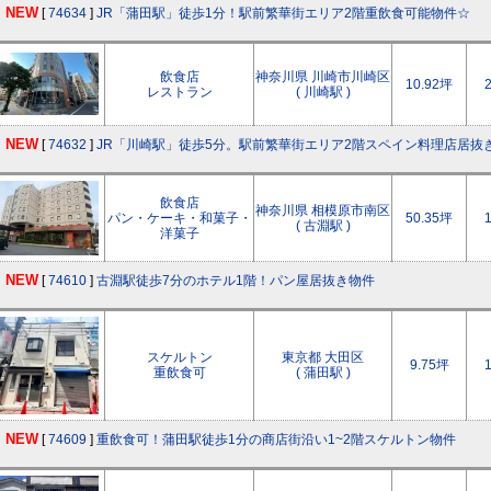
NEW
[
74634
]
JR「蒲田駅」徒歩1分！駅前繁華街エリア2階重飲食可能物件☆
飲食店
神奈川県 川崎市川崎区
10.92坪
レストラン
( 川崎駅 )
NEW
[
74632
]
JR「川崎駅」徒歩5分。駅前繁華街エリア2階スペイン料理店居抜
飲食店
神奈川県 相模原市南区
パン・ケーキ・和菓子・
50.35坪
( 古淵駅 )
洋菓子
NEW
[
74610
]
古淵駅徒歩7分のホテル1階！パン屋居抜き物件
スケルトン
東京都 大田区
9.75坪
重飲食可
( 蒲田駅 )
NEW
[
74609
]
重飲食可！蒲田駅徒歩1分の商店街沿い1~2階スケルトン物件