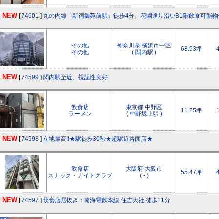
NEW
[
74601
]
丸の内線「新宿御苑前駅」徒歩4分。花園通り沿いB1階飲食可能物
その他
神奈川県 横浜市中区
68.93坪
その他
( 関内駅 )
NEW
[
74599
]
関内駅至近、視認性良好
飲食店
東京都 中野区
11.25坪
ラーメン
( 中野坂上駅 )
NEW
[
74598
]
立地最高!!★駅徒歩30秒★超駅近路面店★
飲食店
大阪府 大阪市
55.47坪
スナック・ナイトクラブ
( - )
NEW
[
74597
]
飲食店居抜き：南海電鉄本線 住吉大社 徒歩11分