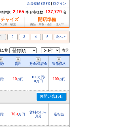
会員登録 (無料)
|
ログイン
2,165
137,779
総物件数
件 お客様数
名
ンチャイズ
開店準備
報の比較・検索
備品・集客・会計・仕入等
1
2
3
4
5
次へ >
並び順
表示
階数
賃料
敷金/保証金
造作価格
100万円/
1階
10
万円
100
万円
0万円
賃料の10ヶ
2階
70.
万円
応相談
4
月分