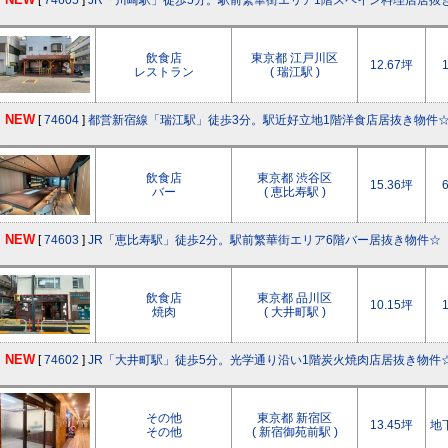
NEW
[
74605
]
JR「川崎駅」徒歩5分。駅前繁華街エリア1階スペイン料理店居抜
飲食店
東京都 江戸川区
12.67坪
レストラン
( 瑞江駅 )
NEW
[
74604
]
都営新宿線「瑞江駅」徒歩3分。駅近好立地1階洋食店居抜き物件
飲食店
東京都 渋谷区
15.36坪
バー
( 恵比寿駅 )
NEW
[
74603
]
JR「恵比寿駅」徒歩2分。駅前繁華街エリア6階バー居抜き物件☆
飲食店
東京都 品川区
10.15坪
焼肉
( 大井町駅 )
NEW
[
74602
]
JR「大井町駅」徒歩5分。光学通り沿い1階炭火焼肉店居抜き物件
その他
東京都 新宿区
13.45坪
地
その他
( 新宿御苑前駅 )