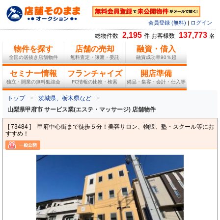
会員登録 (無料)
|
ログイン
2,195
137,773
総物件数
件 お客様数
名
物件を探す
店舗の売却
融資・借入
全国の居抜き店舗物件
無料査定・譲渡・委託
融資成功率90％超
セミナー情報
フランチャイズ
開店準備
独立・開業の無料勉強会
FC情報の比較・検索
備品・集客・会計・仕入等
トップ
茨城県、栃木県など
山梨県甲府市 サービス業(エステ・マッサージ) 店舗物件
[ 73484 ]
甲府中心街まで徒歩５分！美容サロン、物販、塾・スクール等にお
すすめ！