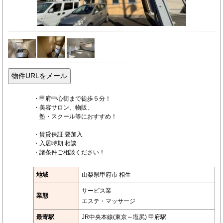
・甲府中心街まで徒歩５分！
・美容サロン、物販、
塾・スクール等におすすめ！
・賃貸保証:要加入
・入居時期:相談
・諸条件ご相談ください！
地域
山梨県甲府市 相生
サービス業
業態
エステ・マッサージ
最寄駅
JR中央本線(東京～塩尻) 甲府駅