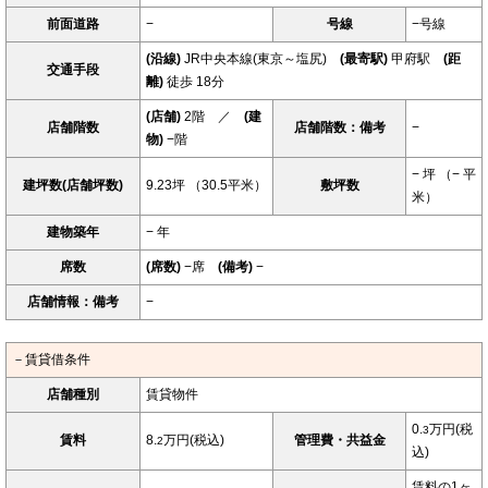
前面道路
−
号線
−号線
(沿線)
JR中央本線(東京～塩尻)
(最寄駅)
甲府駅
(距
交通手段
離)
徒歩 18分
(店舗)
2階 ／
(建
店舗階数
店舗階数：備考
−
物)
−階
− 坪 （− 平
建坪数(店舗坪数)
9.23坪 （30.5平米）
敷坪数
米）
建物築年
− 年
席数
(席数)
−席
(備考)
−
店舗情報：備考
−
－賃貸借条件
店舗種別
賃貸物件
0.
万円(税
3
賃料
8.
万円(税込)
管理費・共益金
2
込)
賃料の1ヶ