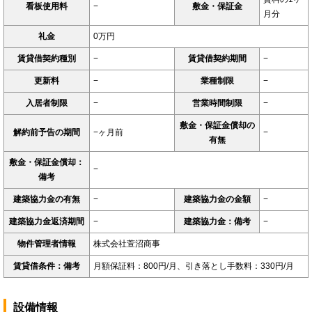
看板使用料
−
敷金・保証金
月分
礼金
0万円
賃貸借契約種別
−
賃貸借契約期間
−
更新料
−
業種制限
−
入居者制限
−
営業時間制限
−
敷金・保証金償却の
解約前予告の期間
−ヶ月前
−
有無
敷金・保証金償却：
−
備考
建築協力金の有無
−
建築協力金の金額
−
建築協力金返済期間
−
建築協力金：備考
−
物件管理者情報
株式会社萱沼商事
賃貸借条件：備考
月額保証料：800円/月、引き落とし手数料：330円/月
設備情報