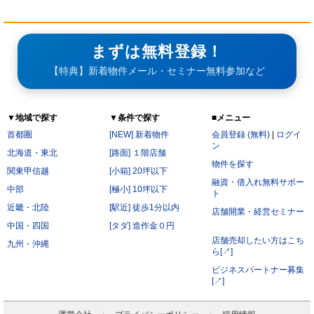
まずは無料登録！
【特典】新着物件メール・セミナー無料参加など
▼地域で探す
▼条件で探す
■メニュー
首都圏
[NEW] 新着物件
会員登録 (無料)
|
ログイ
ン
北海道・東北
[路面] １階店舗
物件を探す
関東甲信越
[小箱] 20坪以下
融資・借入れ無料サポー
中部
[極小] 10坪以下
ト
近畿・北陸
[駅近] 徒歩1分以内
店舗開業・経営セミナー
中国・四国
[タダ] 造作金０円
店舗売却したい方はこち
九州・沖縄
ら[↗]
ビジネスパートナー募集
[↗]