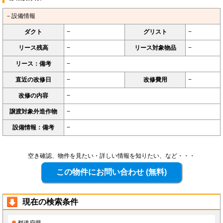
－設備情報
ダクト
−
グリスト
−
リース残高
−
リース対象物品
−
リース：備考
−
直近の改修日
−
改修費用
−
改修の内容
−
譲渡対象外造作物
−
設備情報：備考
−
空き確認、物件を見たい・詳しい情報を知りたい、など・・・
現在の検索条件
都道府県