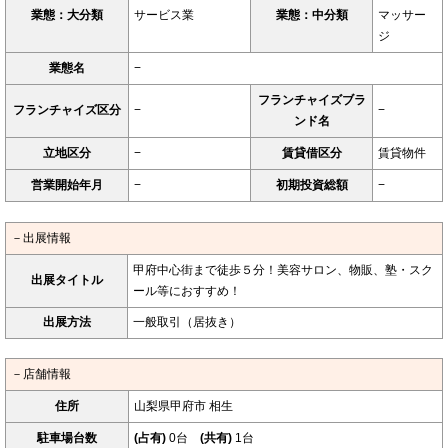
業態：大分類
サービス業
業態：中分類
マッサー
ジ
業態名
−
フランチャイズブラ
フランチャイズ区分
−
−
ンド名
立地区分
−
賃貸借区分
賃貸物件
営業開始年月
−
初期投資総額
−
－出展情報
甲府中心街まで徒歩５分！美容サロン、物販、塾・スク
出展タイトル
ール等におすすめ！
出展方法
一般取引（居抜き）
－店舗情報
住所
山梨県甲府市 相生
駐車場台数
(占有)
0台
(共有)
1台