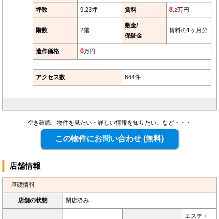
坪数
9.23坪
賃料
8.
万円
2
敷金/
階数
2階
賃料の1ヶ月分
保証金
造作価格
0
万円
アクセス数
644件
空き確認、物件を見たい・詳しい情報を知りたい、など・・・
店舗情報
－基礎情報
店舗の状態
閉店済み
エステ・