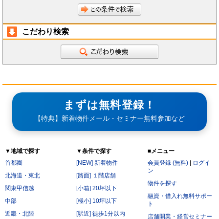
こだわり検索
まずは無料登録！
【特典】新着物件メール・セミナー無料参加など
▼地域で探す
▼条件で探す
■メニュー
首都圏
[NEW] 新着物件
会員登録 (無料)
|
ログイ
ン
北海道・東北
[路面] １階店舗
物件を探す
関東甲信越
[小箱] 20坪以下
融資・借入れ無料サポー
中部
[極小] 10坪以下
ト
近畿・北陸
[駅近] 徒歩1分以内
店舗開業・経営セミナー