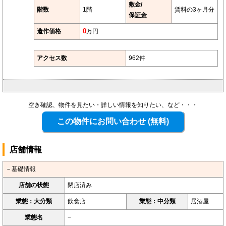
敷金/
階数
1階
賃料の3ヶ月分
保証金
造作価格
0
万円
アクセス数
962件
空き確認、物件を見たい・詳しい情報を知りたい、など・・・
店舗情報
－基礎情報
店舗の状態
閉店済み
業態：大分類
飲食店
業態：中分類
居酒屋
業態名
−