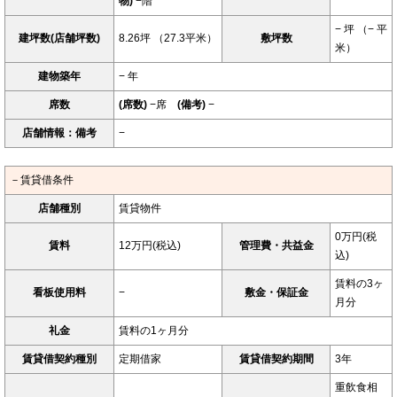
物)
−階
− 坪 （− 平
建坪数(店舗坪数)
8.26坪 （27.3平米）
敷坪数
米）
建物築年
− 年
席数
(席数)
−席
(備考)
−
店舗情報：備考
−
－賃貸借条件
店舗種別
賃貸物件
0万円(税
賃料
12万円(税込)
管理費・共益金
込)
賃料の3ヶ
看板使用料
−
敷金・保証金
月分
礼金
賃料の1ヶ月分
賃貸借契約種別
定期借家
賃貸借契約期間
3年
重飲食相