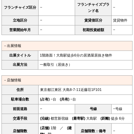
フランチャイズブラ
フランチャイズ区分
−
−
ンド名
立地区分
−
賃貸借区分
賃貸物件
営業開始年月
−
初期投資総額
−
－出展情報
出展タイトル
1階路面！大島駅徒歩6分の居酒屋居抜き物件
出展方法
一般取引（居抜き）
－店舗情報
住所
東京都江東区 大島8-7-11近藤荘1F101
駐車場台数
(占有)
−台
(共有)
−台
前面道路
−
号線
−号線
交通手段
(沿線)
都営新宿線
(最寄駅)
大島駅
(距離)
徒歩 6分
(店舗)
1階 ／
(建
店舗階数
店舗階数：備考
−