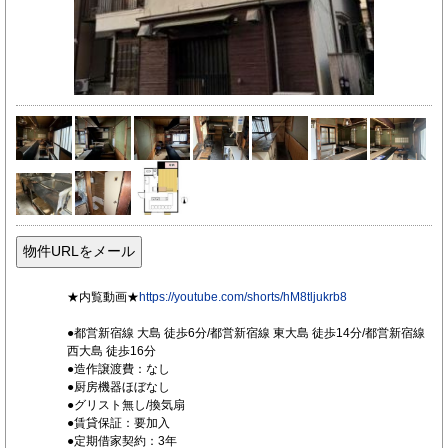
★内覧動画★
https://youtube.com/shorts/hM8tljukrb8
●都営新宿線 大島 徒歩6分/都営新宿線 東大島 徒歩14分/都営新宿線
西大島 徒歩16分
●造作譲渡費：なし
●厨房機器ほぼなし
●グリスト無し/換気扇
●賃貸保証：要加入
●定期借家契約：3年