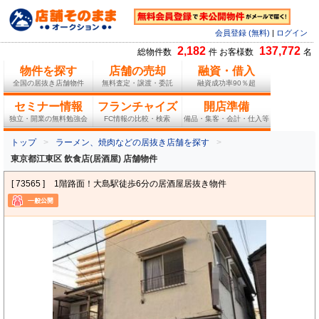
会員登録 (無料)
|
ログイン
2,182
137,772
総物件数
件 お客様数
名
物件を探す
店舗の売却
融資・借入
全国の居抜き店舗物件
無料査定・譲渡・委託
融資成功率90％超
セミナー情報
フランチャイズ
開店準備
独立・開業の無料勉強会
FC情報の比較・検索
備品・集客・会計・仕入等
トップ
ラーメン、焼肉などの居抜き店舗を探す
東京都江東区 飲食店(居酒屋) 店舗物件
[ 73565 ]
1階路面！大島駅徒歩6分の居酒屋居抜き物件