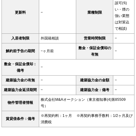
談可(匂
い・煙の
更新料
−
業種制限
強い業態
は対策込
で相談)
入居者制限
外国籍相談
営業時間制限
−
敷金・保証金償却の
解約前予告の期間
−ヶ月前
−
有無
敷金・保証金償却：
−
備考
建築協力金の有無
−
建築協力金の金額
−
建築協力金返済期間
−
建築協力金：備考
−
株式会社M&Aオークション（東京都知事(4)第85509
物件管理者情報
号）
※再契約料：1ヶ月 ※再契約事務手数料：1/2ヶ月及び
賃貸借条件：備考
消費税