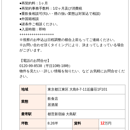
●再契約料：1ヶ月
●再契約事務手数料：1/2ヶ月及び消費税
●重飲食相談可(匂い・煙の強い業態は対策込で相談)
●外国籍相談
●諸条件ご相談ください。
●入居時期：即時
+++++++++++++++++
※視察のお申込は日程調整の都合上前もってご連絡ください。
※お問い合わせ頂くタイミングにより、決まってしまっている場合
がございます。
【電話のお問合せ】
0120-99-8538（平日10時-18時）
物件を見たい・詳しい情報を知りたい、など お気軽にお問合せくだ
さい。
地域
東京都江東区 大島8-7-11近藤荘1F101
飲食店
業態
居酒屋
最寄駅
都営新宿線 大島駅
坪数
8.26坪
賃料
12
万円