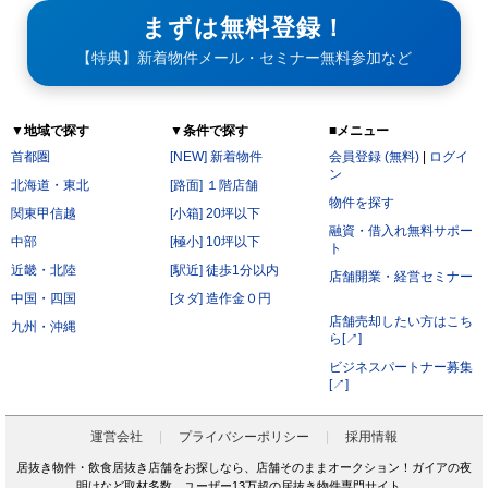
まずは無料登録！
【特典】新着物件メール・セミナー無料参加など
▼地域で探す
▼条件で探す
■メニュー
首都圏
[NEW] 新着物件
会員登録 (無料)
|
ログイ
ン
北海道・東北
[路面] １階店舗
物件を探す
関東甲信越
[小箱] 20坪以下
融資・借入れ無料サポー
中部
[極小] 10坪以下
ト
近畿・北陸
[駅近] 徒歩1分以内
店舗開業・経営セミナー
中国・四国
[タダ] 造作金０円
店舗売却したい方はこち
九州・沖縄
ら[↗]
ビジネスパートナー募集
[↗]
運営会社
プライバシーポリシー
採用情報
居抜き物件・飲食居抜き店舗をお探しなら、店舗そのままオークション！ガイアの夜
明けなど取材多数、ユーザー13万超の居抜き物件専門サイト。