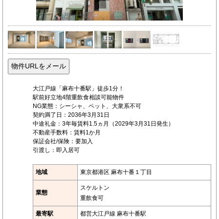
大江戸線「麻布十番駅」徒歩1分！
駅前好立地4階重飲食相談可能物件
NG業態：シーシャ、ペット、大衆系不可
契約満了日：2036年3月31日
中途礼金：3年毎賃料1.5ヵ月（2029年3月31日発生）
不動産手数料：賃料1か月
保証会社/保険：要加入
引渡し：即入居可
地域
東京都港区 麻布十番１丁目
スケルトン
業態
重飲食可
最寄駅
都営大江戸線 麻布十番駅