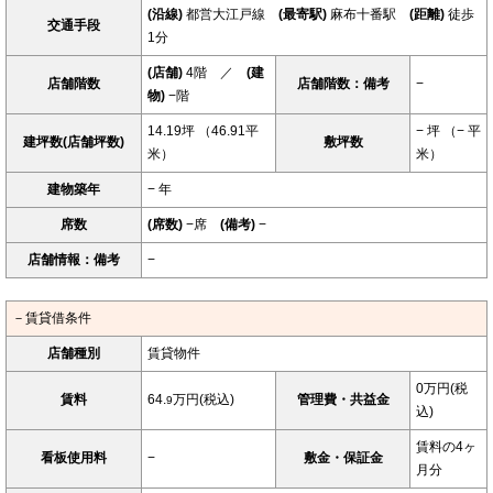
(沿線)
都営大江戸線
(最寄駅)
麻布十番駅
(距離)
徒歩
交通手段
1分
(店舗)
4階 ／
(建
店舗階数
店舗階数：備考
−
物)
−階
14.19坪 （46.91平
− 坪 （− 平
建坪数(店舗坪数)
敷坪数
米）
米）
建物築年
− 年
席数
(席数)
−席
(備考)
−
店舗情報：備考
−
－賃貸借条件
店舗種別
賃貸物件
0万円(税
賃料
64.
万円(税込)
管理費・共益金
9
込)
賃料の4ヶ
看板使用料
−
敷金・保証金
月分