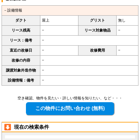
－設備情報
ダクト
屋上
グリスト
無し
リース残高
−
リース対象物品
−
リース：備考
−
直近の改修日
−
改修費用
−
改修の内容
−
譲渡対象外造作物
−
設備情報：備考
−
空き確認、物件を見たい・詳しい情報を知りたい、など・・・
現在の検索条件