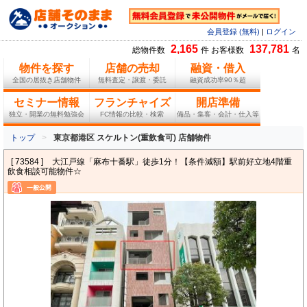
会員登録 (無料)
|
ログイン
2,165
137,781
総物件数
件 お客様数
名
物件を探す
店舗の売却
融資・借入
全国の居抜き店舗物件
無料査定・譲渡・委託
融資成功率90％超
セミナー情報
フランチャイズ
開店準備
独立・開業の無料勉強会
FC情報の比較・検索
備品・集客・会計・仕入等
トップ
東京都港区 スケルトン(重飲食可) 店舗物件
[ 73584 ]
大江戸線「麻布十番駅」徒歩1分！【条件減額】駅前好立地4階重
飲食相談可能物件☆