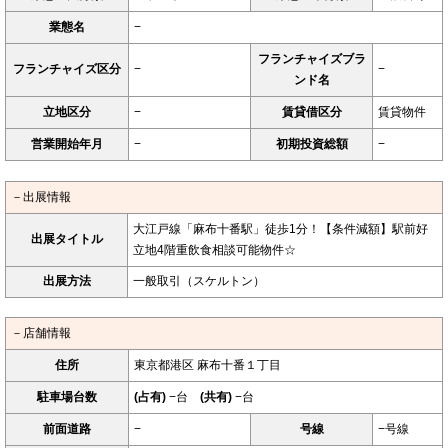
業態名
−
フランチャイズブラ
フランチャイズ区分
−
−
ンド名
立地区分
−
賃貸借区分
賃貸物件
営業開始年月
−
初期投資総額
−
－出展情報
大江戸線「麻布十番駅」徒歩1分！【条件減額】駅前好
出展タイトル
立地4階重飲食相談可能物件☆
出展方法
一般取引（スケルトン）
－店舗情報
住所
東京都港区 麻布十番１丁目
駐車場台数
(占有)
−台
(共有)
−台
前面道路
−
号線
−号線