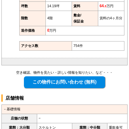
坪数
14.19坪
賃料
64.
万円
9
敷金/
階数
4階
賃料の4ヶ月分
保証金
造作価格
0
万円
アクセス数
754件
空き確認、物件を見たい・詳しい情報を知りたい、など・・・
店舗情報
－基礎情報
店舗の状態
−
業態：大分類
スケルトン
業態：中分類
重飲食可