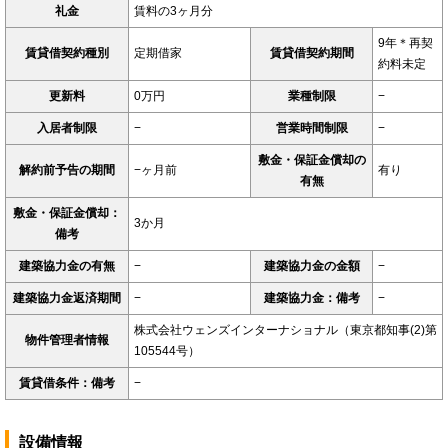
礼金
賃料の3ヶ月分
9年＊再契
賃貸借契約種別
定期借家
賃貸借契約期間
約料未定
更新料
0万円
業種制限
−
入居者制限
−
営業時間制限
−
敷金・保証金償却の
解約前予告の期間
−ヶ月前
有り
有無
敷金・保証金償却：
3か月
備考
建築協力金の有無
−
建築協力金の金額
−
建築協力金返済期間
−
建築協力金：備考
−
株式会社ウェンズインターナショナル（東京都知事(2)第
物件管理者情報
105544号）
賃貸借条件：備考
−
設備情報