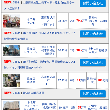
NEW
[
74644
]
大型商業施設の集客を取り込む 独立型ラー
メン店居抜き
東京都 大田
賃料の
その他
70.
万円
区
28.05坪
2階
4
10ヶ月
応相談
その他
( 蒲田駅 )
分
NEW
[
74634
]
JR「蒲田駅」徒歩1分！駅前繁華街エリア2
階重飲食可能物件☆
神奈川県 川
飲食店
賃料の8
崎市川崎区
10.92坪
2階
38.
万円
応相談
5
レストラン
ヶ月分
( 川崎駅 )
NEW
[
74632
]
JR「川崎駅」徒歩5分。駅前繁華街エリア2
階スペイン料理店居抜き物件☆
高知県 高知
飲食店
賃料の3
市
27.22坪
6階
11
万円
100
万円
居酒屋
ヶ月分
( - )
NEW
[
74631
]
高知市本町居酒屋
飲食店
神奈川県 相
パン・ケー
0万円/
模原市南区
50.35坪
1階
55
万円
応相談
キ・和菓子・
400万円