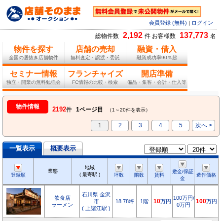
会員登録 (無料)
|
ログイン
2,192
137,773
総物件数
件 お客様数
名
物件を探す
店舗の売却
融資・借入
全国の居抜き店舗物件
無料査定・譲渡・委託
融資成功率90％超
セミナー情報
フランチャイズ
開店準備
独立・開業の無料勉強会
FC情報の比較・検索
備品・集客・会計・仕入等
物件情報
2192
件
1ページ目
（1～20件を表示）
1
2
3
4
5
次へ >
一覧表示
概要表示
地域
業態
敷金/保証
( 最寄駅 )
登録順
坪数
階数
賃料
造作価格
金
石川県 金沢
飲食店
100万円/
市
18.78坪
1階
10
万円
100
万円
ラーメン
0万円
( 上諸江駅 )