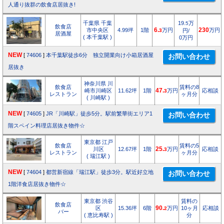
人通り抜群の飲食店居抜き!
千葉県 千葉
19.
万
5
飲食店
市中央区
4.99坪
1階
6.
万円
230
万円
3
円/
居酒屋
( 本千葉駅 )
0万円
NEW
[
74606
]
本千葉駅徒歩6分 独立開業向け小箱居酒屋
居抜き
神奈川県 川
飲食店
賃料の8
崎市川崎区
11.62坪
1階
47.
万円
応相談
3
レストラン
ヶ月分
( 川崎駅 )
NEW
[
74605
]
JR「川崎駅」徒歩5分。駅前繁華街エリア1
階スペイン料理店居抜き物件☆
東京都 江戸
飲食店
賃料の5
川区
12.67坪
1階
25.
万円
応相談
3
レストラン
ヶ月分
( 瑞江駅 )
NEW
[
74604
]
都営新宿線「瑞江駅」徒歩3分。駅近好立地
1階洋食店居抜き物件☆
東京都 渋谷
賃料の
飲食店
区
15.36坪
6階
90.
万円
10ヶ月
応相談
2
バー
( 恵比寿駅 )
分