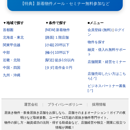
【特典】新着物件メール・セミナー無料参加など
▼地域で探す
▼条件で探す
■メニュー
首都圏
[NEW] 新着物件
会員登録 (無料)
|
ログイ
ン
北海道・東北
[路面] １階店舗
物件を探す
関東甲信越
[小箱] 20坪以下
融資・借入れ無料サポー
中部
[極小] 10坪以下
ト
近畿・北陸
[駅近] 徒歩1分以内
店舗開業・経営セミナー
中国・四国
[タダ] 造作金０円
店舗売却したい方はこち
九州・沖縄
ら[↗]
ビジネスパートナー募集
[↗]
運営会社
プライバシーポリシー
採用情報
居抜き物件・飲食居抜き店舗をお探しなら、店舗そのままオークション！ガイアの夜
明けなど取材多数、ユーザー13万超の居抜き物件専門サイト。
物件の探し方・融資成功の法則・得する助成金など、店舗経営や独立・開業に役立つ
情報が満載！