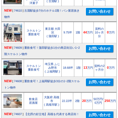
( 古淵駅 )
洋菓子
NEW
[
74610
]
古淵駅徒歩7分のホテル1階！パン屋居抜き
物件
東京都 大田
賃料の
スケルトン
区
9.75坪
1階
44
万円
10ヶ月
0
万円
重飲食可
( 蒲田駅 )
分
NEW
[
74609
]
重飲食可！蒲田駅徒歩1分の商店街沿い1~2
階スケルトン物件
埼玉県 ふじ
スケルトン
賃料の2
み野市
18.68坪
1階
13
万円
0
万円
重飲食可
ヶ月分
( 上福岡駅 )
NEW
[
74608
]
重飲食可！上福岡駅徒歩3分の1~2階スケル
トン物件
大阪府 高槻
飲食店
50万円/
市
22.22坪
2階
20
万円
250
万円
居酒屋
0万円
( 高槻市駅 )
NEW
[
74607
]
【北摂の好立地】高槻を代表する商店街！