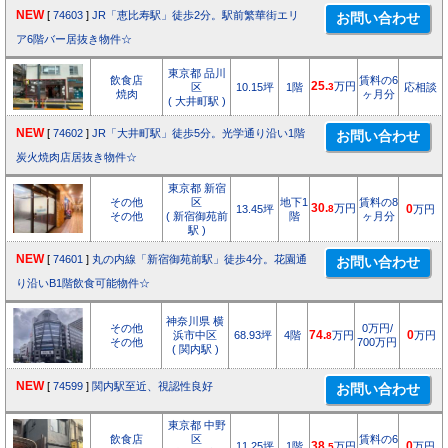
NEW
[
74603
]
JR「恵比寿駅」徒歩2分。駅前繁華街エリ
ア6階バー居抜き物件☆
東京都 品川
飲食店
賃料の6
25.
万円
区
10.15坪
1階
3
応相談
焼肉
ヶ月分
( 大井町駅 )
NEW
[
74602
]
JR「大井町駅」徒歩5分。光学通り沿い1階
炭火焼肉店居抜き物件☆
東京都 新宿
その他
区
地下1
賃料の8
30.
万円
13.45坪
8
0
万円
その他
( 新宿御苑前
階
ヶ月分
駅 )
NEW
[
74601
]
丸の内線「新宿御苑前駅」徒歩4分。花園通
り沿いB1階飲食可能物件☆
神奈川県 横
その他
0万円/
浜市中区
68.93坪
4階
74.
万円
0
万円
8
その他
700万円
( 関内駅 )
NEW
[
74599
]
関内駅至近、視認性良好
東京都 中野
飲食店
区
賃料の6
11.25坪
1階
38.
万円
0
万円
5