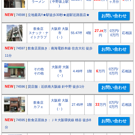
ラーメン
( 中野坂上駅
ヶ月分
)
NEW
[
74598
]
立地最高!!★駅徒歩30秒★超駅近路面店★
飲食店
大阪府 大阪
27.
万
0万円/
39
スナック・ナ
市
55.47坪
4階
応相談
0万円
円
イトクラブ
( - )
NEW
[
74597
]
飲食店居抜き：南海電鉄本線 住吉大社 徒歩
11分
大阪府 大阪
その他
0万円/
市
4.49坪
1階
6
万円
応相談
その他
0万円
( - )
NEW
[
74596
]
貸店舗：近鉄南大阪線 針中野 徒歩1分
大阪府 大阪
飲食店
0万円/
市
27.45坪
1階
33
万円
応相談
カフェ
0万円
( - )
NEW
[
74595
]
飲食店居抜き：ＪＲ大阪環状線 桃谷 徒歩8
分