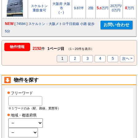
大阪府 大阪
スケルトン
20万円/
市
9.87坪
2階
5.
万円
0
万円
5
重飲食可
0万円
( - )
NEW
[
74594
]
スケルトン：大阪メトロ千日前線 小路 徒歩
5分
物件情報
2192
件
1ページ目
（1～20件を表示）
1
2
3
4
5
次へ >
物件を探す
フリーワード
※１ワードのみ（駅、路線、業態等）
地域・都道府県