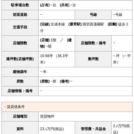
駐車場台数
(占有)
−台
(共有)
−台
前面道路
−
号線
−号線
(沿線)
京成本線
(最寄駅)
堀切菖蒲園駅
(距離)
徒歩 1
交通手段
分
(店舗)
1階 ／
(建
店舗階数
店舗階数：備考
−
物)
−階
10.98坪 （36.3平
− 坪 （− 平
建坪数(店舗坪数)
敷坪数
米）
米）
建物築年
− 年
席数
(席数)
−席
(備考)
−
店舗情報：備考
−
－賃貸借条件
店舗種別
賃貸物件
2.
万円(税
2
賃料
23.
万円(税込)
管理費・共益金
1
込)