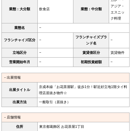
カレー・
アジア・
業態：大分類
飲食店
業態：中分類
エスニッ
ク料理
業態名
−
フランチャイズブラ
フランチャイズ区分
−
−
ンド名
立地区分
−
賃貸借区分
賃貸物件
営業開始年月
−
初期投資総額
−
－出展情報
京成本線「お花茶屋駅」徒歩1分！駅近好立地1階タイ料
出展タイトル
理店居抜き物件☆
出展方法
一般取引（居抜き）
－店舗情報
住所
東京都葛飾区 お花茶屋1丁目