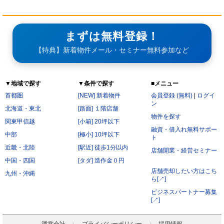
まずは無料登録！
【特典】新着物件メール・セミナー無料参加など
▼地域で探す
▼条件で探す
■メニュー
首都圏
[NEW] 新着物件
会員登録 (無料)
|
ログイ
ン
北海道・東北
[路面] １階店舗
物件を探す
関東甲信越
[小箱] 20坪以下
融資・借入れ無料サポー
中部
[極小] 10坪以下
ト
近畿・北陸
[駅近] 徒歩1分以内
店舗開業・経営セミナー
中国・四国
[タダ] 造作金０円
店舗売却したい方はこち
九州・沖縄
ら[↗]
ビジネスパートナー募集
[↗]