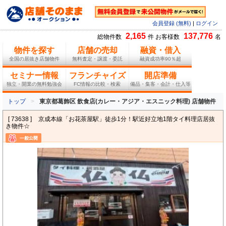
会員登録 (無料)
|
ログイン
2,165
137,776
総物件数
件 お客様数
名
物件を探す
店舗の売却
融資・借入
全国の居抜き店舗物件
無料査定・譲渡・委託
融資成功率90％超
セミナー情報
フランチャイズ
開店準備
独立・開業の無料勉強会
FC情報の比較・検索
備品・集客・会計・仕入等
トップ
東京都葛飾区 飲食店(カレー・アジア・エスニック料理) 店舗物件
[ 73638 ]
京成本線「お花茶屋駅」徒歩1分！駅近好立地1階タイ料理店居抜
き物件☆