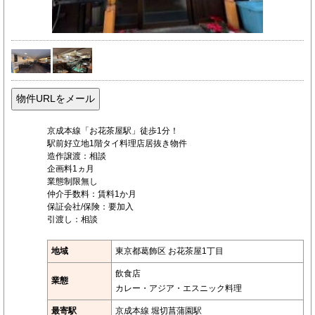
京成本線「お花茶屋駅」徒歩1分！
駅前好立地1階タイ料理店居抜き物件
造作譲渡：相談
企画料1ヵ月
業態制限無し
仲介手数料：賃料1か月
保証会社/保険：要加入
引渡し：相談
地域
東京都葛飾区 お花茶屋1丁目
飲食店
業態
カレー・アジア・エスニック料理
最寄駅
京成本線 堀切菖蒲園駅