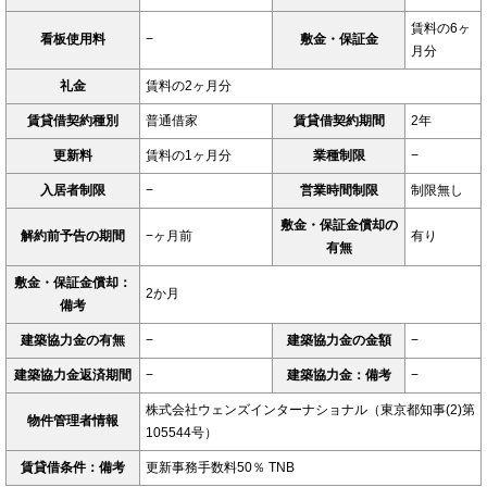
賃料の6ヶ
看板使用料
−
敷金・保証金
月分
礼金
賃料の2ヶ月分
賃貸借契約種別
普通借家
賃貸借契約期間
2年
更新料
賃料の1ヶ月分
業種制限
−
入居者制限
−
営業時間制限
制限無し
敷金・保証金償却の
解約前予告の期間
−ヶ月前
有り
有無
敷金・保証金償却：
2か月
備考
建築協力金の有無
−
建築協力金の金額
−
建築協力金返済期間
−
建築協力金：備考
−
株式会社ウェンズインターナショナル（東京都知事(2)第
物件管理者情報
105544号）
賃貸借条件：備考
更新事務手数料50％ TNB