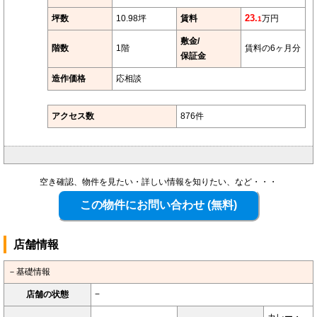
坪数
10.98坪
賃料
23.
万円
1
敷金/
階数
1階
賃料の6ヶ月分
保証金
造作価格
応相談
アクセス数
876件
空き確認、物件を見たい・詳しい情報を知りたい、など・・・
店舗情報
－基礎情報
店舗の状態
−