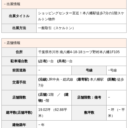
－出展情報
ショッピングセンター至近！本八幡駅徒歩7分の1階スケ
出展タイトル
ルトン物件
出展方法
一般取引（スケルトン）
－店舗情報
住所
千葉県市川市 南八幡4-18-18コープ野村本八幡1F105
駐車場台数
(占有)
−台
(共有)
−台
前面道路
−
号線
−号線
(沿線)
JR中央・総武線
(最寄駅)
本八幡駅
(距離)
徒歩
交通手段
7分
(店舗)
1階 ／
(建
店舗階数
店舗階数：備考
−
物)
−階
19.02坪 （62.88平
− 坪 （− 平
建坪数(店舗坪数)
敷坪数
米）
米）
建物築年
− 年