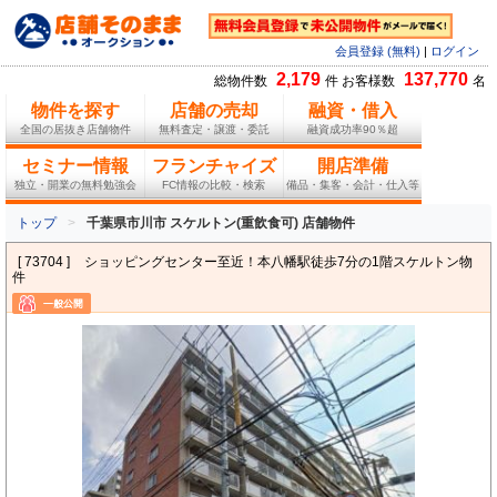
会員登録 (無料)
|
ログイン
2,179
137,770
総物件数
件 お客様数
名
物件を探す
店舗の売却
融資・借入
全国の居抜き店舗物件
無料査定・譲渡・委託
融資成功率90％超
セミナー情報
フランチャイズ
開店準備
独立・開業の無料勉強会
FC情報の比較・検索
備品・集客・会計・仕入等
トップ
千葉県市川市 スケルトン(重飲食可) 店舗物件
[ 73704 ]
ショッピングセンター至近！本八幡駅徒歩7分の1階スケルトン物
件