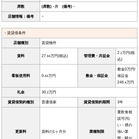
席数
(席数)
−席
(備考)
−
店舗情報：備考
−
－賃貸借条件
店舗種別
賃貸物件
2.
万円(税
2
賃料
27.
万円(税込)
管理費・共益金
94
込)
敷金0万円/
看板使用料
0.
万円
敷金・保証金
保証金
44
246.
万円
4
礼金
30.
万円
2
賃貸借契約種別
普通借家
賃貸借契約期間
3年
重飲食相
談可(匂
い・煙の
更新料
賃料の1ヶ月分
業種制限
強い業
態・騒が