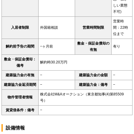
しい業態
不可)
営業時
入居者制限
外国籍相談
営業時間制限
間：22時
位まで
敷金・保証金償却の
解約前予告の期間
−ヶ月前
有り
有無
敷金・保証金償却：
解約時30.20万円
備考
建築協力金の有無
−
建築協力金の金額
−
建築協力金返済期間
−
建築協力金：備考
−
株式会社M&Aオークション（東京都知事(4)第85509
物件管理者情報
号）
賃貸借条件：備考
−
設備情報