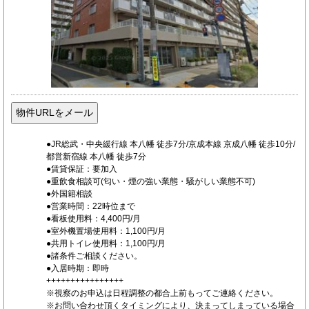
●JR総武・中央緩行線 本八幡 徒歩7分/京成本線 京成八幡 徒歩10分/
都営新宿線 本八幡 徒歩7分
●賃貸保証：要加入
●重飲食相談可(匂い・煙の強い業態・騒がしい業態不可)
●外国籍相談
●営業時間：22時位まで
●看板使用料：4,400円/月
●室外機置場使用料：1,100円/月
●共用トイレ使用料：1,100円/月
●諸条件ご相談ください。
●入居時期：即時
++++++++++++++++
※視察のお申込は日程調整の都合上前もってご連絡ください。
※お問い合わせ頂くタイミングにより、決まってしまっている場合