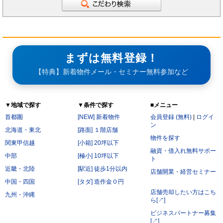
まずは無料登録！
【特典】新着物件メール・セミナー無料参加など
▼地域で探す
▼条件で探す
■メニュー
首都圏
[NEW] 新着物件
会員登録 (無料)
|
ログイ
ン
北海道・東北
[路面] １階店舗
物件を探す
関東甲信越
[小箱] 20坪以下
融資・借入れ無料サポー
中部
[極小] 10坪以下
ト
近畿・北陸
[駅近] 徒歩1分以内
店舗開業・経営セミナー
中国・四国
[タダ] 造作金０円
店舗売却したい方はこち
九州・沖縄
ら[↗]
ビジネスパートナー募集
[↗]