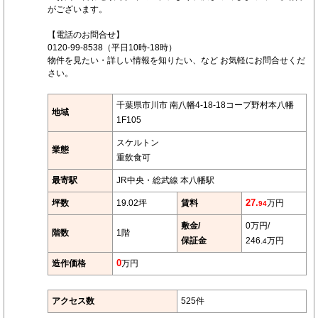
がございます。
【電話のお問合せ】
0120-99-8538（平日10時-18時）
物件を見たい・詳しい情報を知りたい、など お気軽にお問合せくだ
さい。
千葉県市川市 南八幡4-18-18コープ野村本八幡
地域
1F105
スケルトン
業態
重飲食可
最寄駅
JR中央・総武線 本八幡駅
坪数
19.02坪
賃料
27.
万円
94
敷金/
0万円/
階数
1階
保証金
246.
万円
4
造作価格
0
万円
アクセス数
525件