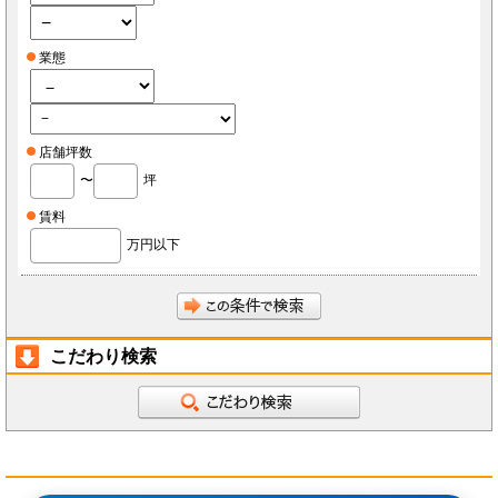
業態
店舗坪数
〜
坪
賃料
万円以下
こだわり検索