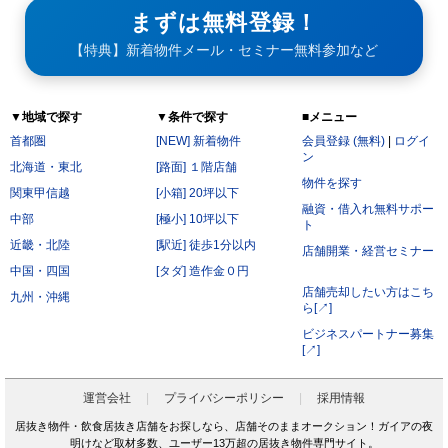
まずは無料登録！
【特典】新着物件メール・セミナー無料参加など
▼地域で探す
▼条件で探す
■メニュー
首都圏
[NEW] 新着物件
会員登録 (無料)
|
ログイ
ン
北海道・東北
[路面] １階店舗
物件を探す
関東甲信越
[小箱] 20坪以下
融資・借入れ無料サポー
中部
[極小] 10坪以下
ト
近畿・北陸
[駅近] 徒歩1分以内
店舗開業・経営セミナー
中国・四国
[タダ] 造作金０円
店舗売却したい方はこち
九州・沖縄
ら[↗]
ビジネスパートナー募集
[↗]
運営会社
プライバシーポリシー
採用情報
居抜き物件・飲食居抜き店舗をお探しなら、店舗そのままオークション！ガイアの夜
明けなど取材多数、ユーザー13万超の居抜き物件専門サイト。