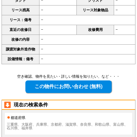
ダクト
−
グリスト
−
リース残高
−
リース対象物品
−
リース：備考
−
直近の改修日
−
改修費用
−
改修の内容
−
譲渡対象外造作物
−
設備情報：備考
−
空き確認、物件を見たい・詳しい情報を知りたい、など・・・
現在の検索条件
都道府県
三重県、大阪府、兵庫県、京都府、滋賀県、奈良県、和歌山県、富山県、
石川県、福井県