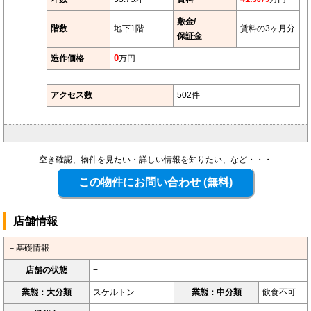
敷金/
階数
地下1階
賃料の3ヶ月分
保証金
造作価格
0
万円
アクセス数
502件
空き確認、物件を見たい・詳しい情報を知りたい、など・・・
店舗情報
－基礎情報
店舗の状態
−
業態：大分類
スケルトン
業態：中分類
飲食不可