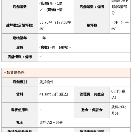
5階建 地下
(店舗)
地下1階
店舗階数
店舗階数：備考
1階/3階部
／
(建物)
−階
分
53.75坪 （177.68平
− 坪 （− 平
建坪数(店舗坪数)
敷坪数
米）
米）
建物築年
− 年
席数
(席数)
−席
(備考)
−
店舗情報：備考
−
－賃貸借条件
店舗種別
賃貸物件
0万円(税
賃料
41.
万円(税込)
管理費・共益金
3875
込)
賃料の3ヶ
看板使用料
−
敷金・保証金
月分
礼金
賃料の2ヶ月分