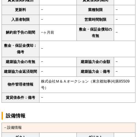
賃貸借契約種別
−
賃貸借契約期間
−
更新料
−
業種制限
−
入居者制限
−
営業時間制限
−
敷金・保証金償却の
解約前予告の期間
−ヶ月前
−
有無
敷金・保証金償却：
−
備考
建築協力金の有無
−
建築協力金の金額
−
建築協力金返済期間
−
建築協力金：備考
−
株式会社Ｍ＆Ａオークション（東京都知事(4)第85509
物件管理者情報
号）
賃貸借条件：備考
−
設備情報
－設備情報