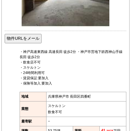
・神戸高速東西線 高速長田 徒歩2分 ・神戸市営地下鉄西神山手線
長田 徒歩2分
・飲食店不可
・スケルトン
・24時間利用可
・賃貸保証:要加入
・保険等加入:要加入
地域
兵庫県神戸市 長田区四番町
スケルトン
業態
飲食不可
最寄駅
−
坪数
53.75坪
賃料
41.
万円
3875