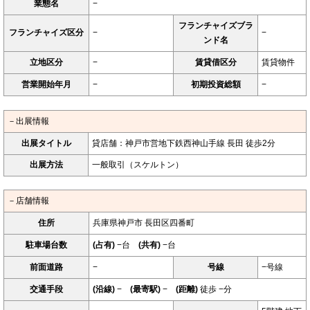
業態名
−
フランチャイズブラ
フランチャイズ区分
−
−
ンド名
立地区分
−
賃貸借区分
賃貸物件
営業開始年月
−
初期投資総額
−
－出展情報
出展タイトル
貸店舗：神戸市営地下鉄西神山手線 長田 徒歩2分
出展方法
一般取引（スケルトン）
－店舗情報
住所
兵庫県神戸市 長田区四番町
駐車場台数
(占有)
−台
(共有)
−台
前面道路
−
号線
−号線
交通手段
(沿線)
−
(最寄駅)
−
(距離)
徒歩 −分