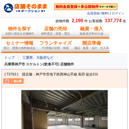
会員登録 (無料)
|
ログイン
2,190
137,774
総物件数
件 お客様数
名
物件を探す
店舗の売却
融資・借入
全国の居抜き店舗物件
無料査定・譲渡・委託
融資成功率90％超
セミナー情報
フランチャイズ
開店準備
独立・開業の無料勉強会
FC情報の比較・検索
備品・集客・会計・仕入等
トップ
三重県、大阪府など
兵庫県神戸市 スケルトン(飲食不可) 店舗物件
[ 73763 ]
貸店舗：神戸市営地下鉄西神山手線 長田 徒歩2分