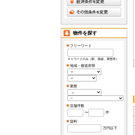
物件を探す
フリーワード
※１ワードのみ（駅、路線、業態等）
地域・都道府県
業態
店舗坪数
〜
坪
賃料
万円以下