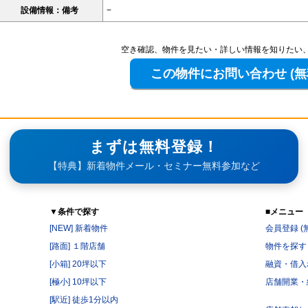
設備情報：備考
−
空き確認、物件を見たい・詳しい情報を知りたい
まずは無料登録！
【特典】新着物件メール・セミナー無料参加など
▼条件で探す
■メニュー
[NEW] 新着物件
会員登録 (
[路面] １階店舗
物件を探す
[小箱] 20坪以下
融資・借入
[極小] 10坪以下
店舗開業・
[駅近] 徒歩1分以内