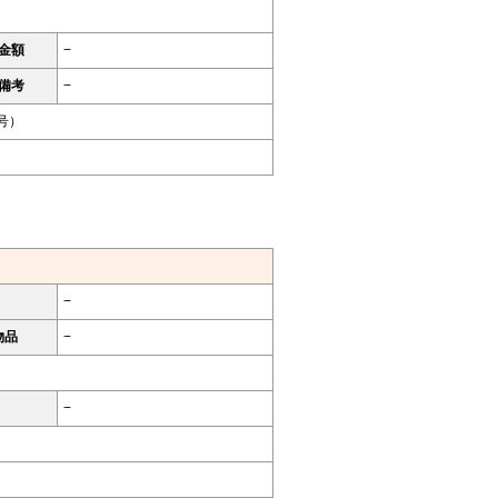
金額
−
備考
−
号）
−
物品
−
−