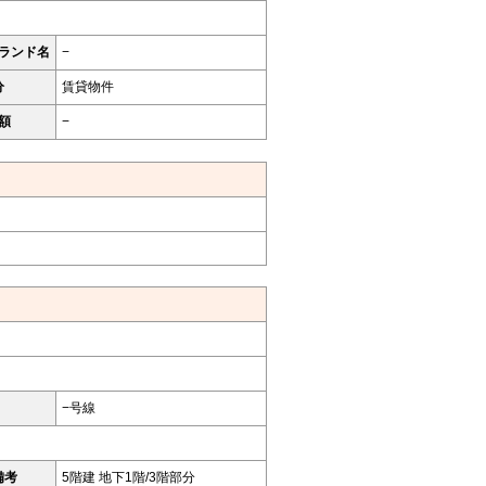
ランド名
−
分
賃貸物件
額
−
−号線
備考
5階建 地下1階/3階部分