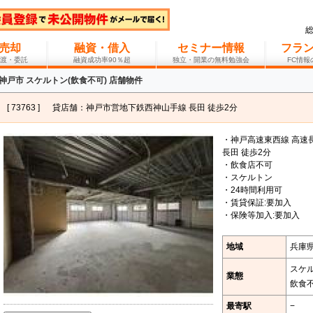
売却
融資・借入
セミナー情報
フラ
渡・委託
融資成功率90％超
独立・開業の無料勉強会
FC情
神戸市 スケルトン(飲食不可) 店舗物件
[ 73763 ]
貸店舗：神戸市営地下鉄西神山手線 長田 徒歩2分
・神戸高速東西線 高速
長田 徒歩2分
・飲食店不可
・スケルトン
・24時間利用可
・賃貸保証:要加入
・保険等加入:要加入
地域
兵庫
スケ
業態
飲食
最寄駅
−