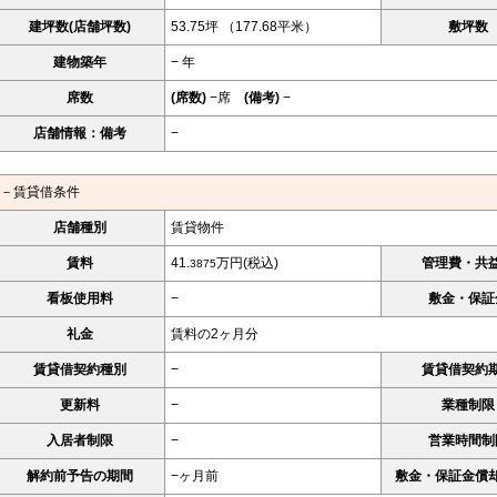
建坪数(店舗坪数)
53.75坪 （177.68平米）
敷坪数
建物築年
− 年
席数
(席数)
−席
(備考)
−
店舗情報：備考
−
－賃貸借条件
店舗種別
賃貸物件
賃料
41.
万円(税込)
管理費・共
3875
看板使用料
−
敷金・保証
礼金
賃料の2ヶ月分
賃貸借契約種別
−
賃貸借契約
更新料
−
業種制限
入居者制限
−
営業時間制
解約前予告の期間
−ヶ月前
敷金・保証金償