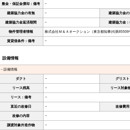
敷金・保証金償却：備考
−
建築協力金の有無
−
建築協力金の
建築協力金返済期間
−
建築協力金：
物件管理者情報
株式会社Ｍ＆Ａオークション（東京都知事(4)第85509
賃貸借条件：備考
−
設備情報
－設備情報
ダクト
−
グリスト
リース残高
−
リース対象
リース：備考
−
直近の改修日
−
改修費用
改修の内容
−
譲渡対象外造作物
−