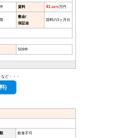
5坪
賃料
41.
万円
3875
敷金/
階
賃料の3ヶ月分
保証金
509件
、など・・・
類
飲食不可