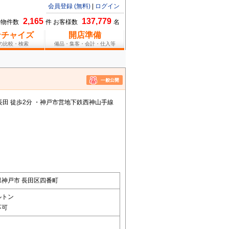
会員登録 (無料)
|
ログイン
2,165
137,779
総物件数
件 お客様数
名
ンチャイズ
開店準備
報の比較・検索
備品・集客・会計・仕入等
長田 徒歩2分 ・神戸市営地下鉄西神山手線
県神戸市 長田区四番町
ルトン
不可