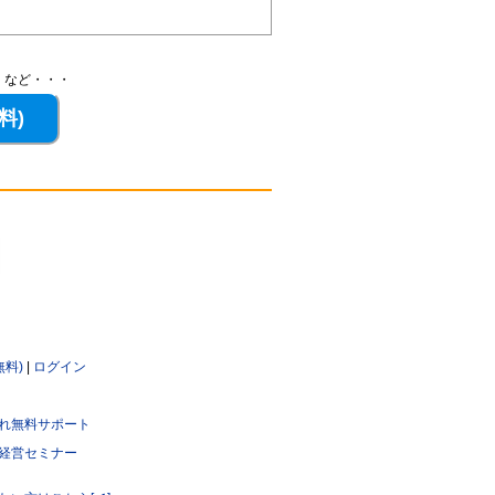
、など・・・
無料)
|
ログイン
れ無料サポート
経営セミナー