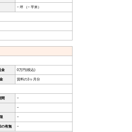
− 坪 （− 平米）
益金
0万円(税込)
金
賃料の3ヶ月分
期間
−
−
限
−
却の有無
−