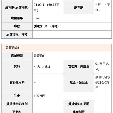
21.09坪 （69.73平
− 坪 （− 平
建坪数(店舗坪数)
敷坪数
米）
米）
建物築年
− 年
席数
(席数)
−席
(備考)
−
店舗情報：備考
−
－賃貸借条件
店舗種別
賃貸物件
0.
万円(税
3
賃料
20万円(税込)
管理費・共益金
込)
敷金0万円/
看板使用料
−
敷金・保証金
保証金0万
円
礼金
100万円
賃貸借契約種別
−
賃貸借契約期間
−
更新料
−
業種制限
−