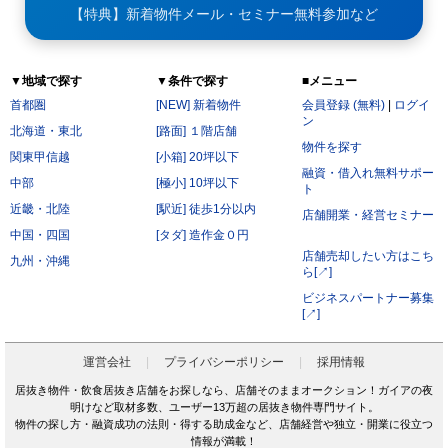
【特典】新着物件メール・セミナー無料参加など
▼地域で探す
▼条件で探す
■メニュー
首都圏
[NEW] 新着物件
会員登録 (無料)
|
ログイ
ン
北海道・東北
[路面] １階店舗
物件を探す
関東甲信越
[小箱] 20坪以下
融資・借入れ無料サポー
中部
[極小] 10坪以下
ト
近畿・北陸
[駅近] 徒歩1分以内
店舗開業・経営セミナー
中国・四国
[タダ] 造作金０円
店舗売却したい方はこち
九州・沖縄
ら[↗]
ビジネスパートナー募集
[↗]
運営会社
プライバシーポリシー
採用情報
居抜き物件・飲食居抜き店舗をお探しなら、店舗そのままオークション！ガイアの夜
明けなど取材多数、ユーザー13万超の居抜き物件専門サイト。
物件の探し方・融資成功の法則・得する助成金など、店舗経営や独立・開業に役立つ
情報が満載！