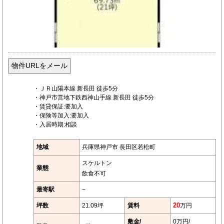
・ＪＲ山陽本線 新長田 徒歩5分
・神戸市営地下鉄西神山手線 新長田 徒歩5分
・賃貸保証:要加入
・保険等加入:要加入
・入居時期:相談
地域
兵庫県神戸市 長田区若松町
スケルトン
業態
飲食不可
最寄駅
−
坪数
21.09坪
賃料
20
万円
敷金/
0万円/