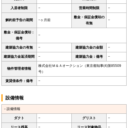
入居者制限
−
営業時間制限
−
敷金・保証金償却の
解約前予告の期間
−ヶ月前
−
有無
敷金・保証金償却：
−
備考
建築協力金の有無
−
建築協力金の金額
−
建築協力金返済期間
−
建築協力金：備考
−
株式会社Ｍ＆Ａオークション（東京都知事(4)第85509
物件管理者情報
号）
賃貸借条件：備考
−
設備情報
－設備情報
ダクト
−
グリスト
−
リース残高
−
リース対象物品
−