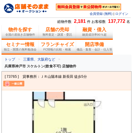
会員登録 (無料)
|
ログイン
2,181
137,772
総物件数
件 お客様数
名
物件を探す
店舗の売却
融資・借入
全国の居抜き店舗物件
無料査定・譲渡・委託
融資成功率90％超
セミナー情報
フランチャイズ
開店準備
独立・開業の無料勉強会
FC情報の比較・検索
備品・集客・会計・仕入等
トップ
三重県、大阪府など
兵庫県神戸市 スケルトン(飲食不可) 店舗物件
[ 73765 ]
貸事務所：ＪＲ山陽本線 新長田 徒歩5分