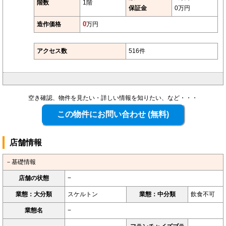
階数
1階
保証金
0万円
造作価格
0
万円
アクセス数
516件
空き確認、物件を見たい・詳しい情報を知りたい、など・・・
店舗情報
－基礎情報
店舗の状態
−
業態：大分類
スケルトン
業態：中分類
飲食不可
業態名
−