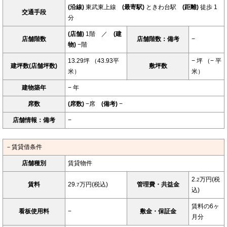
(沿線)
東武東上線
(最寄駅)
ときわ台駅
(距離)
徒歩 1
交通手段
分
(店舗)
1階 ／
(建
店舗階数
店舗階数：備考
−
物)
−階
13.29坪 （43.93平
− 坪 （− 平
建坪数(店舗坪数)
敷坪数
米）
米）
建物築年
− 年
席数
(席数)
−席
(備考)
−
店舗情報：備考
−
－賃貸借条件
店舗種別
賃貸物件
2.
万円(税
2
賃料
29.
万円(税込)
管理費・共益金
7
込)
賃料の6ヶ
看板使用料
−
敷金・保証金
月分