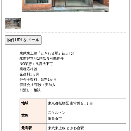
東武東上線「ときわ台駅」徒歩1分！
駅前好立地1階飲食可能物件
NG業態：風営法不可
業種応相談
企画料1ヵ月
仲介手数料：賃料1か月
保証会社/保険：要加入
引渡し：相談
地域
東京都板橋区 南常盤台1丁目
スケルトン
業態
重飲食可
最寄駅
東武東上線 ときわ台駅