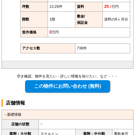
坪数
13.29坪
賃料
29.
万円
7
敷金/
階数
1階
賃料の6ヶ月分
保証金
造作価格
0
万円
アクセス数
738件
空き確認、物件を見たい・詳しい情報を知りたい、など・・・
店舗情報
－基礎情報
店舗の状態
−
業態：大分類
スケルトン
業態：中分類
重飲食可