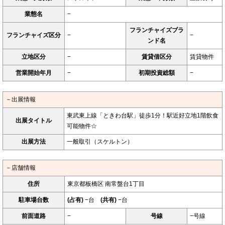
業態名
−
フランチャイズブラ
フランチャイズ区分
−
−
ンド名
立地区分
−
賃貸借区分
賃貸物件
営業開始年月
−
初期投資総額
−
－出展情報
東武東上線「ときわ台駅」徒歩1分！駅近好立地1階飲食
出展タイトル
可能物件☆
出展方法
一般取引（スケルトン）
－店舗情報
住所
東京都板橋区 南常盤台1丁目
駐車場台数
(占有)
−台
(共有)
−台
前面道路
−
号線
−号線