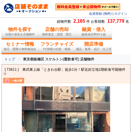
会員登録 (無料)
|
ログイン
2,165
137,779
総物件数
件 お客様数
名
物件を探す
店舗の売却
融資・借入
全国の居抜き店舗物件
無料査定・譲渡・委託
融資成功率90％超
セミナー情報
フランチャイズ
開店準備
独立・開業の無料勉強会
FC情報の比較・検索
備品・集客・会計・仕入等
トップ
東京都板橋区 スケルトン(重飲食可) 店舗物件
[ 73811 ]
東武東上線「ときわ台駅」徒歩1分！駅近好立地1階飲食可能物件
☆