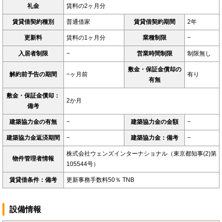
礼金
賃料の2ヶ月分
賃貸借契約種別
普通借家
賃貸借契約期間
2年
更新料
賃料の1ヶ月分
業種制限
−
入居者制限
−
営業時間制限
制限無し
敷金・保証金償却の
解約前予告の期間
−ヶ月前
有り
有無
敷金・保証金償却：
2か月
備考
建築協力金の有無
−
建築協力金の金額
−
建築協力金返済期間
−
建築協力金：備考
−
株式会社ウェンズインターナショナル（東京都知事(2)第
物件管理者情報
105544号）
賃貸借条件：備考
更新事務手数料50％ TNB
設備情報