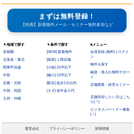
まずは無料登録！
【特典】新着物件メール・セミナー無料参加など
▼地域で探す
▼条件で探す
■メニュー
首都圏
[NEW] 新着物件
会員登録 (無料)
|
ログイ
ン
北海道・東北
[路面] １階店舗
物件を探す
関東甲信越
[小箱] 20坪以下
融資・借入れ無料サポー
中部
[極小] 10坪以下
ト
近畿・北陸
[駅近] 徒歩1分以内
店舗開業・経営セミナー
中国・四国
[タダ] 造作金０円
店舗売却したい方はこち
九州・沖縄
ら[↗]
ビジネスパートナー募集
[↗]
運営会社
プライバシーポリシー
採用情報