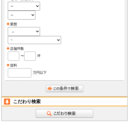
業態
店舗坪数
〜
坪
賃料
万円以下
こだわり検索