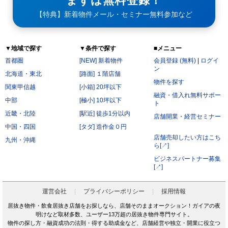
まずは無料登録！
【特典】新着物件メール・セミナー無料参加など
▼地域で探す
▼条件で探す
■メニュー
首都圏
[NEW] 新着物件
会員登録 (無料)
|
ログイ
ン
北海道・東北
[路面] １階店舗
物件を探す
関東甲信越
[小箱] 20坪以下
融資・借入れ無料サポー
中部
[極小] 10坪以下
ト
近畿・北陸
[駅近] 徒歩1分以内
店舗開業・経営セミナー
中国・四国
[タダ] 造作金０円
店舗売却したい方はこち
九州・沖縄
ら[↗]
ビジネスパートナー募集
[↗]
運営会社
プライバシーポリシー
採用情報
居抜き物件・飲食居抜き店舗をお探しなら、店舗そのままオークション！ガイアの夜
明けなど取材多数、ユーザー13万超の居抜き物件専門サイト。
物件の探し方・融資成功の法則・得する助成金など、店舗経営や独立・開業に役立つ