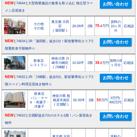
NEW
[
74644
]
大型商業施設の集客を取り込む 独立型ラー
メン店居抜き
東京都 大田
賃料の
その他
70.
万円
区
28.05坪
2階
4
10ヶ月
応相談
その他
( 蒲田駅 )
分
NEW
[
74634
]
JR「蒲田駅」徒歩1分！駅前繁華街エリア2
階重飲食可能物件☆
神奈川県 川
飲食店
賃料の8
崎市川崎区
10.92坪
2階
38.
万円
応相談
5
レストラン
ヶ月分
( 川崎駅 )
NEW
[
74632
]
JR「川崎駅」徒歩5分。駅前繁華街エリア2
階スペイン料理店居抜き物件☆
飲食店
神奈川県 相
パン・ケー
0万円/
模原市南区
50.35坪
1階
55
万円
応相談
キ・和菓子・
400万円
( 古淵駅 )
洋菓子
NEW
[
74610
]
古淵駅徒歩7分のホテル1階！パン屋居抜き
物件
東京都 大田
賃料の