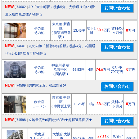
NEW
[
74602
]
JR「大井町駅」徒歩5分。光学通り沿い1階
炭火焼肉店居抜き物件☆
東京都 新宿
その他
区
地下1
賃料の8
30.
万円
13.45坪
8
0
万円
その他
( 新宿御苑前
階
ヶ月分
駅 )
NEW
[
74601
]
丸の内線「新宿御苑前駅」徒歩4分。花園通
り沿いB1階飲食可能物件☆
神奈川県 横
その他
0万円/
浜市中区
68.93坪
4階
74.
万円
0
万円
8
その他
700万円
( 関内駅 )
NEW
[
74599
]
関内駅至近、視認性良好
東京都 中野
飲食店
区
賃料の6
11.25坪
1階
38.
万円
0
万円
5
ラーメン
( 中野坂上駅
ヶ月分
)
NEW
[
74598
]
立地最高!!★駅徒歩30秒★超駅近路面店★
飲食店
大阪府 大阪
27.
万
0万円/
39
スナック・ナ
市
55.47坪
4階
応相談