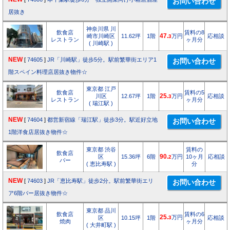
居抜き
神奈川県 川
飲食店
賃料の8
崎市川崎区
11.62坪
1階
47.
万円
応相談
3
レストラン
ヶ月分
( 川崎駅 )
NEW
[
74605
]
JR「川崎駅」徒歩5分。駅前繁華街エリア1
階スペイン料理店居抜き物件☆
東京都 江戸
飲食店
賃料の5
川区
12.67坪
1階
25.
万円
応相談
3
レストラン
ヶ月分
( 瑞江駅 )
NEW
[
74604
]
都営新宿線「瑞江駅」徒歩3分。駅近好立地
1階洋食店居抜き物件☆
東京都 渋谷
賃料の
飲食店
区
15.36坪
6階
90.
万円
10ヶ月
応相談
2
バー
( 恵比寿駅 )
分
NEW
[
74603
]
JR「恵比寿駅」徒歩2分。駅前繁華街エリ
ア6階バー居抜き物件☆
東京都 品川
飲食店
賃料の6
25.
万円
区
10.15坪
1階
3
応相談
焼肉
ヶ月分
( 大井町駅 )