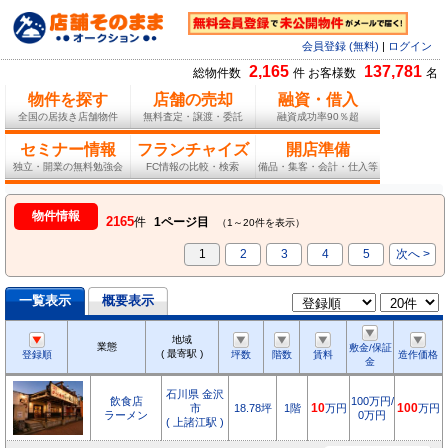
会員登録 (無料)
|
ログイン
2,165
137,781
総物件数
件 お客様数
名
物件を探す
店舗の売却
融資・借入
全国の居抜き店舗物件
無料査定・譲渡・委託
融資成功率90％超
セミナー情報
フランチャイズ
開店準備
独立・開業の無料勉強会
FC情報の比較・検索
備品・集客・会計・仕入等
物件情報
2165
件
1ページ目
（1～20件を表示）
1
2
3
4
5
次へ >
一覧表示
概要表示
地域
業態
敷金/保証
( 最寄駅 )
登録順
坪数
階数
賃料
造作価格
金
石川県 金沢
飲食店
100万円/
市
18.78坪
1階
10
万円
100
万円
ラーメン
0万円
( 上諸江駅 )