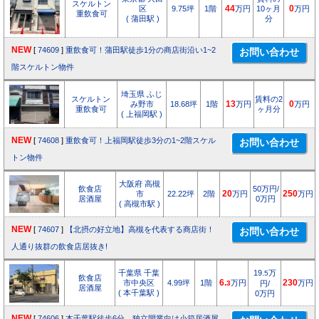
スケルトン
区
9.75坪
1階
44
万円
10ヶ月
0
万円
重飲食可
( 蒲田駅 )
分
NEW
[
74609
]
重飲食可！蒲田駅徒歩1分の商店街沿い1~2
階スケルトン物件
埼玉県 ふじ
スケルトン
賃料の2
み野市
18.68坪
1階
13
万円
0
万円
重飲食可
ヶ月分
( 上福岡駅 )
NEW
[
74608
]
重飲食可！上福岡駅徒歩3分の1~2階スケル
トン物件
大阪府 高槻
飲食店
50万円/
市
22.22坪
2階
20
万円
250
万円
居酒屋
0万円
( 高槻市駅 )
NEW
[
74607
]
【北摂の好立地】高槻を代表する商店街！
人通り抜群の飲食店居抜き!
千葉県 千葉
19.
万
5
飲食店
市中央区
4.99坪
1階
6.
万円
230
万円
3
円/
居酒屋
( 本千葉駅 )
0万円
NEW
[
74606
]
本千葉駅徒歩6分 独立開業向け小箱居酒屋