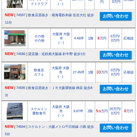
0万円
円
イトクラブ
( - )
NEW
[
74597
]
飲食店居抜き：南海電鉄本線 住吉大社 徒歩
11分
大阪府 大阪
その他
0万円/
市
4.49坪
1階
6
万円
応相談
その他
0万円
( - )
NEW
[
74596
]
貸店舗：近鉄南大阪線 針中野 徒歩1分
大阪府 大阪
飲食店
0万円/
市
27.45坪
1階
33
万円
応相談
カフェ
0万円
( - )
NEW
[
74595
]
飲食店居抜き：ＪＲ大阪環状線 桃谷 徒歩8
分
大阪府 大阪
スケルトン
20万円/
市
9.87坪
2階
5.
万円
0
万円
5
重飲食可
0万円
( - )
NEW
[
74594
]
スケルトン：大阪メトロ千日前線 小路 徒歩
5分