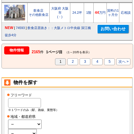
大阪府 大阪
飲食店
賃料の1
市
24.2坪
1階
44
万円
応相談
その他飲食店
ヶ月分
( - )
NEW
[
74593
]
飲食店居抜き：：大阪メトロ中央線 深江橋
徒歩4分
物件情報
2165
件
1ページ目
（1～20件を表示）
1
2
3
4
5
次へ >
物件を探す
フリーワード
※１ワードのみ（駅、路線、業態等）
地域・都道府県