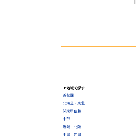
▼地域で探す
首都圏
北海道・東北
関東甲信越
中部
近畿・北陸
中国・四国