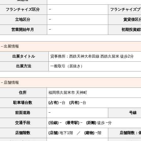
フランチャイズ区分
−
フランチャイズブ
立地区分
−
賃貸借区
営業開始年月
−
初期投資総
－出展情報
出展タイトル
貸事務所：西鉄天神大牟田線 西鉄久留米 徒歩2分
出展方法
一般取引（居抜き）
－店舗情報
住所
福岡県久留米市 天神町
駐車場台数
(占有)
−台
(共有)
−台
前面道路
−
号線
交通手段
(沿線)
−
(最寄駅)
−
(距離)
徒歩 −分
店舗階数
(店舗)
地下1階 ／
(建物)
−階
店舗階数：