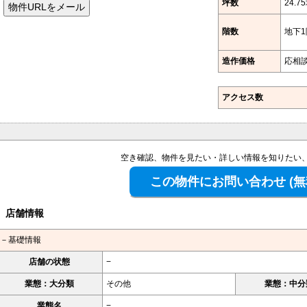
坪数
24.7
階数
地下1
造作価格
応相
アクセス数
空き確認、物件を見たい・詳しい情報を知りたい
店舗情報
－基礎情報
店舗の状態
−
業態：大分類
その他
業態：中分
業態名
−