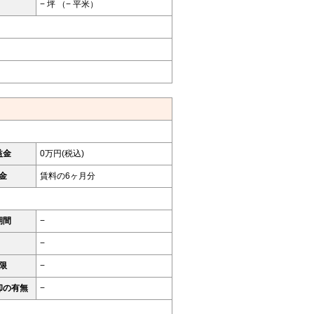
− 坪 （− 平米）
益金
0万円(税込)
金
賃料の6ヶ月分
期間
−
−
限
−
却の有無
−