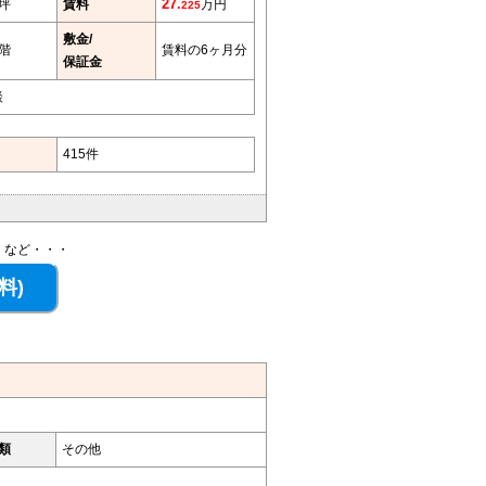
5坪
賃料
27.
万円
225
敷金/
階
賃料の6ヶ月分
保証金
談
415件
、など・・・
類
その他