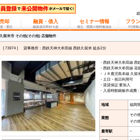
売却
融資・借入
セミナー情報
フラ
渡・委託
融資成功率90％超
独立・開業の無料勉強会
FC情
久留米市 その他(その他) 店舗物件
[ 73974 ]
貸事務所：西鉄天神大牟田線 西鉄久留米 徒歩2分
・西鉄天神大牟田線 西
・西鉄天神大牟田線 花畑
・ＪＲ鹿児島本線 久留米
・土日・祝日利用可
・賃貸保証:要加入
・入居時館銘板作成費：5
地域
福岡
その
業態
その
最寄駅
−