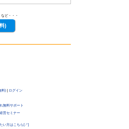
、など・・・
無料)
|
ログイン
れ無料サポート
経営セミナー
たい方はこちら[↗]