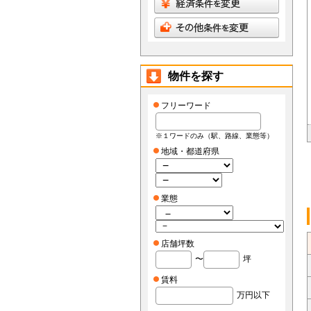
物件を探す
フリーワード
※１ワードのみ（駅、路線、業態等）
地域・都道府県
業態
店舗坪数
〜
坪
賃料
万円以下