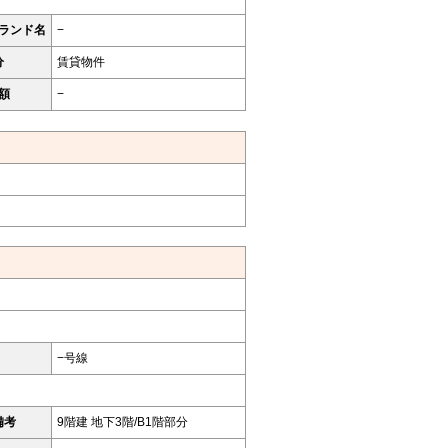
ランド名
−
分
賃貸物件
額
−
−号線
備考
9階建 地下3階/B1階部分