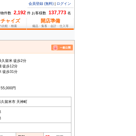
会員登録 (無料)
|
ログイン
2,192
137,773
総物件数
件 お客様数
名
ンチャイズ
開店準備
報の比較・検索
備品・集客・会計・仕入等
鉄久留米 徒歩2分
 徒歩12分
 徒歩31分
5,000円
県久留米市 天神町
他
他