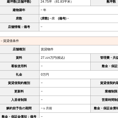
建坪数(店舗坪数)
24.75坪 （81.83平米）
敷坪数
建物築年
− 年
席数
(席数)
−席
(備考)
−
店舗情報：備考
−
－賃貸借条件
店舗種別
賃貸物件
賃料
27.
万円(税込)
管理費・共
225
看板使用料
−
敷金・保証
礼金
0万円
賃貸借契約種別
−
賃貸借契約
更新料
−
業種制限
入居者制限
−
営業時間制
解約前予告の期間
−ヶ月前
敷金・保証金償
敷金・保証金償却：備考
−