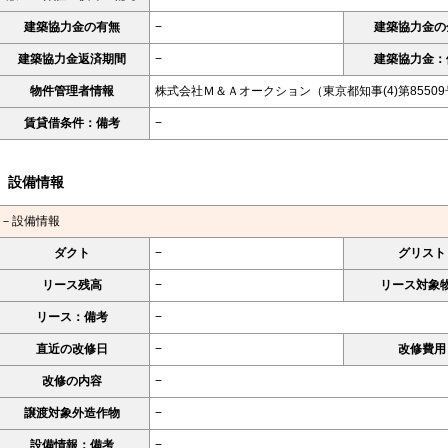
建築協力金の有無
−
建築協力金の
建築協力金返済期間
−
建築協力金：
物件管理者情報
株式会社Ｍ＆Ａオークション（東京都知事(4)第8550
賃貸借条件：備考
−
設備情報
－設備情報
ダクト
−
グリスト
リース残高
−
リース対象
リース：備考
−
直近の改修日
−
改修費用
改修の内容
−
譲渡対象外造作物
−
設備情報：備考
−