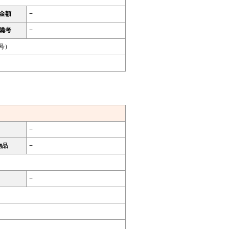
金額
−
備考
−
9号）
−
物品
−
−