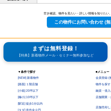
空き確認、物件を見たい・詳しい情報を知りたい
まずは無料登録！
【特典】新着物件メール・セミナー無料参加など
▼条件で探す
■メニュー
[NEW] 新着物件
会員登録 (
[路面] １階店舗
物件を探す
[小箱] 20坪以下
融資・借入
[極小] 10坪以下
店舗開業・
[駅近] 徒歩1分以内
店舗売却し
[タダ] 造作金０円