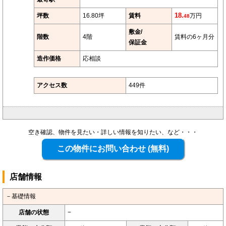
坪数
16.80坪
賃料
18.
万円
48
敷金/
階数
4階
賃料の6ヶ月分
保証金
造作価格
応相談
アクセス数
449件
空き確認、物件を見たい・詳しい情報を知りたい、など・・・
店舗情報
－基礎情報
店舗の状態
−