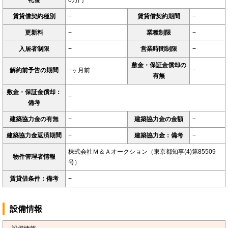
礼金
0万円
賃貸借契約種別
−
賃貸借契約期間
−
更新料
−
業種制限
−
入居者制限
−
営業時間制限
−
敷金・保証金償却の
解約前予告の期間
−ヶ月前
−
有無
敷金・保証金償却：
−
備考
建築協力金の有無
−
建築協力金の金額
−
建築協力金返済期間
−
建築協力金：備考
−
株式会社Ｍ＆Ａオークション（東京都知事(4)第85509
物件管理者情報
号）
賃貸借条件：備考
−
設備情報