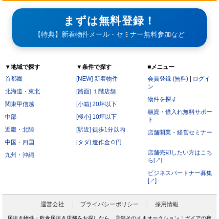
まずは無料登録！
【特典】新着物件メール・セミナー無料参加など
▼地域で探す
▼条件で探す
■メニュー
首都圏
[NEW] 新着物件
会員登録 (無料)
|
ログイ
ン
北海道・東北
[路面] １階店舗
物件を探す
関東甲信越
[小箱] 20坪以下
融資・借入れ無料サポー
中部
[極小] 10坪以下
ト
近畿・北陸
[駅近] 徒歩1分以内
店舗開業・経営セミナー
中国・四国
[タダ] 造作金０円
店舗売却したい方はこち
九州・沖縄
ら[↗]
ビジネスパートナー募集
[↗]
運営会社
プライバシーポリシー
採用情報
居抜き物件・飲食居抜き店舗をお探しなら、店舗そのままオークション！ガイアの夜