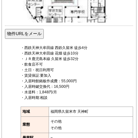
・西鉄天神大牟田線 西鉄久留米 徒歩4分
・西鉄天神大牟田線 花畑 徒歩10分
・ＪＲ鹿児島本線 久留米 徒歩32分
・飲食店不可
・土日・祝日利用可
・賃貸保証:要加入
・入居時館銘板作成費：55,000円
・入居時鍵交換代：16,500円
・水道料：1,848円/月
・入居時期:相談
地域
福岡県久留米市 天神町
その他
業態
その他
最寄駅
−