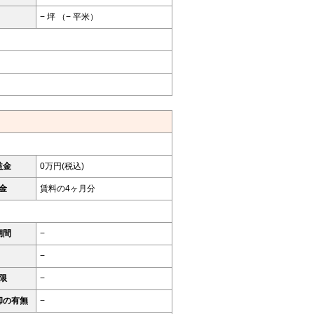
− 坪 （− 平米）
益金
0万円(税込)
金
賃料の4ヶ月分
期間
−
−
限
−
却の有無
−