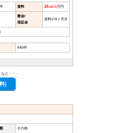
7坪
賃料
20.
万円
0673
敷金/
賃料の4ヶ月分
保証金
談
440件
、など・・・
類
その他