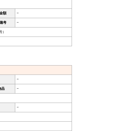
金額
−
備考
−
号）
−
物品
−
−