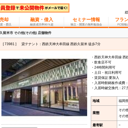
売却
融資・借入
セミナー情報
フラ
渡・委託
融資成功率90％超
独立・開業の無料勉強会
FC情
久留米市 その他(その他) 店舗物件
[ 73981 ]
貸テナント：西鉄天神大牟田線 西鉄久留米 徒歩7分
・西鉄天神大牟田線 西
・飲食店不可
・24時間利用可
・土日・祝日利用可
・賃貸保証:要加入
・入居時館銘板作成費：3
・入居時鍵交換代：27,5
地域
福岡
その
業態
その
最寄駅
−