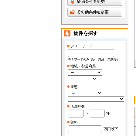
物件を探す
フリーワード
※１ワードのみ（駅、路線、業態等）
地域・都道府県
業態
店舗坪数
〜
坪
賃料
万円以下