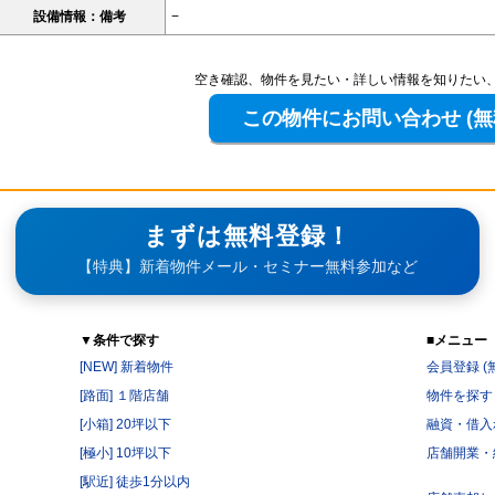
設備情報：備考
−
空き確認、物件を見たい・詳しい情報を知りたい
まずは無料登録！
【特典】新着物件メール・セミナー無料参加など
▼条件で探す
■メニュー
[NEW] 新着物件
会員登録 (
[路面] １階店舗
物件を探す
[小箱] 20坪以下
融資・借入
[極小] 10坪以下
店舗開業・
[駅近] 徒歩1分以内