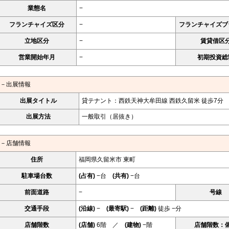
業態名
−
フランチャイズ区分
−
フランチャイズブ
立地区分
−
賃貸借区
営業開始年月
−
初期投資総
－出展情報
出展タイトル
貸テナント：西鉄天神大牟田線 西鉄久留米 徒歩7分
出展方法
一般取引（居抜き）
－店舗情報
住所
福岡県久留米市 東町
駐車場台数
(占有)
−台
(共有)
−台
前面道路
−
号線
交通手段
(沿線)
−
(最寄駅)
−
(距離)
徒歩 −分
店舗階数
(店舗)
6階 ／
(建物)
−階
店舗階数：