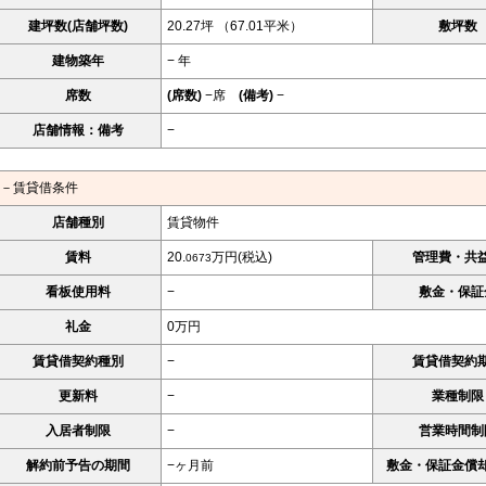
建坪数(店舗坪数)
20.27坪 （67.01平米）
敷坪数
建物築年
− 年
席数
(席数)
−席
(備考)
−
店舗情報：備考
−
－賃貸借条件
店舗種別
賃貸物件
賃料
20.
万円(税込)
管理費・共
0673
看板使用料
−
敷金・保証
礼金
0万円
賃貸借契約種別
−
賃貸借契約
更新料
−
業種制限
入居者制限
−
営業時間制
解約前予告の期間
−ヶ月前
敷金・保証金償