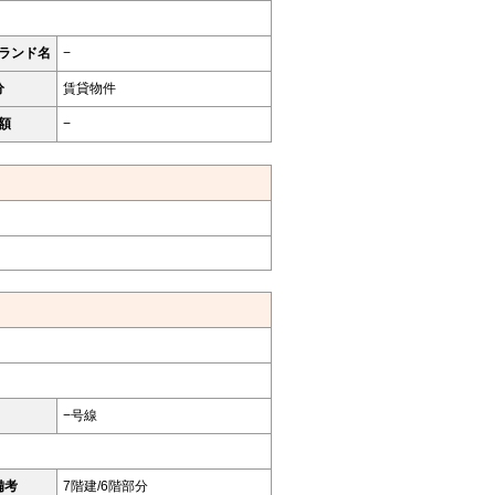
ランド名
−
分
賃貸物件
額
−
−号線
備考
7階建/6階部分