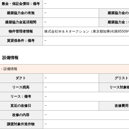
敷金・保証金償却：備考
−
建築協力金の有無
−
建築協力金の
建築協力金返済期間
−
建築協力金：
物件管理者情報
株式会社Ｍ＆Ａオークション（東京都知事(4)第85509
賃貸借条件：備考
−
設備情報
－設備情報
ダクト
−
グリスト
リース残高
−
リース対象
リース：備考
−
直近の改修日
−
改修費用
改修の内容
−
譲渡対象外造作物
−