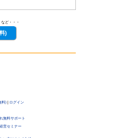
、など・・・
無料)
|
ログイン
れ無料サポート
経営セミナー