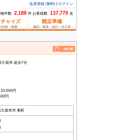
会員登録 (無料)
|
ログイン
2,188
137,770
総物件数
件 お客様数
名
ンチャイズ
開店準備
報の比較・検索
備品・集客・会計・仕入等
鉄久留米 徒歩7分
3,000円
00円
県久留米市 東町
他
他