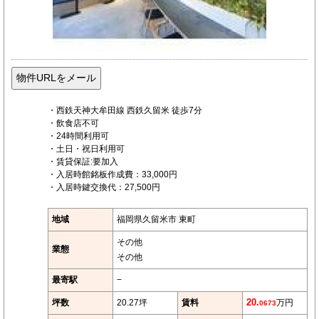
・西鉄天神大牟田線 西鉄久留米 徒歩7分
・飲食店不可
・24時間利用可
・土日・祝日利用可
・賃貸保証:要加入
・入居時館銘板作成費：33,000円
・入居時鍵交換代：27,500円
地域
福岡県久留米市 東町
その他
業態
その他
最寄駅
−
坪数
20.27坪
賃料
20.
万円
0673