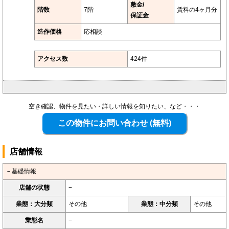
敷金/
階数
7階
賃料の4ヶ月分
保証金
造作価格
応相談
アクセス数
424件
空き確認、物件を見たい・詳しい情報を知りたい、など・・・
店舗情報
－基礎情報
店舗の状態
−
業態：大分類
その他
業態：中分類
その他
業態名
−