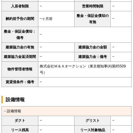
入居者制限
−
営業時間制限
−
敷金・保証金償却の
解約前予告の期間
−ヶ月前
−
有無
敷金・保証金償却：
−
備考
建築協力金の有無
−
建築協力金の金額
−
建築協力金返済期間
−
建築協力金：備考
−
株式会社Ｍ＆Ａオークション（東京都知事(4)第85509
物件管理者情報
号）
賃貸借条件：備考
−
設備情報
－設備情報
ダクト
−
グリスト
−
リース残高
−
リース対象物品
−