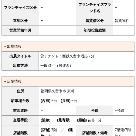
フランチャイズブラ
フランチャイズ区分
−
−
ンド名
立地区分
−
賃貸借区分
賃貸物件
営業開始年月
−
初期投資総額
−
－出展情報
出展タイトル
貸テナント：西鉄久留米 徒歩7分
出展方法
一般取引（居抜き）
－店舗情報
住所
福岡県久留米市 東町
駐車場台数
(占有)
−台
(共有)
−台
前面道路
−
号線
−号線
交通手段
(沿線)
−
(最寄駅)
−
(距離)
徒歩 −分
(店舗)
7階 ／
(建
7階建/7階
店舗階数
店舗階数：備考