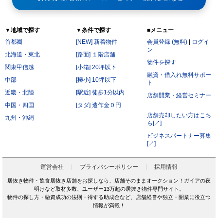
▼地域で探す
▼条件で探す
■メニュー
首都圏
[NEW] 新着物件
会員登録 (無料)
|
ログイ
ン
北海道・東北
[路面] １階店舗
物件を探す
関東甲信越
[小箱] 20坪以下
融資・借入れ無料サポー
中部
[極小] 10坪以下
ト
近畿・北陸
[駅近] 徒歩1分以内
店舗開業・経営セミナー
中国・四国
[タダ] 造作金０円
店舗売却したい方はこち
九州・沖縄
ら[↗]
ビジネスパートナー募集
[↗]
運営会社
プライバシーポリシー
採用情報
居抜き物件・飲食居抜き店舗をお探しなら、店舗そのままオークション！ガイアの夜
明けなど取材多数、ユーザー13万超の居抜き物件専門サイト。
物件の探し方・融資成功の法則・得する助成金など、店舗経営や独立・開業に役立つ
情報が満載！