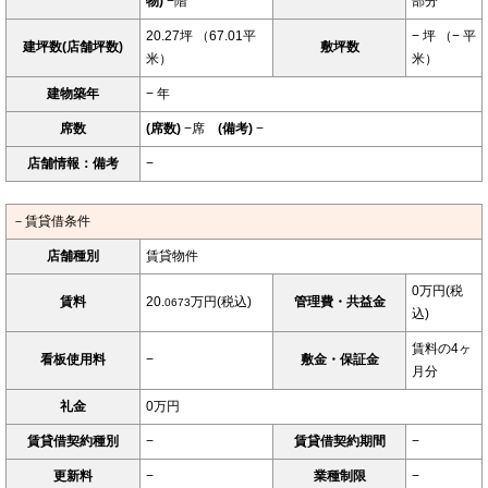
物)
−階
部分
20.27坪 （67.01平
− 坪 （− 平
建坪数(店舗坪数)
敷坪数
米）
米）
建物築年
− 年
席数
(席数)
−席
(備考)
−
店舗情報：備考
−
－賃貸借条件
店舗種別
賃貸物件
0万円(税
賃料
20.
万円(税込)
管理費・共益金
0673
込)
賃料の4ヶ
看板使用料
−
敷金・保証金
月分
礼金
0万円
賃貸借契約種別
−
賃貸借契約期間
−
更新料
−
業種制限
−