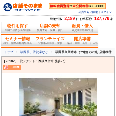
会員登録 (無料)
|
ログイン
2,189
137,776
総物件数
件 お客様数
名
物件を探す
店舗の売却
融資・借入
全国の居抜き店舗物件
無料査定・譲渡・委託
融資成功率90％超
セミナー情報
フランチャイズ
開店準備
独立・開業の無料勉強会
FC情報の比較・検索
備品・集客・会計・仕入等
トップ
福岡県、佐賀県など
福岡県久留米市 その他(その他) 店舗物件
[ 73982 ]
貸テナント：西鉄久留米 徒歩7分