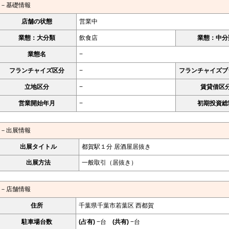
－基礎情報
店舗の状態
営業中
業態：大分類
飲食店
業態：中分
業態名
−
フランチャイズ区分
−
フランチャイズブ
立地区分
−
賃貸借区
営業開始年月
−
初期投資総
－出展情報
出展タイトル
都賀駅１分 居酒屋居抜き
出展方法
一般取引（居抜き）
－店舗情報
住所
千葉県千葉市若葉区 西都賀
駐車場台数
(占有)
−台
(共有)
−台