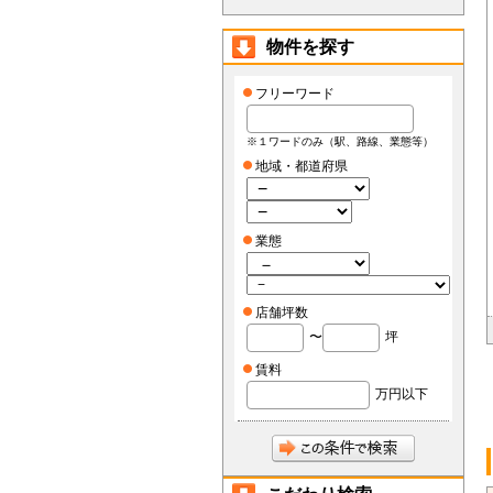
物件を探す
フリーワード
※１ワードのみ（駅、路線、業態等）
地域・都道府県
業態
店舗坪数
〜
坪
賃料
万円以下