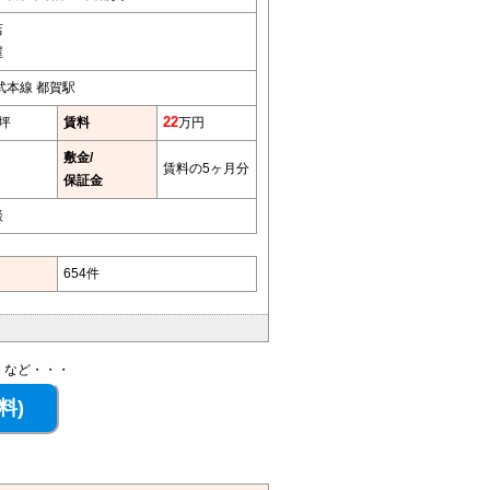
店
屋
武本線 都賀駅
9坪
賃料
22
万円
敷金/
賃料の5ヶ月分
保証金
談
654件
、など・・・