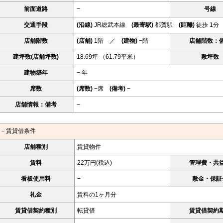
前面道路
−
号線
交通手段
(沿線)
JR総武本線
(最寄駅)
都賀駅
(距離)
徒歩 1分
店舗階数
(店舗)
1階 ／
(建物)
−階
店舗階数：
建坪数(店舗坪数)
18.69坪 （61.79平米）
敷坪数
建物築年
− 年
席数
(席数)
−席
(備考)
−
店舗情報：備考
−
－賃貸借条件
店舗種別
賃貸物件
賃料
22万円(税込)
管理費・共
看板使用料
−
敷金・保証
礼金
賃料の1ヶ月分
賃貸借契約種別
転貸借
賃貸借契約