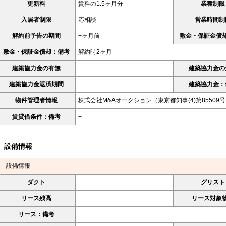
更新料
賃料の1.5ヶ月分
業種制限
入居者制限
応相談
営業時間制
解約前予告の期間
−ヶ月前
敷金・保証金償
敷金・保証金償却：備考
解約時2ヶ月
建築協力金の有無
−
建築協力金の
建築協力金返済期間
−
建築協力金：
物件管理者情報
株式会社M&Aオークション（東京都知事(4)第85509
賃貸借条件：備考
−
設備情報
－設備情報
ダクト
−
グリスト
リース残高
−
リース対象
リース：備考
−