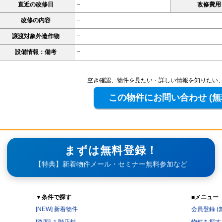
直近の改修日
−
改修費用
改修の内容
−
譲渡対象外造作物
−
設備情報：備考
−
空き確認、物件を見たい・詳しい情報を知りたい
まずは無料登録！
【特典】新着物件メール・セミナー無料参加など
▼条件で探す
■メニュー
[NEW] 新着物件
会員登録 (
[路面] １階店舗
物件を探す