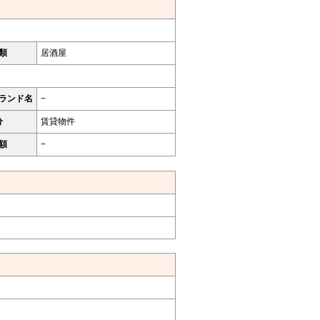
類
居酒屋
ランド名
−
分
賃貸物件
額
−