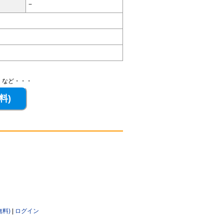
−
、など・・・
無料)
|
ログイン