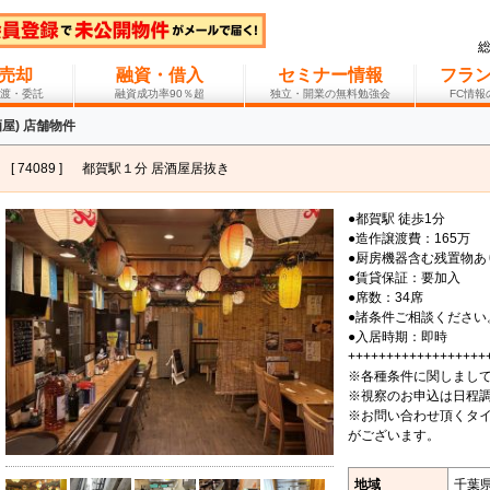
売却
融資・借入
セミナー情報
フラ
渡・委託
融資成功率90％超
独立・開業の無料勉強会
FC情
屋) 店舗物件
[ 74089 ]
都賀駅１分 居酒屋居抜き
●都賀駅 徒歩1分
●造作譲渡費：165万
●厨房機器含む残置物あ
●賃貸保証：要加入
●席数：34席
●諸条件ご相談ください
●入居時期：即時
++++++++++++++++++
※各種条件に関しまし
※視察のお申込は日程
※お問い合わせ頂くタ
がございます。
地域
千葉