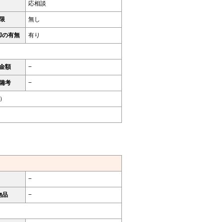
応相談
限
無し
却の有無
有り
金額
−
備考
−
号）
−
物品
−