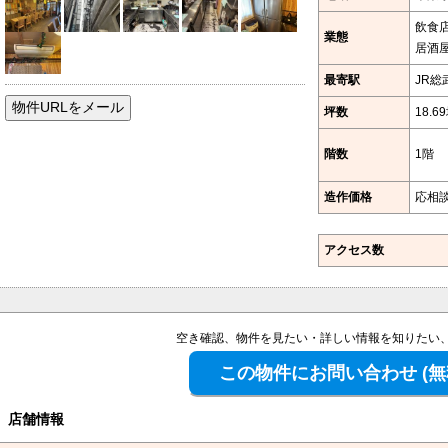
飲食
業態
居酒
最寄駅
JR総
坪数
18.6
階数
1階
造作価格
応相
アクセス数
空き確認、物件を見たい・詳しい情報を知りたい
店舗情報