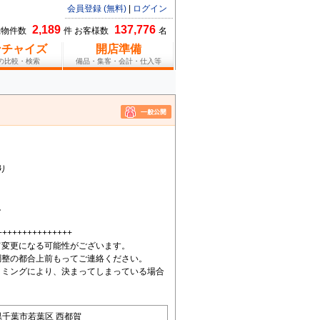
会員登録 (無料)
|
ログイン
2,189
137,776
総物件数
件 お客様数
名
ンチャイズ
開店準備
報の比較・検索
備品・集客・会計・仕入等
り
。
+++++++++++++++
て変更になる可能性がございます。
調整の都合上前もってご連絡ください。
イミングにより、決まってしまっている場合
県千葉市若葉区 西都賀