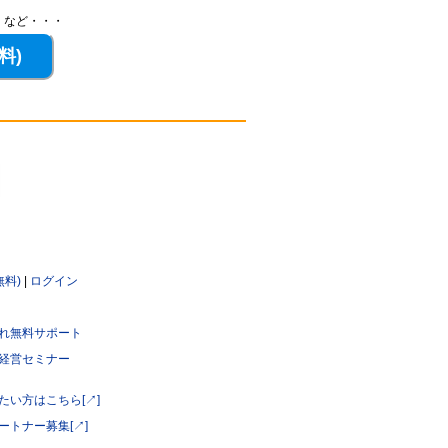
、など・・・
無料)
|
ログイン
れ無料サポート
経営セミナー
たい方はこちら[↗]
ートナー募集[↗]