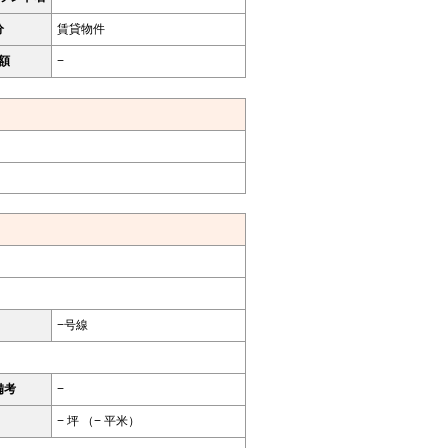
分
賃貸物件
額
−
−号線
備考
−
− 坪 （− 平米）