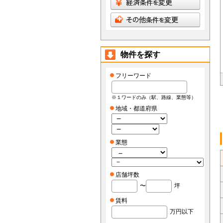
物件を探す
フリーワード
※１ワードのみ（駅、路線、業態等）
地域・都道府県
業態
店舗坪数
〜
坪
賃料
万円以下