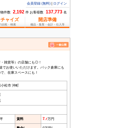
会員登録 (無料)
|
ログイン
2,192
137,773
総物件数
件 お客様数
名
ンチャイズ
開店準備
報の比較・検索
備品・集客・会計・仕入等
着・雑貨等）の店舗にも◎！
用途でお使いいただけます。バック倉庫にも
ので、在庫スペースにも！
小松市 沖町
業
店
6坪
賃料
7.
万円
7
敷金/
0万円/