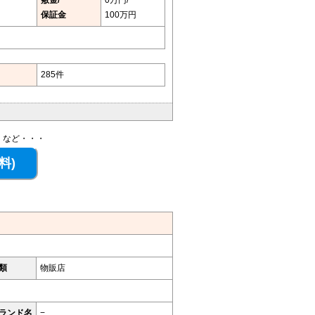
保証金
100万円
285件
、など・・・
類
物販店
ランド名
−