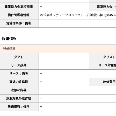
建築協力金返済期間
−
建築協力金：
物件管理者情報
株式会社シナジープロジェクト（石川県知事(1)第453
賃貸借条件：備考
−
設備情報
－設備情報
ダクト
−
グリスト
リース残高
−
リース対象
リース：備考
−
直近の改修日
−
改修費用
改修の内容
−
譲渡対象外造作物
−
設備情報：備考
−