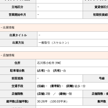
立地区分
−
賃貸借区
営業開始年月
−
初期投資総
－出展情報
出展タイトル
−
出展方法
一般取引（スケルトン）
－店舗情報
住所
石川県小松市 沖町
駐車場台数
(占有)
−台
(共有)
−台
前面道路
−
号線
交通手段
(沿線)
−
(最寄駅)
−
(距離)
徒歩 −分
店舗階数
(店舗)
2階 ／
(建物)
−階
店舗階数：
建坪数(店舗坪数)
30.26坪 （100.03平米）
敷坪数