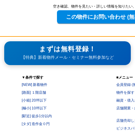
空き確認、物件を見たい・詳しい情報を知りたい
まずは無料登録！
【特典】新着物件メール・セミナー無料参加など
▼条件で探す
■メニュー
[NEW] 新着物件
会員登録 (
[路面] １階店舗
物件を探す
[小箱] 20坪以下
融資・借入
[極小] 10坪以下
店舗開業・
[駅近] 徒歩1分以内
店舗売却し
[タダ] 造作金０円
ビジネスパ