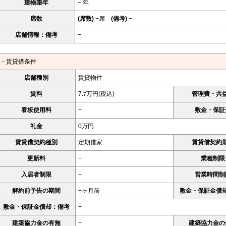
建物築年
− 年
席数
(席数)
−席
(備考)
−
店舗情報：備考
−
－賃貸借条件
店舗種別
賃貸物件
賃料
7.
万円(税込)
管理費・共
7
看板使用料
−
敷金・保証
礼金
0万円
賃貸借契約種別
定期借家
賃貸借契約
更新料
−
業種制限
入居者制限
−
営業時間制
解約前予告の期間
−ヶ月前
敷金・保証金償
敷金・保証金償却：備考
−
建築協力金の有無
−
建築協力金の