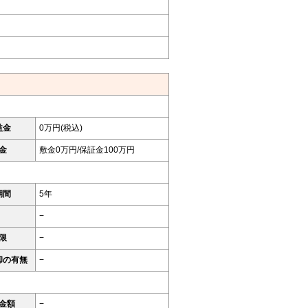
益金
0万円(税込)
金
敷金0万円/保証金100万円
期間
5年
−
限
−
却の有無
−
金額
−