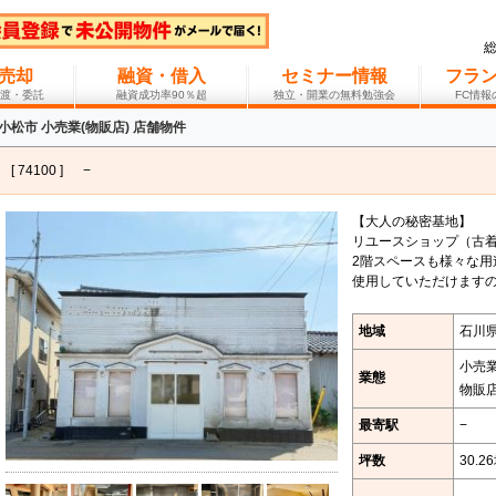
売却
融資・借入
セミナー情報
フラ
渡・委託
融資成功率90％超
独立・開業の無料勉強会
FC情
小松市 小売業(物販店) 店舗物件
[ 74100 ]
−
【大人の秘密基地】
リユースショップ（古
2階スペースも様々な
使用していただけます
地域
石川県
小売
業態
物販
最寄駅
−
坪数
30.2