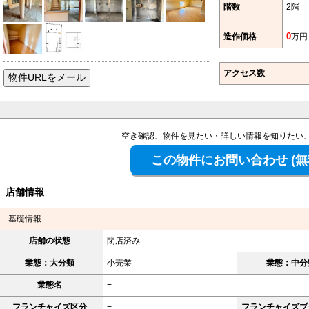
階数
2階
造作価格
0
万円
アクセス数
空き確認、物件を見たい・詳しい情報を知りたい
店舗情報
－基礎情報
店舗の状態
閉店済み
業態：大分類
小売業
業態：中分
業態名
−
フランチャイズ区分
−
フランチャイズブ