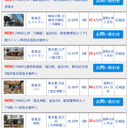
居抜き
神奈川県 川
飲食店
賃料の8
崎市川崎区
11.62坪
1階
47.
万円
応相談
3
レストラン
ヶ月分
( 川崎駅 )
NEW
[
74605
]
JR「川崎駅」徒歩5分。駅前繁華街エリア1
階スペイン料理店居抜き物件☆
東京都 江戸
飲食店
賃料の5
川区
12.67坪
1階
25.
万円
応相談
3
レストラン
ヶ月分
( 瑞江駅 )
NEW
[
74604
]
都営新宿線「瑞江駅」徒歩3分。駅近好立地
1階洋食店居抜き物件☆
東京都 渋谷
賃料の
飲食店
区
15.36坪
6階
90.
万円
10ヶ月
応相談
2
バー
( 恵比寿駅 )
分
NEW
[
74603
]
JR「恵比寿駅」徒歩2分。駅前繁華街エリ
ア6階バー居抜き物件☆
東京都 品川
飲食店
賃料の6
25.
万円
区
10.15坪
1階
3
応相談
焼肉
ヶ月分
( 大井町駅 )