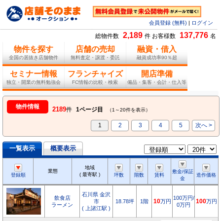
会員登録 (無料)
|
ログイン
2,189
137,776
総物件数
件 お客様数
名
物件を探す
店舗の売却
融資・借入
全国の居抜き店舗物件
無料査定・譲渡・委託
融資成功率90％超
セミナー情報
フランチャイズ
開店準備
独立・開業の無料勉強会
FC情報の比較・検索
備品・集客・会計・仕入等
物件情報
2189
件
1ページ目
（1～20件を表示）
1
2
3
4
5
次へ >
一覧表示
概要表示
地域
業態
敷金/保証
( 最寄駅 )
登録順
坪数
階数
賃料
造作価格
金
石川県 金沢
飲食店
100万円/
市
18.78坪
1階
10
万円
100
万円
ラーメン
0万円
( 上諸江駅 )