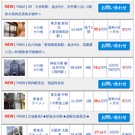
NEW
[
74602
]
JR「大井町駅」徒歩5分。光学通り沿い1階
炭火焼肉店居抜き物件☆
東京都 新宿
その他
区
地下1
賃料の8
30.
万円
13.45坪
8
0
万円
その他
( 新宿御苑前
階
ヶ月分
駅 )
NEW
[
74601
]
丸の内線「新宿御苑前駅」徒歩4分。花園通
り沿いB1階飲食可能物件☆
神奈川県 横
その他
0万円/
浜市中区
68.93坪
4階
74.
万円
0
万円
8
その他
700万円
( 関内駅 )
NEW
[
74599
]
関内駅至近、視認性良好
東京都 中野
飲食店
区
賃料の6
11.25坪
1階
38.
万円
0
万円
5
ラーメン
( 中野坂上駅
ヶ月分
)
NEW
[
74598
]
立地最高!!★駅徒歩30秒★超駅近路面店★
飲食店
大阪府 大阪
27.
万
0万円/
39
スナック・ナ
市
55.47坪
4階
応相談