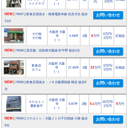
0万円
円
イトクラブ
( - )
NEW
[
74597
]
飲食店居抜き：南海電鉄本線 住吉大社 徒歩
11分
大阪府 大阪
その他
0万円/
市
4.49坪
1階
6
万円
応相談
その他
0万円
( - )
NEW
[
74596
]
貸店舗：近鉄南大阪線 針中野 徒歩1分
大阪府 大阪
飲食店
0万円/
市
27.45坪
1階
33
万円
応相談
カフェ
0万円
( - )
NEW
[
74595
]
飲食店居抜き：ＪＲ大阪環状線 桃谷 徒歩8
分
大阪府 大阪
スケルトン
20万円/
市
9.87坪
2階
5.
万円
0
万円
5
重飲食可
0万円
( - )
NEW
[
74594
]
スケルトン：大阪メトロ千日前線 小路 徒歩
5分