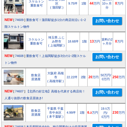
スケルトン
区
9.75坪
1階
44
万円
10ヶ月
0
万円
重飲食可
( 蒲田駅 )
分
NEW
[
74609
]
重飲食可！蒲田駅徒歩1分の商店街沿い1~2
階スケルトン物件
埼玉県 ふじ
スケルトン
賃料の2
み野市
18.68坪
1階
13
万円
0
万円
重飲食可
ヶ月分
( 上福岡駅 )
NEW
[
74608
]
重飲食可！上福岡駅徒歩3分の1~2階スケル
トン物件
大阪府 高槻
飲食店
50万円/
市
22.22坪
2階
20
万円
250
万円
居酒屋
0万円
( 高槻市駅 )
NEW
[
74607
]
【北摂の好立地】高槻を代表する商店街！
人通り抜群の飲食店居抜き!
千葉県 千葉
19.
万
5
飲食店
市中央区
4.99坪
1階
6.
万円
230
万円
3
円/
居酒屋
( 本千葉駅 )
0万円
NEW
[
74606
]
本千葉駅徒歩6分 独立開業向け小箱居酒屋