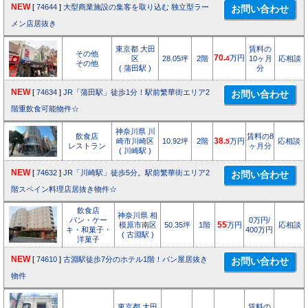
NEW
[
74644
]
大型商業施設の集客を取り込む 独立型ラー
メン店居抜き
東京都 大田
賃料の
その他
70.
万円
区
28.05坪
2階
4
10ヶ月
応相談
その他
( 蒲田駅 )
分
NEW
[
74634
]
JR「蒲田駅」徒歩1分！駅前繁華街エリア2
階重飲食可能物件☆
神奈川県 川
飲食店
賃料の8
崎市川崎区
10.92坪
2階
38.
万円
応相談
5
レストラン
ヶ月分
( 川崎駅 )
NEW
[
74632
]
JR「川崎駅」徒歩5分。駅前繁華街エリア2
階スペイン料理店居抜き物件☆
飲食店
神奈川県 相
パン・ケー
0万円/
模原市南区
50.35坪
1階
55
万円
応相談
キ・和菓子・
400万円
( 古淵駅 )
洋菓子
NEW
[
74610
]
古淵駅徒歩7分のホテル1階！パン屋居抜き
物件
東京都 大田
賃料の