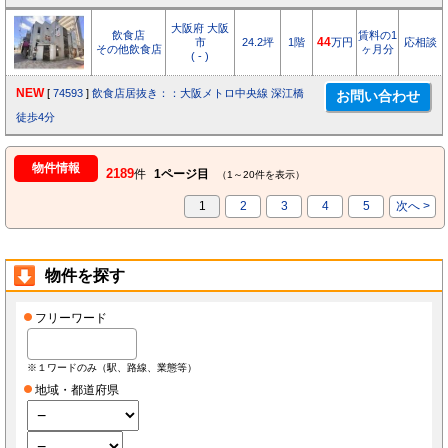
大阪府 大阪
飲食店
賃料の1
市
24.2坪
1階
44
万円
応相談
その他飲食店
ヶ月分
( - )
NEW
[
74593
]
飲食店居抜き：：大阪メトロ中央線 深江橋
徒歩4分
物件情報
2189
件
1ページ目
（1～20件を表示）
1
2
3
4
5
次へ >
物件を探す
フリーワード
※１ワードのみ（駅、路線、業態等）
地域・都道府県