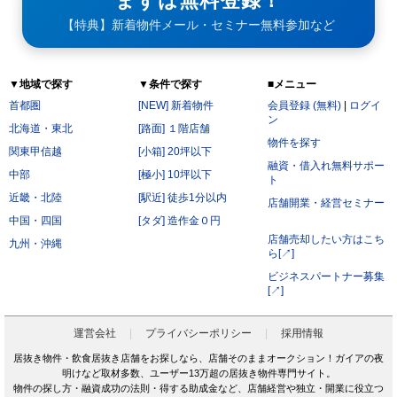
まずは無料登録！
【特典】新着物件メール・セミナー無料参加など
▼地域で探す
▼条件で探す
■メニュー
首都圏
[NEW] 新着物件
会員登録 (無料)
|
ログイ
ン
北海道・東北
[路面] １階店舗
物件を探す
関東甲信越
[小箱] 20坪以下
融資・借入れ無料サポー
中部
[極小] 10坪以下
ト
近畿・北陸
[駅近] 徒歩1分以内
店舗開業・経営セミナー
中国・四国
[タダ] 造作金０円
店舗売却したい方はこち
九州・沖縄
ら[↗]
ビジネスパートナー募集
[↗]
運営会社
プライバシーポリシー
採用情報
居抜き物件・飲食居抜き店舗をお探しなら、店舗そのままオークション！ガイアの夜
明けなど取材多数、ユーザー13万超の居抜き物件専門サイト。
物件の探し方・融資成功の法則・得する助成金など、店舗経営や独立・開業に役立つ