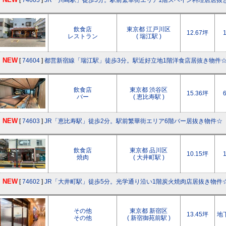
NEW
[
74605
]
JR「川崎駅」徒歩5分。駅前繁華街エリア1階スペイン料理店居抜
飲食店
東京都 江戸川区
12.67坪
レストラン
( 瑞江駅 )
NEW
[
74604
]
都営新宿線「瑞江駅」徒歩3分。駅近好立地1階洋食店居抜き物件
飲食店
東京都 渋谷区
15.36坪
バー
( 恵比寿駅 )
NEW
[
74603
]
JR「恵比寿駅」徒歩2分。駅前繁華街エリア6階バー居抜き物件☆
飲食店
東京都 品川区
10.15坪
焼肉
( 大井町駅 )
NEW
[
74602
]
JR「大井町駅」徒歩5分。光学通り沿い1階炭火焼肉店居抜き物件
その他
東京都 新宿区
13.45坪
地
その他
( 新宿御苑前駅 )