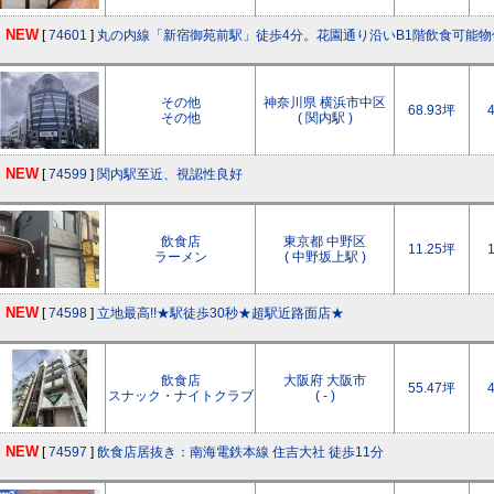
NEW
[
74601
]
丸の内線「新宿御苑前駅」徒歩4分。花園通り沿いB1階飲食可能物
その他
神奈川県 横浜市中区
68.93坪
その他
( 関内駅 )
NEW
[
74599
]
関内駅至近、視認性良好
飲食店
東京都 中野区
11.25坪
ラーメン
( 中野坂上駅 )
NEW
[
74598
]
立地最高!!★駅徒歩30秒★超駅近路面店★
飲食店
大阪府 大阪市
55.47坪
スナック・ナイトクラブ
( - )
NEW
[
74597
]
飲食店居抜き：南海電鉄本線 住吉大社 徒歩11分