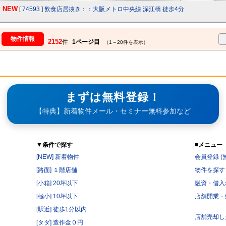
NEW
[
74593
]
飲食店居抜き：：大阪メトロ中央線 深江橋 徒歩4分
物件情報
2152
件
1ページ目
（1～20件を表示）
まずは無料登録！
【特典】新着物件メール・セミナー無料参加など
▼条件で探す
■メニュー
[NEW] 新着物件
会員登録 (
[路面] １階店舗
物件を探す
[小箱] 20坪以下
融資・借入
[極小] 10坪以下
店舗開業・
[駅近] 徒歩1分以内
店舗売却し
[タダ] 造作金０円