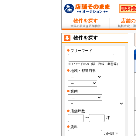
物件を探す
店舗の
全国の居抜き店舗物件
無料査定・譲
物件を探す
フリーワード
※１ワードのみ（駅、路線、業態等）
地域・都道府県
業態
店舗坪数
〜
坪
賃料
万円以下