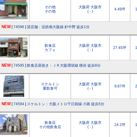
その他
大阪府 大阪市
4.49坪
その他
( - )
NEW
[
74596
]
貸店舗：近鉄南大阪線 針中野 徒歩1分
飲食店
大阪府 大阪市
27.45坪
カフェ
( - )
NEW
[
74595
]
飲食店居抜き：ＪＲ大阪環状線 桃谷 徒歩8分
スケルトン
大阪府 大阪市
9.87坪
重飲食可
( - )
NEW
[
74594
]
スケルトン：大阪メトロ千日前線 小路 徒歩5分
飲食店
大阪府 大阪市
24.2坪
その他飲食店
( - )