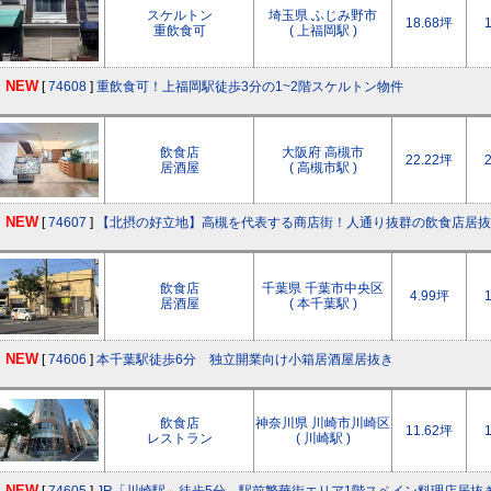
スケルトン
埼玉県 ふじみ野市
18.68坪
重飲食可
( 上福岡駅 )
NEW
[
74608
]
重飲食可！上福岡駅徒歩3分の1~2階スケルトン物件
飲食店
大阪府 高槻市
22.22坪
居酒屋
( 高槻市駅 )
NEW
[
74607
]
【北摂の好立地】高槻を代表する商店街！人通り抜群の飲食店居抜
飲食店
千葉県 千葉市中央区
4.99坪
居酒屋
( 本千葉駅 )
NEW
[
74606
]
本千葉駅徒歩6分 独立開業向け小箱居酒屋居抜き
飲食店
神奈川県 川崎市川崎区
11.62坪
レストラン
( 川崎駅 )