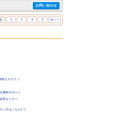
1
2
3
4
5
次へ >
無料)
|
ログイン
れ無料サポート
経営セミナー
たい方はこちら[↗]