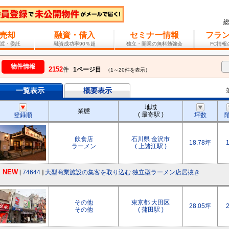
売却
融資・借入
セミナー情報
フラ
渡・委託
融資成功率90％超
独立・開業の無料勉強会
FC情
物件情報
2152
件
1ページ目
（1～20件を表示）
一覧表示
概要表示
地域
業態
( 最寄駅 )
登録順
坪数
飲食店
石川県 金沢市
18.78坪
ラーメン
( 上諸江駅 )
NEW
[
74644
]
大型商業施設の集客を取り込む 独立型ラーメン店居抜き
その他
東京都 大田区
28.05坪
その他
( 蒲田駅 )