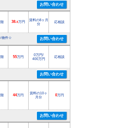
賃料の8ヶ月
38.
万円
2階
応相談
5
分
き物件☆
0万円/
1階
55
万円
応相談
400万円
賃料の10ヶ
1階
44
万円
0
万円
月分