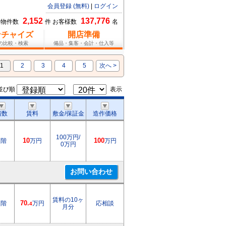
会員登録 (無料)
|
ログイン
2,152
137,776
総物件数
件 お客様数
名
ンチャイズ
開店準備
報の比較・検索
備品・集客・会計・仕入等
1
2
3
4
5
次へ >
並び順
表示
階数
賃料
敷金/保証金
造作価格
100万円/
1階
10
万円
100
万円
0万円
賃料の10ヶ
2階
70.
万円
応相談
4
月分