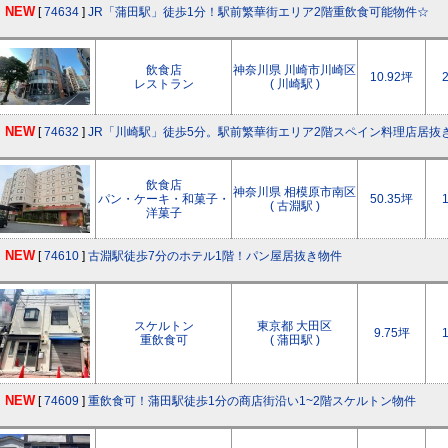
NEW
[
74634
]
JR「蒲田駅」徒歩1分！駅前繁華街エリア2階重飲食可能物件☆
飲食店
神奈川県 川崎市川崎区
10.92坪
レストラン
( 川崎駅 )
NEW
[
74632
]
JR「川崎駅」徒歩5分。駅前繁華街エリア2階スペイン料理店居抜
飲食店
神奈川県 相模原市南区
パン・ケーキ・和菓子・
50.35坪
( 古淵駅 )
洋菓子
NEW
[
74610
]
古淵駅徒歩7分のホテル1階！パン屋居抜き物件
スケルトン
東京都 大田区
9.75坪
重飲食可
( 蒲田駅 )
NEW
[
74609
]
重飲食可！蒲田駅徒歩1分の商店街沿い1~2階スケルトン物件