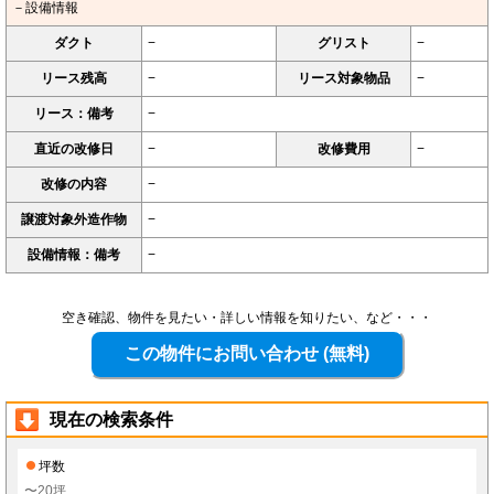
－設備情報
ダクト
−
グリスト
−
リース残高
−
リース対象物品
−
リース：備考
−
直近の改修日
−
改修費用
−
改修の内容
−
譲渡対象外造作物
−
設備情報：備考
−
空き確認、物件を見たい・詳しい情報を知りたい、など・・・
現在の検索条件
坪数
〜20坪