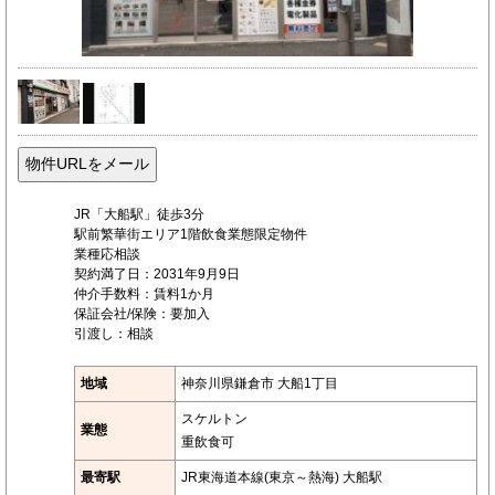
JR「大船駅」徒歩3分
駅前繁華街エリア1階飲食業態限定物件
業種応相談
契約満了日：2031年9月9日
仲介手数料：賃料1か月
保証会社/保険：要加入
引渡し：相談
地域
神奈川県鎌倉市 大船1丁目
スケルトン
業態
重飲食可
最寄駅
JR東海道本線(東京～熱海) 大船駅