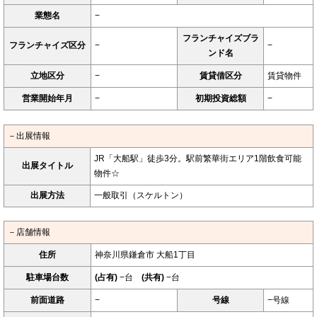
業態名
−
フランチャイズブラ
フランチャイズ区分
−
−
ンド名
立地区分
−
賃貸借区分
賃貸物件
営業開始年月
−
初期投資総額
−
－出展情報
JR「大船駅」徒歩3分。駅前繁華街エリア1階飲食可能
出展タイトル
物件☆
出展方法
一般取引（スケルトン）
－店舗情報
住所
神奈川県鎌倉市 大船1丁目
駐車場台数
(占有)
−台
(共有)
−台
前面道路
−
号線
−号線