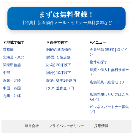
まずは無料登録！
【特典】新着物件メール・セミナー無料参加など
▼地域で探す
▼条件で探す
■メニュー
首都圏
[NEW] 新着物件
会員登録 (無料)
|
ログイ
ン
北海道・東北
[路面] １階店舗
物件を探す
関東甲信越
[小箱] 20坪以下
融資・借入れ無料サポー
中部
[極小] 10坪以下
ト
近畿・北陸
[駅近] 徒歩1分以内
店舗開業・経営セミナー
中国・四国
[タダ] 造作金０円
店舗売却したい方はこち
九州・沖縄
ら[↗]
ビジネスパートナー募集
[↗]
運営会社
プライバシーポリシー
採用情報