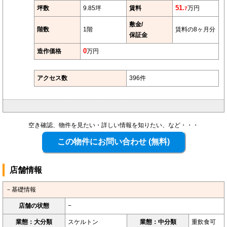
坪数
9.85坪
賃料
51.
万円
7
敷金/
階数
1階
賃料の8ヶ月分
保証金
造作価格
0
万円
アクセス数
396件
空き確認、物件を見たい・詳しい情報を知りたい、など・・・
店舗情報
－基礎情報
店舗の状態
−
業態：大分類
スケルトン
業態：中分類
重飲食可