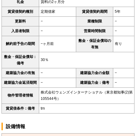
礼金
賃料の2ヶ月分
賃貸借契約種別
定期借家
賃貸借契約期間
5年
更新料
−
業種制限
−
入居者制限
−
営業時間制限
−
敷金・保証金償却の
解約前予告の期間
−ヶ月前
有り
有無
敷金・保証金償却：
30％
備考
建築協力金の有無
−
建築協力金の金額
−
建築協力金返済期間
−
建築協力金：備考
−
株式会社ウェンズインターナショナル（東京都知事(2)第
物件管理者情報
105544号）
賃貸借条件：備考
trn
設備情報