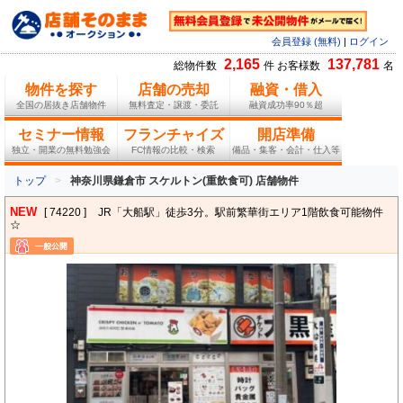
会員登録 (無料)
|
ログイン
2,165
137,781
総物件数
件 お客様数
名
物件を探す
店舗の売却
融資・借入
全国の居抜き店舗物件
無料査定・譲渡・委託
融資成功率90％超
セミナー情報
フランチャイズ
開店準備
独立・開業の無料勉強会
FC情報の比較・検索
備品・集客・会計・仕入等
トップ
神奈川県鎌倉市 スケルトン(重飲食可) 店舗物件
NEW
[ 74220 ]
JR「大船駅」徒歩3分。駅前繁華街エリア1階飲食可能物件
☆