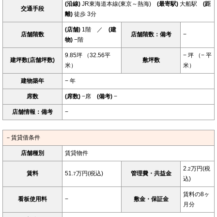
(沿線)
JR東海道本線(東京～熱海)
(最寄駅)
大船駅
(距
交通手段
離)
徒歩 3分
(店舗)
1階 ／
(建
店舗階数
店舗階数：備考
−
物)
−階
9.85坪 （32.56平
− 坪 （− 平
建坪数(店舗坪数)
敷坪数
米）
米）
建物築年
− 年
席数
(席数)
−席
(備考)
−
店舗情報：備考
−
－賃貸借条件
店舗種別
賃貸物件
2.
万円(税
2
賃料
51.
万円(税込)
管理費・共益金
7
込)
賃料の8ヶ
看板使用料
−
敷金・保証金
月分